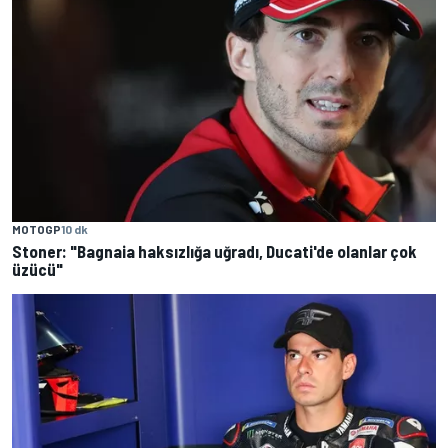
MOTOGP
10 dk
Stoner: "Bagnaia haksızlığa uğradı, Ducati'de olanlar çok
üzücü"