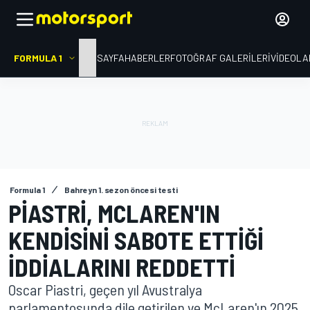
FORMULA 1
ANA SAYFA
HABERLER
FOTOĞRAF GALERILERI
VIDEOLA
Formula 1
Bahreyn 1. sezon öncesi testi
PIASTRI, MCLAREN'IN
KENDISINI SABOTE ETTIĞI
IDDIALARINI REDDETTI
Oscar Piastri, geçen yıl Avustralya
parlamentosunda dile getirilen ve McLaren'ın 2025