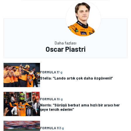
Daha fazlası
Oscar Piastri
FORMULA 1
7 g
Stella: “Lando artık çok daha özgüvenli”
FORMULA 1
9 g
Norris: “Sürüşü berbat ama hızlı bir aracı her
şeye tercih ederim”
FORMULA 1
13 g