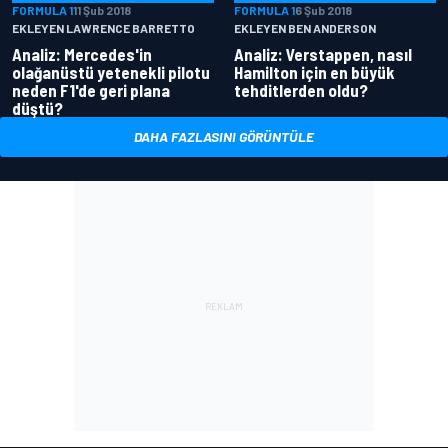
FORMULA 1
11 Şub 2018
FORMULA 1
6 Şub 2018
EKLEYEN LAWRENCE BARRETTO
EKLEYEN BEN ANDERSON
Analiz: Mercedes'in
Analiz: Verstappen, nasıl
olağanüstü yetenekli pilotu
Hamilton için en büyük
neden F1'de geri plana
tehditlerden oldu?
düştü?
DAHA FAZLASINI GÖRÜNTÜLE