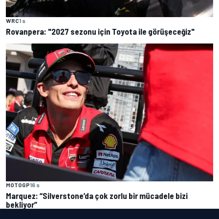
WRC
1 s
Rovanpera: "2027 sezonu için Toyota ile görüşeceğiz"
MOTOGP
16 s
Marquez: “Silverstone’da çok zorlu bir mücadele bizi
bekliyor”