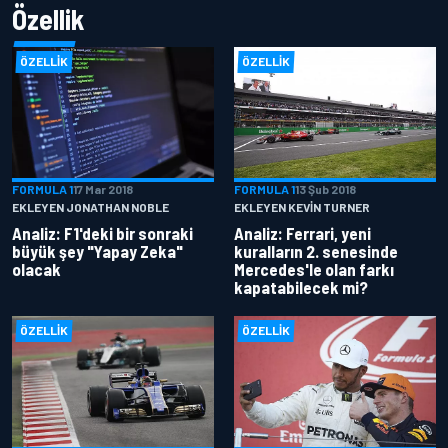
Özellik
ÖZELLIK
ÖZELLIK
FORMULA 1
17 Mar 2018
FORMULA 1
13 Şub 2018
EKLEYEN JONATHAN NOBLE
EKLEYEN KEVIN TURNER
Analiz: F1'deki bir sonraki
Analiz: Ferrari, yeni
büyük şey "Yapay Zeka"
kuralların 2. senesinde
olacak
Mercedes'le olan farkı
kapatabilecek mi?
ÖZELLIK
ÖZELLIK