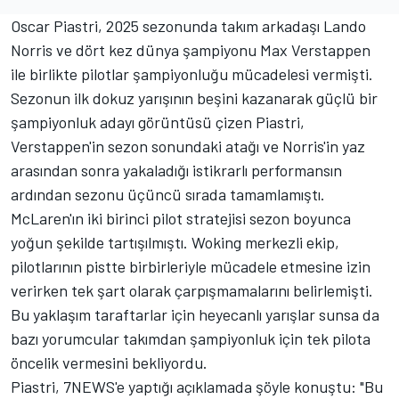
Oscar Piastri
, 2025 sezonunda takım arkadaşı
Lando
Norris
ve dört kez dünya şampiyonu
Max Verstappen
ile birlikte pilotlar şampiyonluğu mücadelesi vermişti.
Sezonun ilk dokuz yarışının beşini kazanarak güçlü bir
şampiyonluk adayı görüntüsü çizen Piastri,
Verstappen'in sezon sonundaki atağı ve Norris'in yaz
arasından sonra yakaladığı istikrarlı performansın
ardından sezonu üçüncü sırada tamamlamıştı.
McLaren'ın iki birinci pilot stratejisi sezon boyunca
yoğun şekilde tartışılmıştı. Woking merkezli ekip,
pilotlarının pistte birbirleriyle mücadele etmesine izin
verirken tek şart olarak çarpışmamalarını belirlemişti.
Bu yaklaşım taraftarlar için heyecanlı yarışlar sunsa da
bazı yorumcular takımdan şampiyonluk için tek pilota
öncelik vermesini bekliyordu.
Piastri, 7NEWS'e yaptığı açıklamada şöyle konuştu: "Bu