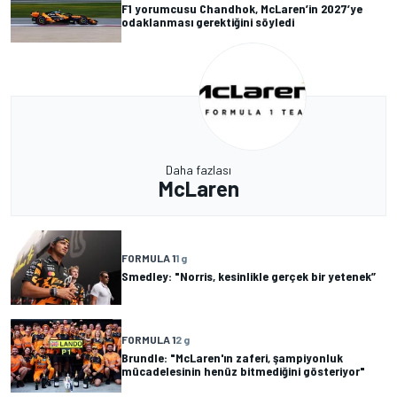
F1 yorumcusu Chandhok, McLaren’in 2027’ye
odaklanması gerektiğini söyledi
Daha fazlası
McLaren
FORMULA 1
1 g
Smedley: "Norris, kesinlikle gerçek bir yetenek”
FORMULA 1
2 g
Brundle: "McLaren'ın zaferi, şampiyonluk
mücadelesinin henüz bitmediğini gösteriyor"