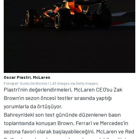
Oscar Piastri, McLaren
Fotoğraf: Guido De Bortoli / LAT Images via Getty Images
Piastri’nin değerlendirmeleri, McLaren CEO’su Zak
Brown’ın sezon öncesi testler sırasında yaptığı
yorumlarla da örtüşüyor.
Bahreyn’deki son test gününde düzenlenen basın
toplantısında konuşan Brown, Ferrari ve Mercedes’in
sezona favori olarak başlayabileceğini, McLaren ve Red