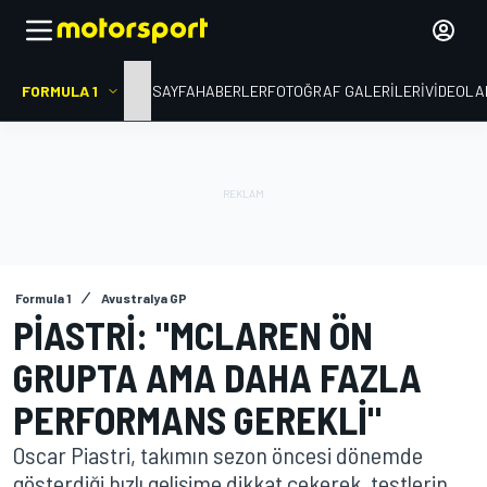
FORMULA 1
ANA SAYFA
HABERLER
FOTOĞRAF GALERILERI
VIDEOLA
Formula 1
Avustralya GP
PIASTRI: "MCLAREN ÖN
GRUPTA AMA DAHA FAZLA
PERFORMANS GEREKLI"
Oscar Piastri, takımın sezon öncesi dönemde
gösterdiği hızlı gelişime dikkat çekerek, testlerin