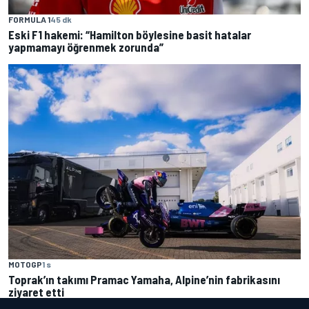
FORMULA 1
45 dk
Eski F1 hakemi: “Hamilton böylesine basit hatalar
yapmamayı öğrenmek zorunda”
MOTOGP
1 s
Toprak’ın takımı Pramac Yamaha, Alpine’nin fabrikasını
ziyaret etti