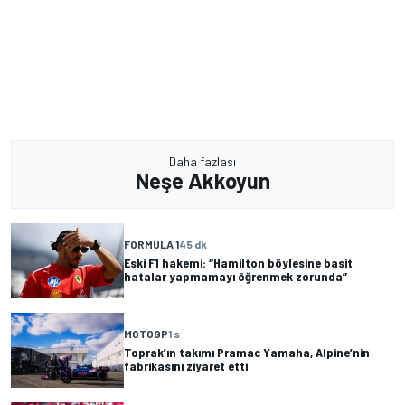
Daha fazlası
Neşe Akkoyun
FORMULA 1
45 dk
Eski F1 hakemi: “Hamilton böylesine basit
hatalar yapmamayı öğrenmek zorunda”
MOTOGP
1 s
Toprak’ın takımı Pramac Yamaha, Alpine’nin
fabrikasını ziyaret etti