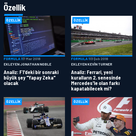
Özellik
ÖZELLIK
ÖZELLIK
FORMULA 1
17 Mar 2018
FORMULA 1
13 Şub 2018
EKLEYEN JONATHAN NOBLE
EKLEYEN KEVIN TURNER
Analiz: F1'deki bir sonraki
Analiz: Ferrari, yeni
büyük şey "Yapay Zeka"
kuralların 2. senesinde
olacak
Mercedes'le olan farkı
kapatabilecek mi?
ÖZELLIK
ÖZELLIK