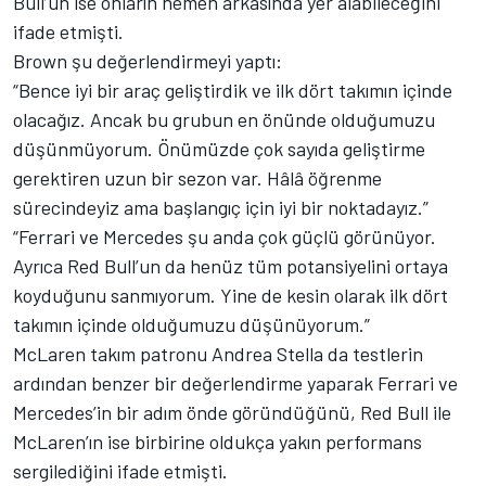
Bull’un ise onların hemen arkasında yer alabileceğini
ifade etmişti.
Brown şu değerlendirmeyi yaptı:
“Bence iyi bir araç geliştirdik ve ilk dört takımın içinde
olacağız. Ancak bu grubun en önünde olduğumuzu
düşünmüyorum. Önümüzde çok sayıda geliştirme
gerektiren uzun bir sezon var. Hâlâ öğrenme
sürecindeyiz ama başlangıç için iyi bir noktadayız.”
“Ferrari ve Mercedes şu anda çok güçlü görünüyor.
Ayrıca Red Bull’un da henüz tüm potansiyelini ortaya
koyduğunu sanmıyorum. Yine de kesin olarak ilk dört
takımın içinde olduğumuzu düşünüyorum.”
McLaren takım patronu Andrea Stella da testlerin
ardından benzer bir değerlendirme yaparak Ferrari ve
Mercedes’in bir adım önde göründüğünü, Red Bull ile
McLaren’ın ise birbirine oldukça yakın performans
sergilediğini ifade etmişti.