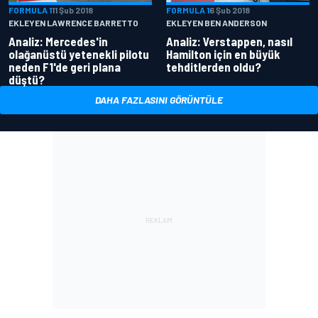
FORMULA 1
11 Şub 2018
FORMULA 1
6 Şub 2018
EKLEYEN LAWRENCE BARRETTO
EKLEYEN BEN ANDERSON
Analiz: Mercedes'in
Analiz: Verstappen, nasıl
olağanüstü yetenekli pilotu
Hamilton için en büyük
neden F1'de geri plana
tehditlerden oldu?
düştü?
DAHA FAZLASINI GÖRÜNTÜLE