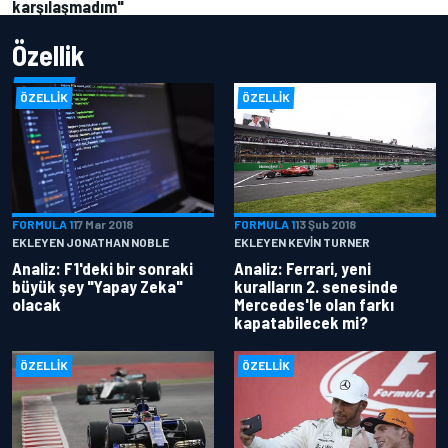
karşılaşmadım"
Özellik
ÖZELLIK
ÖZELLIK
FORMULA 1
17 Mar 2018
FORMULA 1
13 Şub 2018
EKLEYEN JONATHAN NOBLE
EKLEYEN KEVIN TURNER
Analiz: F1'deki bir sonraki
Analiz: Ferrari, yeni
büyük şey "Yapay Zeka"
kuralların 2. senesinde
olacak
Mercedes'le olan farkı
kapatabilecek mi?
ÖZELLIK
ÖZELLIK