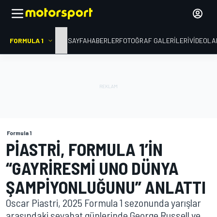
FORMULA 1
ANA SAYFA
HABERLER
FOTOĞRAF GALERILERI
VIDEOLA
Formula 1
PIASTRI, FORMULA 1’IN
“GAYRIRESMI UNO DÜNYA
ŞAMPIYONLUĞUNU” ANLATTI
Oscar Piastri, 2025 Formula 1 sezonunda yarışlar
arasındaki seyahat günlerinde George Russell ve