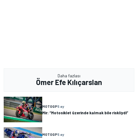
Daha fazlası
Ömer Efe Kılıçarslan
MOTOGP
5 ay
Mir: “Motosiklet üzerinde kalmak bile riskliydi”
MOTOGP
5 ay