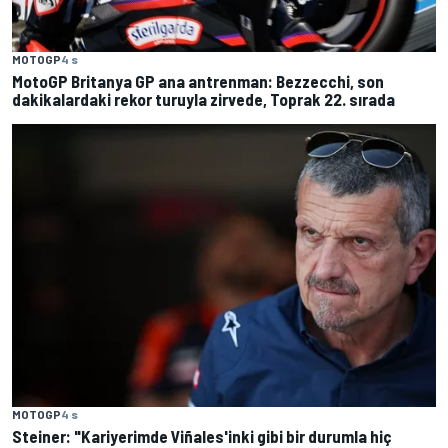
MOTOGP
4 s
MotoGP Britanya GP ana antrenman: Bezzecchi, son
dakikalardaki rekor turuyla zirvede, Toprak 22. sırada
MOTOGP
4 s
Steiner: "Kariyerimde Viñales'inki gibi bir durumla hiç