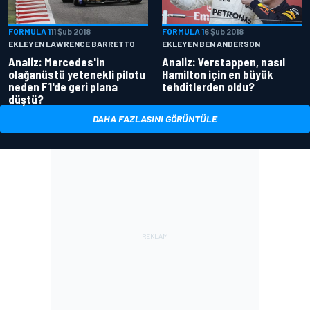
FORMULA 1
11 Şub 2018
FORMULA 1
6 Şub 2018
EKLEYEN LAWRENCE BARRETTO
EKLEYEN BEN ANDERSON
Analiz: Mercedes'in
Analiz: Verstappen, nasıl
olağanüstü yetenekli pilotu
Hamilton için en büyük
neden F1'de geri plana
tehditlerden oldu?
düştü?
DAHA FAZLASINI GÖRÜNTÜLE