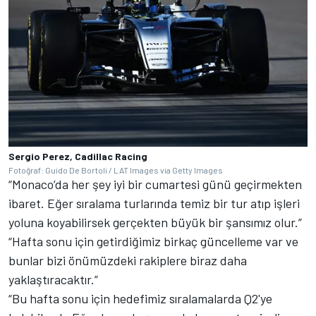
Sergio Perez, Cadillac Racing
Fotoğraf: Guido De Bortoli / LAT Images via Getty Images
“Monaco’da her şey iyi bir cumartesi günü geçirmekten
ibaret. Eğer sıralama turlarında temiz bir tur atıp işleri
yoluna koyabilirsek gerçekten büyük bir şansımız olur.”
“Hafta sonu için getirdiğimiz birkaç güncelleme var ve
bunlar bizi önümüzdeki rakiplere biraz daha
yaklaştıracaktır.”
“Bu hafta sonu için hedefimiz sıralamalarda Q2'ye