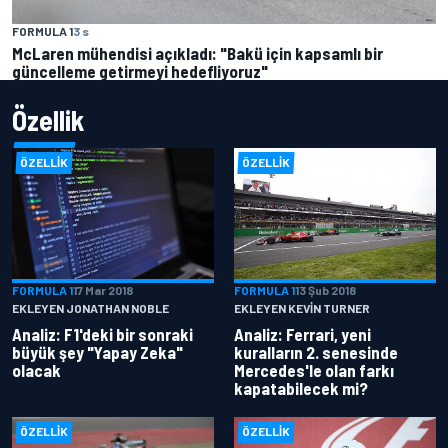
FORMULA 1
3 s
McLaren mühendisi açıkladı: "Bakü için kapsamlı bir
güncelleme getirmeyi hedefliyoruz"
Özellik
ÖZELLIK
ÖZELLIK
FORMULA 1
17 Mar 2018
FORMULA 1
13 Şub 2018
EKLEYEN JONATHAN NOBLE
EKLEYEN KEVIN TURNER
Analiz: F1'deki bir sonraki
Analiz: Ferrari, yeni
büyük şey "Yapay Zeka"
kuralların 2. senesinde
olacak
Mercedes'le olan farkı
kapatabilecek mi?
ÖZELLIK
ÖZELLIK