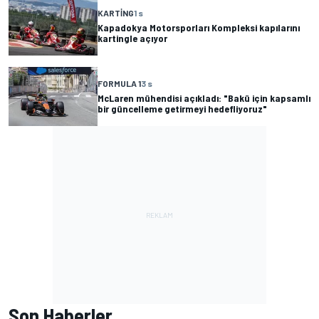
KARTING
1 s
Kapadokya Motorsporları Kompleksi kapılarını
kartingle açıyor
FORMULA 1
3 s
McLaren mühendisi açıkladı: "Bakü için kapsamlı
bir güncelleme getirmeyi hedefliyoruz"
Son Haberler