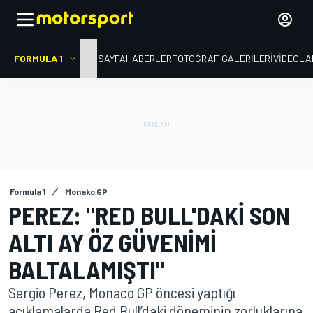
FORMULA 1
ANA SAYFA
HABERLER
FOTOĞRAF GALERILERI
VIDEOLA
Formula 1
Monako GP
PEREZ: "RED BULL'DAKI SON
ALTI AY ÖZ GÜVENIMI
BALTALAMIŞTI"
Sergio Perez, Monaco GP öncesi yaptığı
açıklamalarda Red Bull’daki döneminin zorluklarına