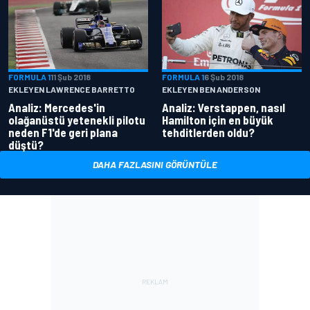
FORMULA 1
11 Şub 2018
FORMULA 1
6 Şub 2018
EKLEYEN LAWRENCE BARRETTO
EKLEYEN BEN ANDERSON
Analiz: Mercedes'in
Analiz: Verstappen, nasıl
olağanüstü yetenekli pilotu
Hamilton için en büyük
neden F1'de geri plana
tehditlerden oldu?
düştü?
DAHA FAZLASINI GÖRÜNTÜLE