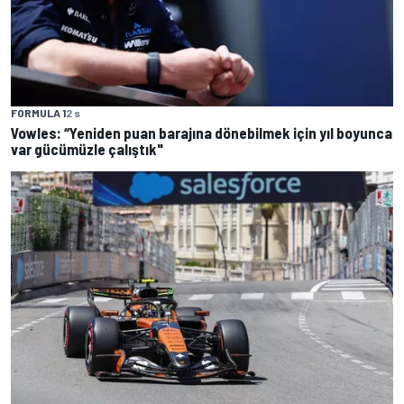
FORMULA 1
2 s
Vowles: “Yeniden puan barajına dönebilmek için yıl boyunca
var gücümüzle çalıştık"