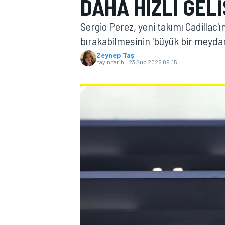
DAHA HIZLI GELI
MOTOGP
Sergio Perez, yeni takımı Cadillac'ı
bırakabilmesinin 'büyük bir meydan
Zeynep Taş
Yayın tarihi:
23 Şub 2026 09:15
WORLD SUPERBIKE