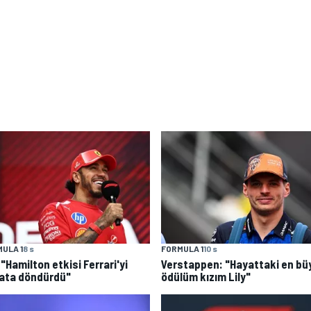
ULA 1
8 s
FORMULA 1
10 s
: "Hamilton etkisi Ferrari'yi
Verstappen: "Hayattaki en bü
ata döndürdü"
ödülüm kızım Lily"