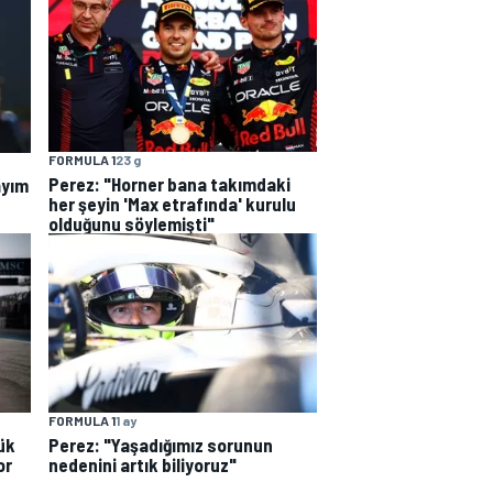
FORMULA 1
23 g
Perez: "Horner bana takımdaki
ayım
her şeyin 'Max etrafında' kurulu
olduğunu söylemişti"
FORMULA 1
1 ay
ük
Perez: "Yaşadığımız sorunun
or
nedenini artık biliyoruz"