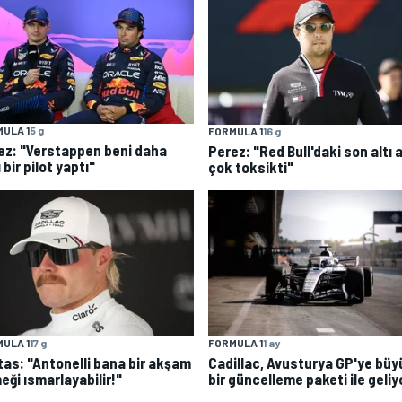
ULA 1
5 g
FORMULA 1
16 g
ez: "Verstappen beni daha
Perez: "Red Bull'daki son altı 
ı bir pilot yaptı"
çok toksikti"
ULA 1
17 g
FORMULA 1
1 ay
tas: "Antonelli bana bir akşam
Cadillac, Avusturya GP'ye büy
eği ısmarlayabilir!"
bir güncelleme paketi ile geliy