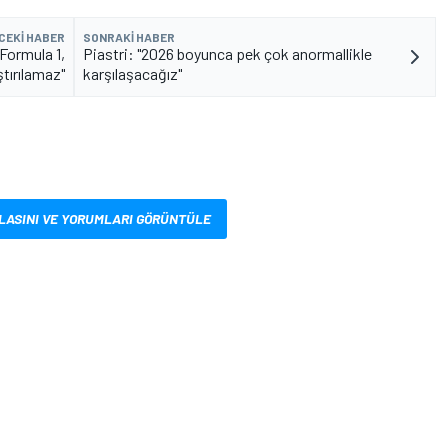
CEKI HABER
SONRAKI HABER
Formula 1,
Piastri: "2026 boyunca pek çok anormallikle
ştırılamaz"
karşılaşacağız"
LASINI VE YORUMLARI GÖRÜNTÜLE