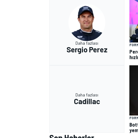
Daha fazlası
FORM
Sergio Perez
Per
hızl
Daha fazlası
Cadillac
FORM
Bot
yem
Son Haberler