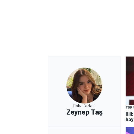
Daha fazlası
FORM
Zeynep Taş
Hill
hay