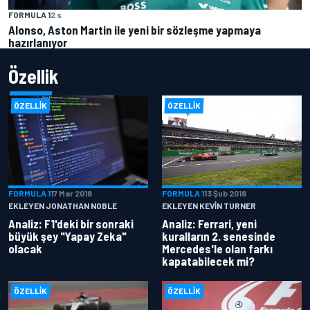
FORMULA 1
2 s
Alonso, Aston Martin ile yeni bir sözleşme yapmaya
hazırlanıyor
Özellik
ÖZELLIK
ÖZELLIK
FORMULA 1
17 Mar 2018
FORMULA 1
13 Şub 2018
EKLEYEN JONATHAN NOBLE
EKLEYEN KEVIN TURNER
Analiz: F1'deki bir sonraki
Analiz: Ferrari, yeni
büyük şey "Yapay Zeka"
kuralların 2. senesinde
olacak
Mercedes'le olan farkı
kapatabilecek mi?
ÖZELLIK
ÖZELLIK