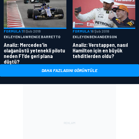
FORMULA 1
11 Şub 2018
FORMULA 1
6 Şub 2018
EKLEYEN LAWRENCE BARRETTO
EKLEYEN BEN ANDERSON
Analiz: Mercedes'in
Analiz: Verstappen, nasıl
olağanüstü yetenekli pilotu
Hamilton için en büyük
neden F1'de geri plana
tehditlerden oldu?
düştü?
DAHA FAZLASINI GÖRÜNTÜLE