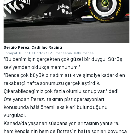
Sergio Perez, Cadillac Racing
Fotoğraf: Guido De Bortoli / LAT Images via Getty Images
"Bu benim için gerçekten çok güzel bir duygu. Sürüş
seviyemden oldukça memnunum."
"Bence çok büyük bir adım attık ve şimdiye kadarki en
rekabetçi hafta sonumuzu gerçekleştirdik.
Çıkarabileceğimiz çok fazla olumlu sonuç var." dedi.
Öte yandan Perez, takımın pist operasyonları
konusunda hâlâ önemli eksikleri bulunduğunu
vurguladı.
Kanada’da yaşanan süspansiyon arızasının yanı sıra,
hem kendisinin hem de Bottas’ın hafta sonları boyunca