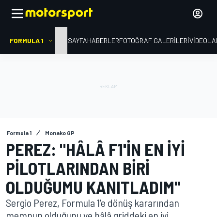
FORMULA 1
ANA SAYFA
HABERLER
FOTOĞRAF GALERILERI
VIDEOLA
Formula 1
Monako GP
PEREZ: "HÂLÂ F1'IN EN IYI
PILOTLARINDAN BIRI
OLDUĞUMU KANITLADIM"
Sergio Perez, Formula 1'e dönüş kararından
memnun olduğunu ve hâlâ griddeki en iyi