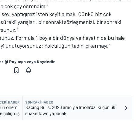
da çok şey öğrendim."
şey, yaptığımız işten keyif almak. Çünkü biz çok
sürekli yarışları, bir sonraki sözleşmenizi, bir sonraki
orsunuz."
rsunuz. Formula 1 böyle bir dünya ve hayatın da bu hale
yi unutuyorsunuz: Yolculuğun tadını çıkarmayı."
eriği Paylaşın veya Kaydedin
CEKI HABER
SONRAKI HABER
un önemli
Racing Bulls, 2026 aracıyla Imola'da iki günlük
ye çalışmış
shakedown yapacak