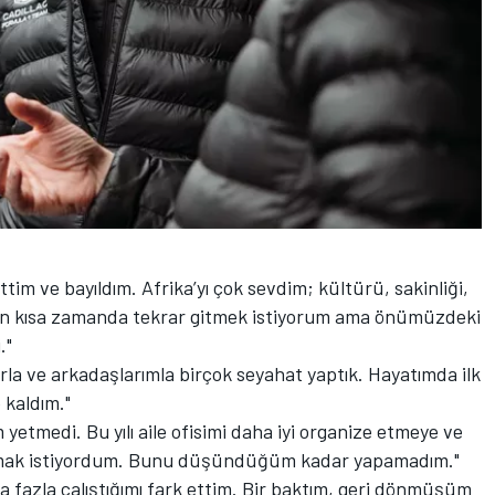
ttim ve bayıldım. Afrika’yı çok sevdim; kültürü, sakinliği,
 En kısa zamanda tekrar gitmek istiyorum ama önümüzdeki
."
rla ve arkadaşlarımla birçok seyahat yaptık. Hayatımda ilk
 kaldım."
yetmedi. Bu yılı aile ofisimi daha iyi organize etmeye ve
ırmak istiyordum. Bunu düşündüğüm kadar yapamadım."
fazla çalıştığımı fark ettim. Bir baktım, geri dönmüşüm