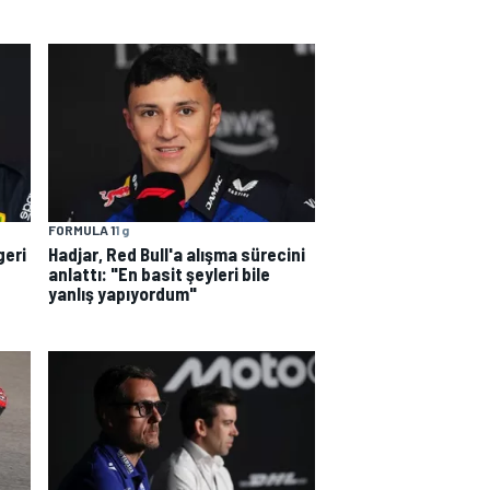
FORMULA 1
1 g
geri
Hadjar, Red Bull'a alışma sürecini
anlattı: "En basit şeyleri bile
yanlış yapıyordum"