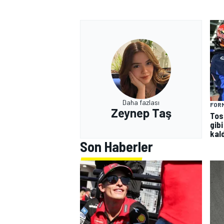
Daha fazlası
FORM
Zeynep Taş
Tos
gibi
kald
Son Haberler