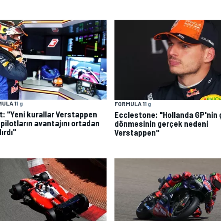
ULA 1
1 g
FORMULA 1
1 g
t: "Yeni kurallar Verstappen
Ecclestone: "Hollanda GP'nin 
 pilotların avantajını ortadan
dönmesinin gerçek nedeni
ırdı"
Verstappen"