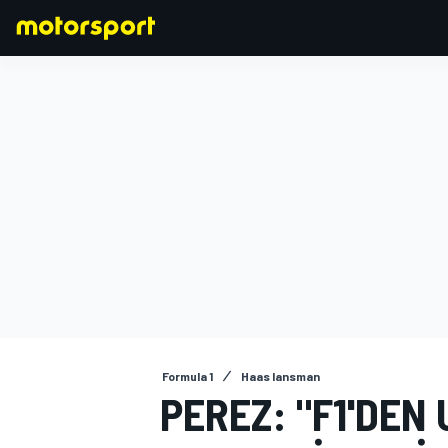
FORMULA 1
Formula 1
Haas lansman
PEREZ: "F1'DEN