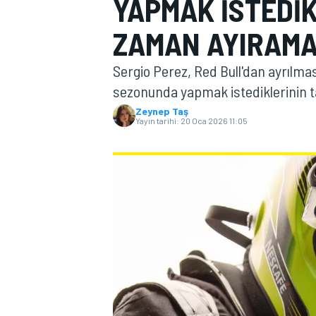
YAPMAK ISTEDIK
MOTOGP
ZAMAN AYIRAMA
Sergio Perez, Red Bull'dan ayrılma
sezonunda yapmak istediklerinin 
Zeynep Taş
Yayın tarihi:
20 Oca 2026 11:05
WORLD SUPERBIKE