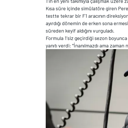
1'in en yeni takımıyla çalışmak üzere 
Kısa süre içinde simülatöre giren Perez
testte tekrar bir F1 aracının direksiyo
ayırdığı dönemin de erken sona ermesi
süreden keyif aldığını vurguladı.
TÜRK SPORCULAR
Formula 1'siz geçirdiği sezon boyunca
yanıtı verdi: "İnanılmazdı ama zaman n