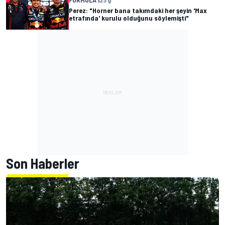
Perez: "Horner bana takımdaki her şeyin 'Max
etrafında' kurulu olduğunu söylemişti"
Son Haberler