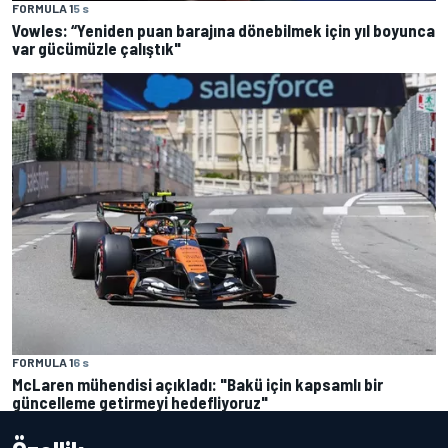
FORMULA 1
5 s
Vowles: “Yeniden puan barajına dönebilmek için yıl boyunca
var gücümüzle çalıştık"
FORMULA 1
6 s
McLaren mühendisi açıkladı: "Bakü için kapsamlı bir
güncelleme getirmeyi hedefliyoruz"