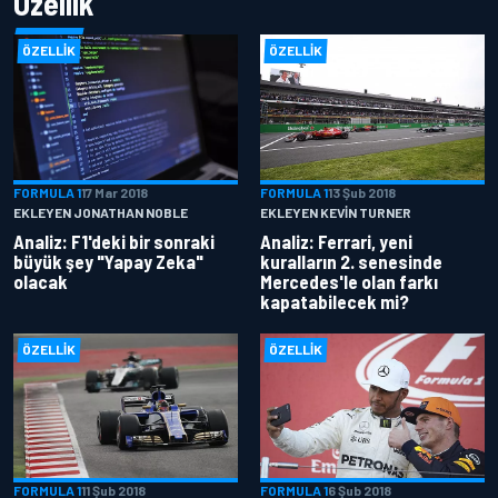
Özellik
ÖZELLIK
ÖZELLIK
FORMULA 1
17 Mar 2018
FORMULA 1
13 Şub 2018
EKLEYEN JONATHAN NOBLE
EKLEYEN KEVIN TURNER
Analiz: F1'deki bir sonraki
Analiz: Ferrari, yeni
büyük şey "Yapay Zeka"
kuralların 2. senesinde
olacak
Mercedes'le olan farkı
kapatabilecek mi?
ÖZELLIK
ÖZELLIK
FORMULA 1
11 Şub 2018
FORMULA 1
6 Şub 2018