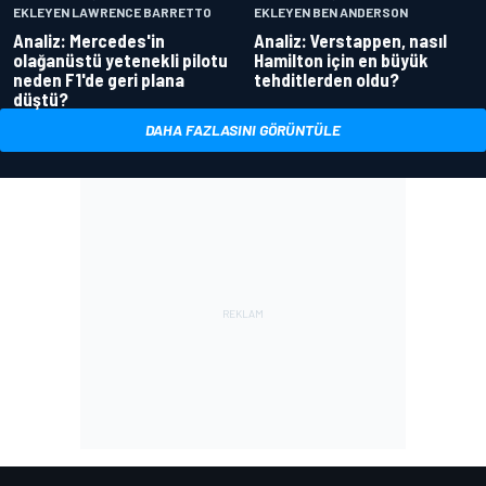
EKLEYEN LAWRENCE BARRETTO
EKLEYEN BEN ANDERSON
Analiz: Mercedes'in
Analiz: Verstappen, nasıl
olağanüstü yetenekli pilotu
Hamilton için en büyük
neden F1'de geri plana
tehditlerden oldu?
düştü?
DAHA FAZLASINI GÖRÜNTÜLE