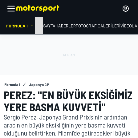
FORMULA 1
ANA SAYFA
HABERLER
FOTOĞRAF GALERILERI
VIDEOLA
Formula 1
Japonya GP
PEREZ: "EN BÜYÜK EKSIĞIMIZ
YERE BASMA KUVVETI"
Sergio Perez, Japonya Grand Prix’sinin ardından
aracın en büyük eksikliğinin yere basma kuvveti
olduğunu belirtirken, Miami’de getirecekleri büyük