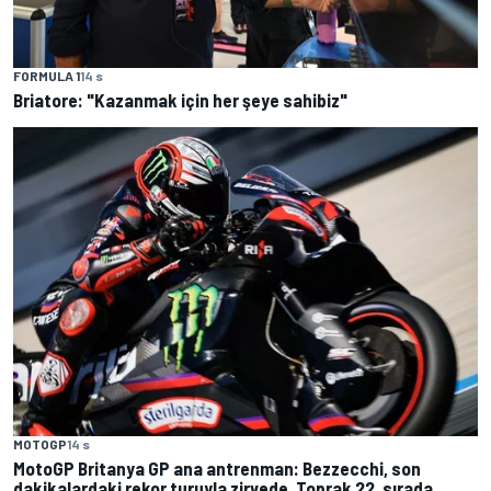
FORMULA 1
14 s
Briatore: "Kazanmak için her şeye sahibiz"
MOTOGP
14 s
MotoGP Britanya GP ana antrenman: Bezzecchi, son
dakikalardaki rekor turuyla zirvede, Toprak 22. sırada