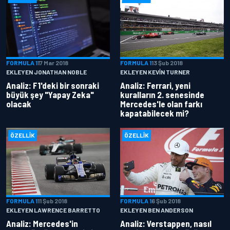
FORMULA 1
17 Mar 2018
FORMULA 1
13 Şub 2018
EKLEYEN JONATHAN NOBLE
EKLEYEN KEVIN TURNER
Analiz: F1'deki bir sonraki
Analiz: Ferrari, yeni
büyük şey "Yapay Zeka"
kuralların 2. senesinde
olacak
Mercedes'le olan farkı
kapatabilecek mi?
ÖZELLIK
ÖZELLIK
FORMULA 1
11 Şub 2018
FORMULA 1
6 Şub 2018
EKLEYEN LAWRENCE BARRETTO
EKLEYEN BEN ANDERSON
Analiz: Mercedes'in
Analiz: Verstappen, nasıl