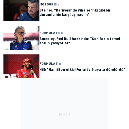
MOTOGP
15 s
Steiner: "Kariyerimde Viñales'inki gibi bir
durumla hiç karşılaşmadım"
FORMULA 1
16 s
Smedley, Red Bull hakkında: "Çok fazla temel
sorun yaşıyorlar"
FORMULA 1
1 g
Hill: "Hamilton etkisi Ferrari'yi hayata döndürdü"