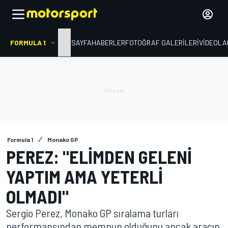
FORMULA 1
ANA SAYFA
HABERLER
FOTOĞRAF GALERILERI
VIDEOLA
Formula 1
Monako GP
PEREZ: "ELIMDEN GELENI
YAPTIM AMA YETERLI
OLMADI"
Sergio Perez, Monako GP sıralama turları
performansından memnun olduğunu ancak aracın