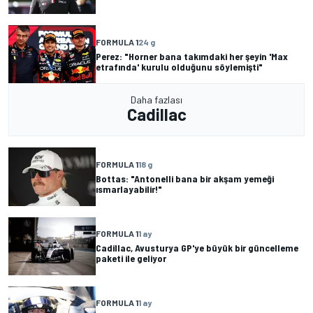
FORMULA 1
24 g
Perez: "Horner bana takımdaki her şeyin 'Max
etrafında' kurulu olduğunu söylemişti"
Daha fazlası
Cadillac
FORMULA 1
18 g
Bottas: "Antonelli bana bir akşam yemeği
ısmarlayabilir!"
FORMULA 1
1 ay
Cadillac, Avusturya GP'ye büyük bir güncelleme
paketi ile geliyor
FORMULA 1
1 ay