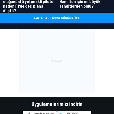
olağanüstü yetenekli pilotu
Hamilton için en büyük
neden F1'de geri plana
tehditlerden oldu?
düştü?
DAHA FAZLASINI GÖRÜNTÜLE
Uygulamalarımızı indirin