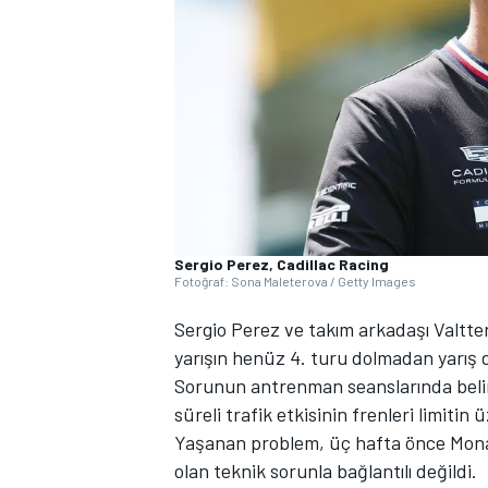
WRC
Sergio Perez, Cadillac Racing
Fotoğraf: Sona Maleterova / Getty Images
Sergio Perez ve takım arkadaşı Valtter
yarışın henüz 4. turu dolmadan yarış dı
Sorunun antrenman seanslarında belirg
süreli trafik etkisinin frenleri limitin ü
Yaşanan problem, üç hafta önce Monak
olan teknik sorunla bağlantılı değildi.