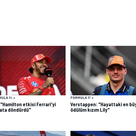
ULA 1
4 s
FORMULA 1
7 s
: "Hamilton etkisi Ferrari'yi
Verstappen: "Hayattaki en bü
ata döndürdü"
ödülüm kızım Lily"