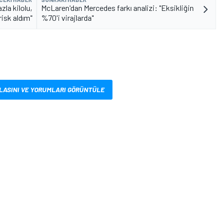
zla kilolu,
McLaren'dan Mercedes farkı analizi: "Eksikliğin
isk aldım"
%70'i virajlarda"
LASINI VE YORUMLARI GÖRÜNTÜLE