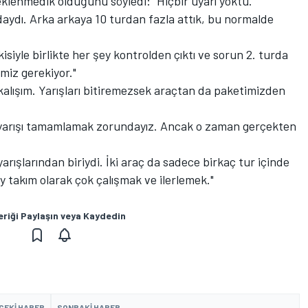
eklenmedik olduğunu söyledi: "Hiçbir uyarı yoktu.
aydı. Arka arkaya 10 turdan fazla attık, bu normalde
isiyle birlikte her şey kontrolden çıktı ve sorun 2. turda
miz gerekiyor."
kalışım. Yarışları bitiremezsek araçtan da paketimizden
da yarışı tamamlamak zorundayız. Ancak o zaman gerçekten
yarışlarından biriydi. İki araç da sadece birkaç tur içinde
ey takım olarak çok çalışmak ve ilerlemek."
eriği Paylaşın veya Kaydedin
CEKI HABER
SONRAKI HABER