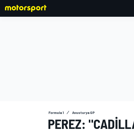
FORMULA 1
Formula 1
Avusturya GP
PEREZ: "CADILL