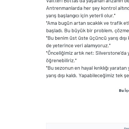
Valtteri Bottas da yaşanan arızanın b
Antrenmanlarda her şey kontrol altınd
yarış başlangıcı için yeterli olur."
"Ama bugün artan sıcaklık ve trafik etk
başladı. Bu büyük bir problem, çözme
"Bu benim üst üste üçüncü yarış dışı 
de yeterince veri alamıyoruz."
"Önceliğimiz artık net: Silverstone'
MOTOSİKLET
öğrenebiliriz."
"Bu sezonun en hayal kırıklığı yaratan 
yarış dışı kaldı. Yapabileceğimiz tek ş
Bu İç
ÖN