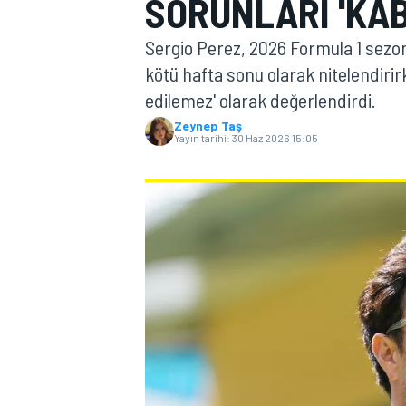
SORUNLARI 'KA
MOTOGP
Sergio Perez, 2026 Formula 1 sezo
kötü hafta sonu olarak nitelendirirk
edilemez' olarak değerlendirdi.
Zeynep Taş
Yayın tarihi:
30 Haz 2026 15:05
WORLD SUPERBIKE