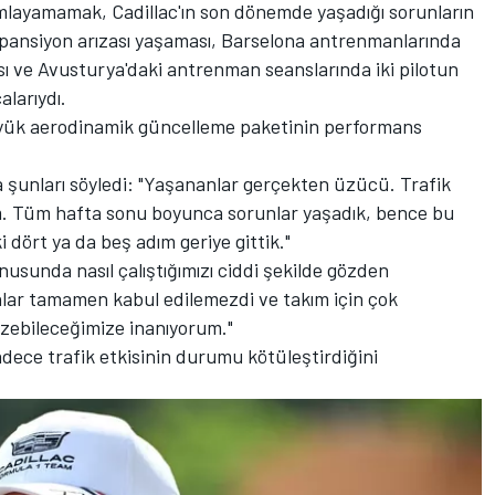
amlayamamak, Cadillac'ın son dönemde yaşadığı sorunların
spansiyon arızası yaşaması, Barselona antrenmanlarında
sı ve Avusturya'daki antrenman seanslarında iki pilotun
larıydı.
üyük aerodinamik güncelleme paketinin performans
a şunları söyledi: "Yaşananlar gerçekten üzücü. Trafik
um. Tüm hafta sonu boyunca sorunlar yaşadık, bence bu
dört ya da beş adım geriye gittik."
usunda nasıl çalıştığımızı ciddi şekilde gözden
ar tamamen kabul edilemezdi ve takım için çok
çözebileceğimize inanıyorum."
Sadece trafik etkisinin durumu kötüleştirdiğini