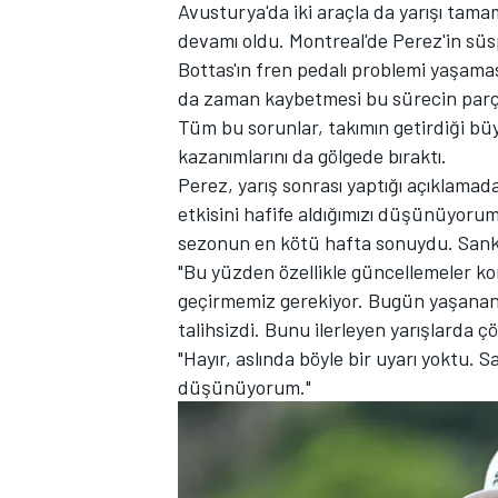
Avusturya'da iki araçla da yarışı tam
devamı oldu. Montreal'de Perez'in sü
Bottas'ın fren pedalı problemi yaşama
da zaman kaybetmesi bu sürecin parça
TÜRK SPORCULAR
Tüm bu sorunlar, takımın getirdiği b
kazanımlarını da gölgede bıraktı.
Perez, yarış sonrası yaptığı açıklamad
etkisini hafife aldığımızı düşünüyor
sezonun en kötü hafta sonuydu. Sanki 
"Bu yüzden özellikle güncellemeler kon
geçirmemiz gerekiyor. Bugün yaşananl
talihsizdi. Bunu ilerleyen yarışlarda 
"Hayır, aslında böyle bir uyarı yoktu. 
düşünüyorum."