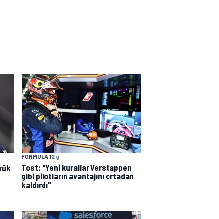
FORMULA 1
2 g
Tost: "Yeni kurallar Verstappen
yük
gibi pilotların avantajını ortadan
kaldırdı"