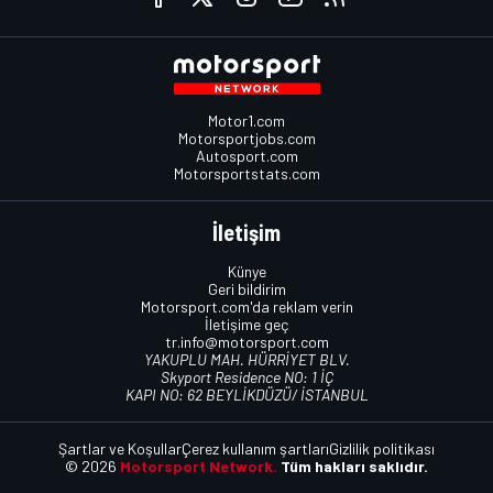
Motor1.com
Motorsportjobs.com
Autosport.com
Motorsportstats.com
İletişim
Künye
Geri bildirim
Motorsport.com'da reklam verin
İletişime geç
tr.info@motorsport.com
YAKUPLU MAH. HÜRRİYET BLV.
Skyport Residence NO: 1 İÇ
KAPI NO: 62 BEYLİKDÜZÜ/ İSTANBUL
Şartlar ve Koşullar
Çerez kullanım şartları
Gizlilik politikası
© 2026
Motorsport Network.
Tüm hakları saklıdır.