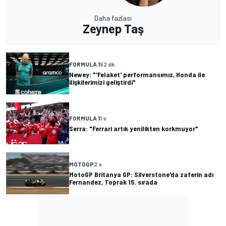
Daha fazlası
Zeynep Taş
FORMULA 1
52 dk
Newey: "'Felaket' performansımız, Honda ile
ilişkilerimizi geliştirdi"
FORMULA 1
1 s
Serra: "Ferrari artık yenilikten korkmuyor"
MOTOGP
2 s
MotoGP Britanya GP: Silverstone'da zaferin adı
Fernandez, Toprak 15. sırada