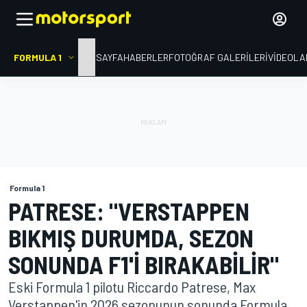
FORMULA 1
ANA SAYFA
HABERLER
FOTOĞRAF GALERILERI
VIDEOLA
Formula 1
PATRESE: "VERSTAPPEN
BIKMIŞ DURUMDA, SEZON
SONUNDA F1'I BIRAKABILIR"
Eski Formula 1 pilotu Riccardo Patrese, Max
Verstappen'in 2026 sezonunun sonunda Formula