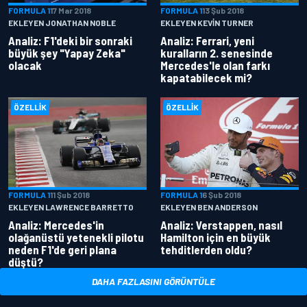
FORMULA 1
17 Mar 2018
FORMULA 1
13 Şub 2018
EKLEYEN JONATHAN NOBLE
EKLEYEN KEVIN TURNER
Analiz: F1'deki bir sonraki
Analiz: Ferrari, yeni
büyük şey "Yapay Zeka"
kuralların 2. senesinde
olacak
Mercedes'le olan farkı
kapatabilecek mi?
ÖZELLIK
ÖZELLIK
FORMULA 1
11 Şub 2018
FORMULA 1
6 Şub 2018
EKLEYEN LAWRENCE BARRETTO
EKLEYEN BEN ANDERSON
Analiz: Mercedes'in
Analiz: Verstappen, nasıl
olağanüstü yetenekli pilotu
Hamilton için en büyük
neden F1'de geri plana
tehditlerden oldu?
düştü?
DAHA FAZLASINI GÖRÜNTÜLE