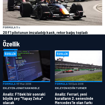
FORMULA 1
1 s
20 F1 pilotunun imzaladığı kask, rekor bağış topladı
Özellik
ÖZELLIK
ÖZELLIK
FORMULA 1
17 Mar 2018
FORMULA 1
13 Şub 2018
EKLEYEN JONATHAN NOBLE
EKLEYEN KEVIN TURNER
Analiz: F1'deki bir sonraki
Analiz: Ferrari, yeni
büyük şey "Yapay Zeka"
kuralların 2. senesinde
olacak
Mercedes'le olan farkı