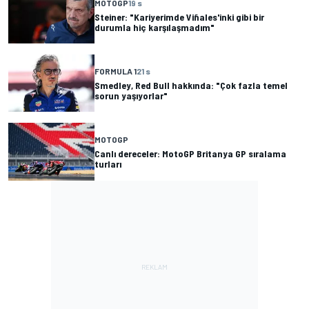
MOTOGP
19 s
Steiner: "Kariyerimde Viñales'inki gibi bir
durumla hiç karşılaşmadım"
FORMULA 1
21 s
Smedley, Red Bull hakkında: "Çok fazla temel
sorun yaşıyorlar"
MOTOGP
Canlı dereceler: MotoGP Britanya GP sıralama
turları