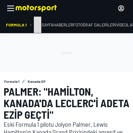
FORMULA 1
ANA SAYFA
HABERLER
FOTOĞRAF GALERILERI
VIDEOLA
Formula 1
Kanada GP
PALMER: "HAMILTON,
KANADA'DA LECLERC'I ADETA
EZIP GEÇTI"
Eski Formula 1 pilotu Jolyon Palmer, Lewis
Hamilton'ın Kanada Grand Prix'sindeki agresif ve