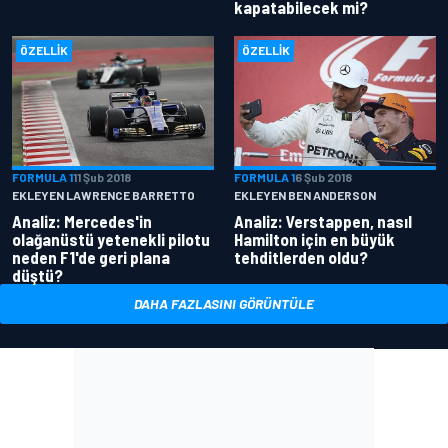
kapatabilecek mi?
ÖZELLIK
ÖZELLIK
FORMULA 1
11 Şub 2018
FORMULA 1
6 Şub 2018
EKLEYEN LAWRENCE BARRETTO
EKLEYEN BEN ANDERSON
Analiz: Mercedes'in
Analiz: Verstappen, nasıl
olağanüstü yetenekli pilotu
Hamilton için en büyük
neden F1'de geri plana
tehditlerden oldu?
düştü?
DAHA FAZLASINI GÖRÜNTÜLE