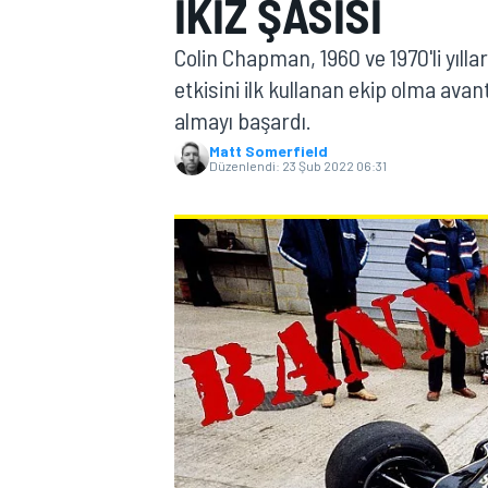
IKIZ ŞASISI
MOTOGP
Colin Chapman, 1960 ve 1970'li yılla
etkisini ilk kullanan ekip olma avan
almayı başardı.
Matt Somerfield
Düzenlendi:
23 Şub 2022 06:31
WORLD SUPERBIKE