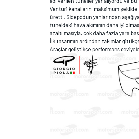
adı verilen tüneller yer alıyordu ve b
Venturi kanallarını maksimum şekilde
üretti. Sidepodun yanlarından aşağıy
tüneldeki hava akımının daha iyi olma
azaltılmasıyla, çok daha fazla yere b
TÜRK SPORCULAR
İlk tasarımın ardından takımlar gittikç
Araçlar geliştikçe performans seviyeler