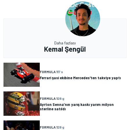
Daha fazlası
Kemal Şengül
FORMULA 1
17 s
Ferrari şasi ekibine Mercedes'ten takviye yaptı
FORMULA 1
28 g
Ayrton Senna’nın yarış kaskı yarım milyon
sterline satıldı
FORMULA 1
28 g