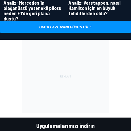
Analiz: Mercedes'in
Analiz: Verstappen, nasıl
olağanüstü yetenekli pilotu
Hamilton için en büyük
neden F1'de geri plana
tehditlerden oldu?
düştü?
DAHA FAZLASINI GÖRÜNTÜLE
Uygulamalarımızı indirin