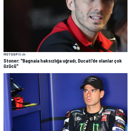
MOTOGP
10 dk
Stoner: "Bagnaia haksızlığa uğradı, Ducati'de olanlar çok
üzücü"