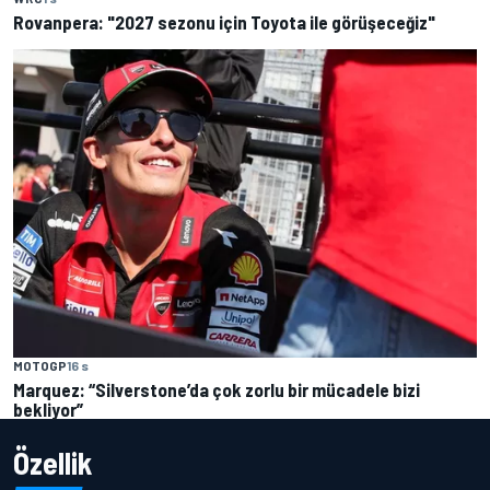
Rovanpera: "2027 sezonu için Toyota ile görüşeceğiz"
MOTOGP
16 s
Marquez: “Silverstone’da çok zorlu bir mücadele bizi
bekliyor”
Özellik