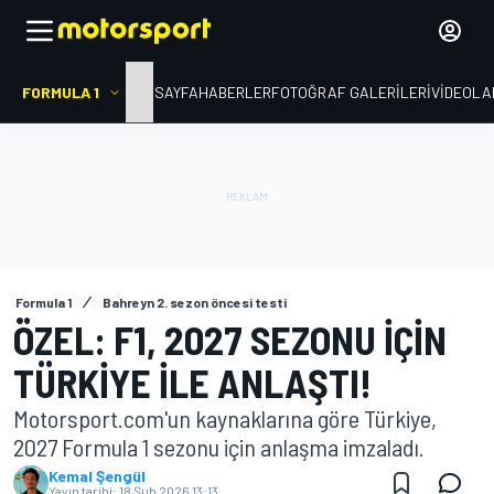
FORMULA 1
ANA SAYFA
HABERLER
FOTOĞRAF GALERILERI
VIDEOLA
Formula 1
Bahreyn 2. sezon öncesi testi
ÖZEL: F1, 2027 SEZONU IÇIN
TÜRKIYE ILE ANLAŞTI!
Motorsport.com'un kaynaklarına göre Türkiye,
2027 Formula 1 sezonu için anlaşma imzaladı.
Kemal Şengül
Yayın tarihi:
18 Şub 2026 13:13