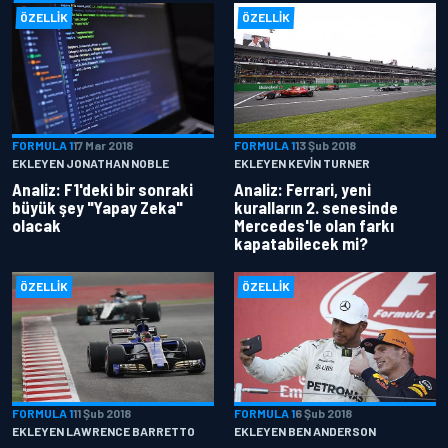
ÖZELLIK
ÖZELLIK
FORMULA 1
17 Mar 2018
FORMULA 1
13 Şub 2018
EKLEYEN JONATHAN NOBLE
EKLEYEN KEVIN TURNER
Analiz: F1'deki bir sonraki
Analiz: Ferrari, yeni
büyük şey "Yapay Zeka"
kuralların 2. senesinde
olacak
Mercedes'le olan farkı
kapatabilecek mi?
ÖZELLIK
ÖZELLIK
FORMULA 1
11 Şub 2018
FORMULA 1
6 Şub 2018
EKLEYEN LAWRENCE BARRETTO
EKLEYEN BEN ANDERSON