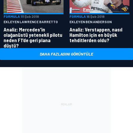
FORMULA 1
11 Şub 2018
FORMULA 1
6 Şub 2018
EKLEYEN LAWRENCE BARRETTO
EKLEYEN BEN ANDERSON
Analiz: Mercedes'in
Analiz: Verstappen, nasıl
olağanüstü yetenekli pilotu
Hamilton için en büyük
neden F1'de geri plana
tehditlerden oldu?
düştü?
DAHA FAZLASINI GÖRÜNTÜLE