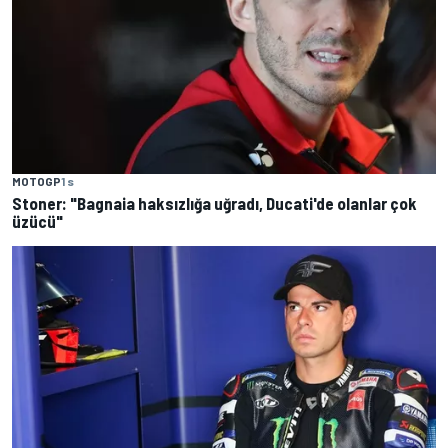
MOTOGP
1 s
Stoner: "Bagnaia haksızlığa uğradı, Ducati'de olanlar çok
üzücü"