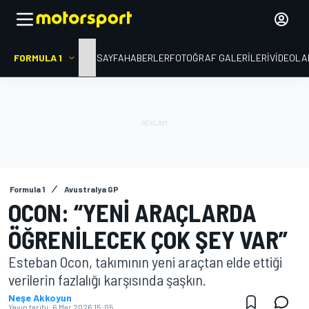
FORMULA 1
ANA SAYFA
HABERLER
FOTOĞRAF GALERILERI
VIDEOLA
Formula 1
Avustralya GP
OCON: “YENI ARAÇLARDA
ÖĞRENILECEK ÇOK ŞEY VAR”
Esteban Ocon, takımının yeni araçtan elde ettiği
verilerin fazlalığı karşısında şaşkın.
Neşe Akkoyun
Yayın tarihi:
6 Mar 2026 15:05