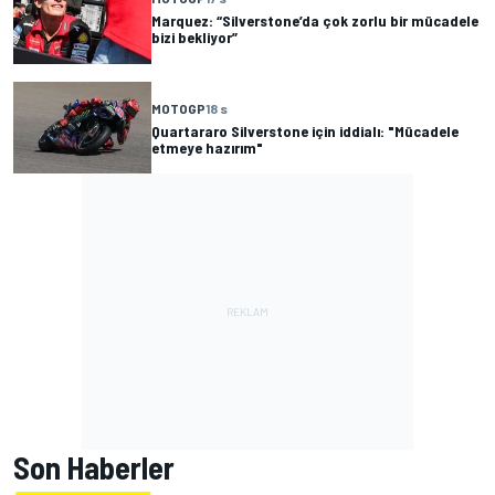
Marquez: “Silverstone’da çok zorlu bir mücadele
bizi bekliyor”
MOTOGP
18 s
Quartararo Silverstone için iddialı: "Mücadele
etmeye hazırım"
Son Haberler