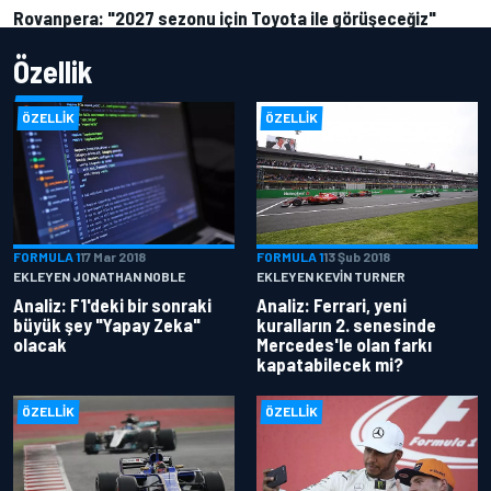
Rovanpera: "2027 sezonu için Toyota ile görüşeceğiz"
Özellik
ÖZELLIK
ÖZELLIK
FORMULA 1
17 Mar 2018
FORMULA 1
13 Şub 2018
EKLEYEN JONATHAN NOBLE
EKLEYEN KEVIN TURNER
Analiz: F1'deki bir sonraki
Analiz: Ferrari, yeni
büyük şey "Yapay Zeka"
kuralların 2. senesinde
olacak
Mercedes'le olan farkı
kapatabilecek mi?
ÖZELLIK
ÖZELLIK