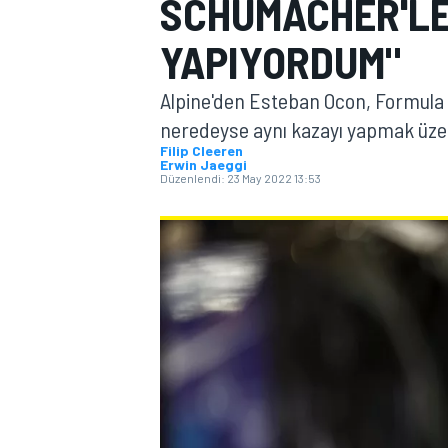
SCHUMACHER'LE
MOTOGP
YAPIYORDUM"
Alpine'den Esteban Ocon, Formula 
neredeyse aynı kazayı yapmak üze
Filip Cleeren
Erwin Jaeggi
Düzenlendi:
23 May 2022 13:53
WORLD SUPERBIKE