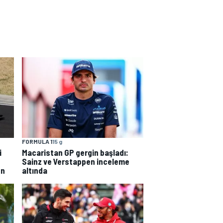
FORMULA 1
15 g
i
Macaristan GP gergin başladı:
Sainz ve Verstappen inceleme
en
altında