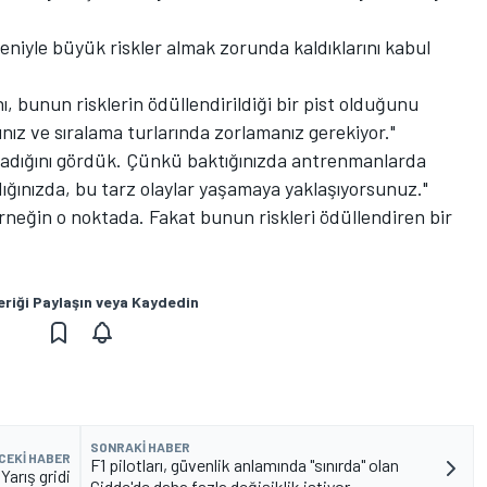
deniyle büyük riskler almak zorunda kaldıklarını kabul
ı, bunun risklerin ödüllendirildiği bir pist olduğunu
ınız ve sıralama turlarında zorlamanız gerekiyor."
adığını gördük. Çünkü baktığınızda antrenmanlarda
adığınızda, bu tarz olaylar yaşamaya yaklaşıyorsunuz."
rneğin o noktada. Fakat bunun riskleri ödüllendiren bir
eriği Paylaşın veya Kaydedin
SONRAKI HABER
CEKI HABER
F1 pilotları, güvenlik anlamında "sınırda" olan
arış gridi
Cidde'de daha fazla değişiklik istiyor