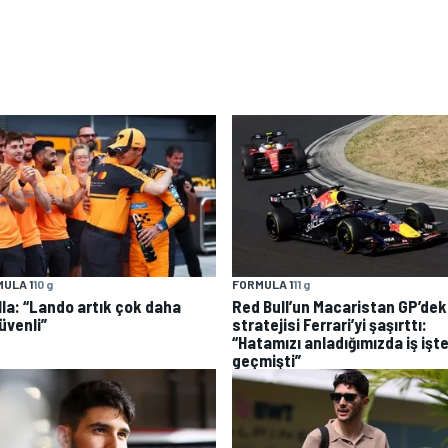
ULA 1
10 g
FORMULA 1
11 g
lla: “Lando artık çok daha
Red Bull’un Macaristan GP’dek
üvenli”
stratejisi Ferrari’yi şaşırttı:
“Hatamızı anladığımızda iş işt
geçmişti”