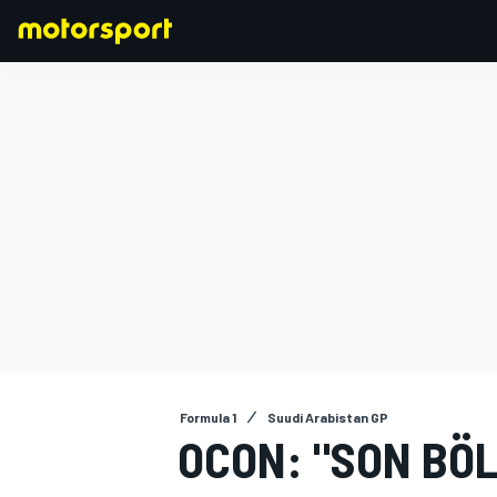
FORMULA 1
Formula 1
Suudi Arabistan GP
OCON: "SON BÖ