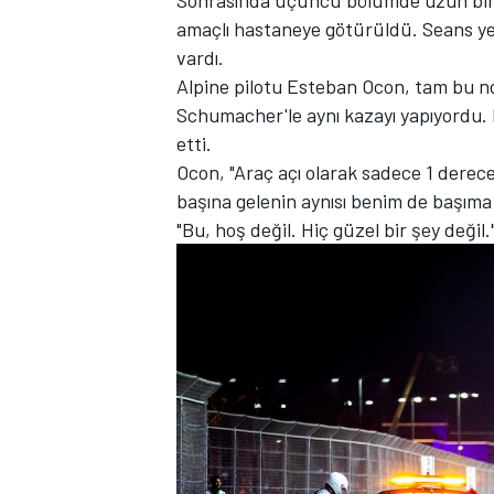
amaçlı hastaneye götürüldü. Seans ye
vardı.
Alpine pilotu Esteban Ocon, tam bu no
Schumacher'le aynı kazayı yapıyordu. 
TÜRK SPORCULAR
etti.
Ocon, "Araç açı olarak sadece 1 derec
başına gelenin aynısı benim de başıma g
"Bu, hoş değil. Hiç güzel bir şey değil.