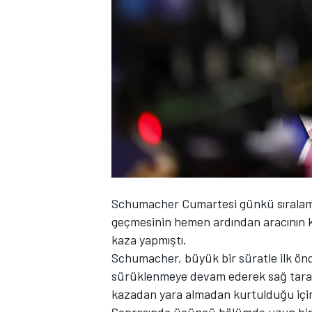
WRC
Schumacher Cumartesi günkü sıralama
geçmesinin hemen ardından aracının k
kaza yapmıştı.
Schumacher, büyük bir süratle ilk önce
sürüklenmeye devam ederek sağ tarafta
kazadan yara almadan kurtulduğu için
Sonrasında üçüncü bölümde uzun bir t