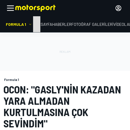
FORMULA 1
ANA SAYFA
HABERLER
FOTOĞRAF GALERILERI
VIDEOLA
Formula 1
OCON: "GASLY'NIN KAZADAN
YARA ALMADAN
KURTULMASINA ÇOK
SEVINDIM"