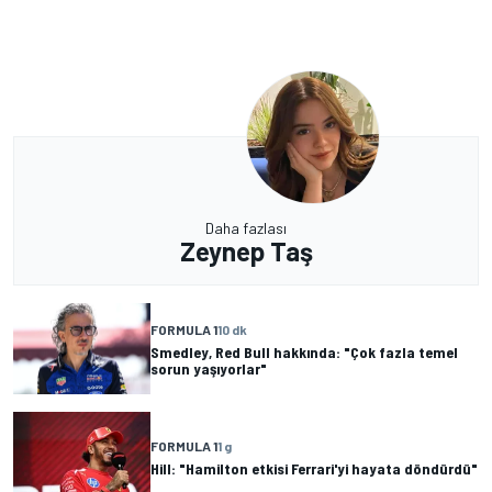
Daha fazlası
Zeynep Taş
FORMULA 1
10 dk
Smedley, Red Bull hakkında: "Çok fazla temel
sorun yaşıyorlar"
FORMULA 1
1 g
Hill: "Hamilton etkisi Ferrari'yi hayata döndürdü"