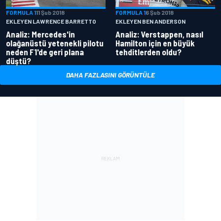
FORMULA 1
11 Şub 2018
FORMULA 1
6 Şub 2018
EKLEYEN LAWRENCE BARRETTO
EKLEYEN BEN ANDERSON
Analiz: Mercedes'in
Analiz: Verstappen, nasıl
olağanüstü yetenekli pilotu
Hamilton için en büyük
neden F1'de geri plana
tehditlerden oldu?
düştü?
DAHA FAZLASINI GÖRÜNTÜLE