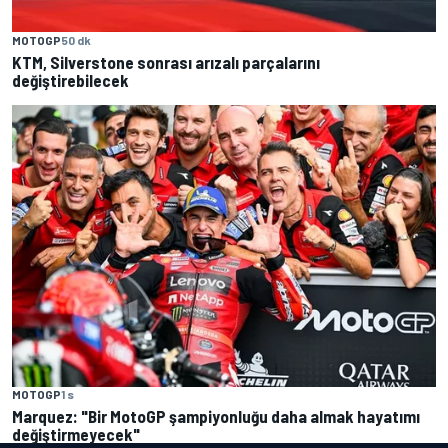
MOTOGP
50 dk
KTM, Silverstone sonrası arızalı parçalarını
değiştirebilecek
MOTOGP
1 s
Marquez: "Bir MotoGP şampiyonluğu daha almak hayatımı
değiştirmeyecek"