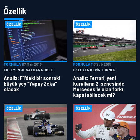
Özellik
ÖZELLIK
ÖZELLIK
FORMULA 1
17 Mar 2018
FORMULA 1
13 Şub 2018
EKLEYEN JONATHAN NOBLE
EKLEYEN KEVIN TURNER
Analiz: F1'deki bir sonraki
Analiz: Ferrari, yeni
büyük şey "Yapay Zeka"
kuralların 2. senesinde
olacak
Mercedes'le olan farkı
kapatabilecek mi?
ÖZELLIK
ÖZELLIK