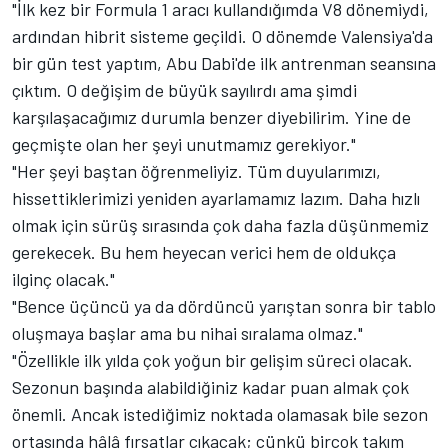
"İlk kez bir Formula 1 aracı kullandığımda V8 dönemiydi,
ardından hibrit sisteme geçildi. O dönemde Valensiya'da
bir gün test yaptım, Abu Dabi'de ilk antrenman seansına
çıktım. O değişim de büyük sayılırdı ama şimdi
karşılaşacağımız durumla benzer diyebilirim. Yine de
geçmişte olan her şeyi unutmamız gerekiyor."
"Her şeyi baştan öğrenmeliyiz. Tüm duyularımızı,
hissettiklerimizi yeniden ayarlamamız lazım. Daha hızlı
olmak için sürüş sırasında çok daha fazla düşünmemiz
gerekecek. Bu hem heyecan verici hem de oldukça
ilginç olacak."
"Bence üçüncü ya da dördüncü yarıştan sonra bir tablo
oluşmaya başlar ama bu nihai sıralama olmaz."
"Özellikle ilk yılda çok yoğun bir gelişim süreci olacak.
Sezonun başında alabildiğiniz kadar puan almak çok
önemli. Ancak istediğimiz noktada olamasak bile sezon
ortasında hâlâ fırsatlar çıkacak; çünkü birçok takım