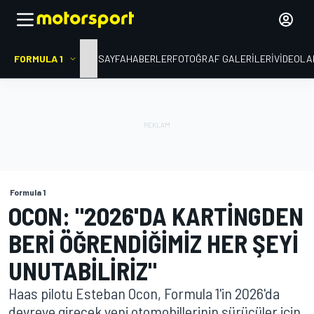
FORMULA 1
ANA SAYFA
HABERLER
FOTOĞRAF GALERILERI
VIDEOLA
Formula 1
OCON: "2026'DA KARTINGDEN
BERI ÖĞRENDIĞIMIZ HER ŞEYI
UNUTABILIRIZ"
Haas pilotu Esteban Ocon, Formula 1'in 2026'da
devreye girecek yeni otomobillerinin sürücüler için