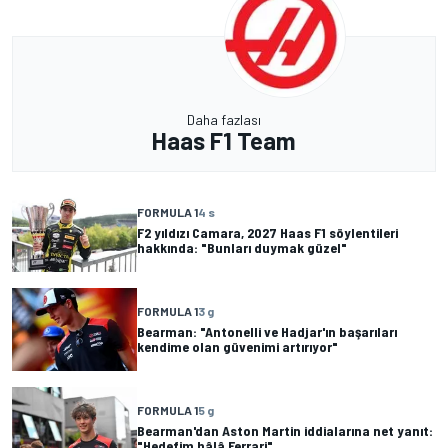
Daha fazlası
Haas F1 Team
FORMULA 1
4 s
F2 yıldızı Camara, 2027 Haas F1 söylentileri
hakkında: "Bunları duymak güzel"
FORMULA 1
3 g
Bearman: "Antonelli ve Hadjar'ın başarıları
kendime olan güvenimi artırıyor"
FORMULA 1
5 g
Bearman'dan Aston Martin iddialarına net yanıt:
"Hedefim hâlâ Ferrari"