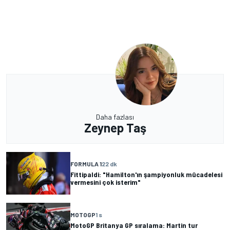
Daha fazlası
Zeynep Taş
FORMULA 1
22 dk
Fittipaldi: "Hamilton'ın şampiyonluk mücadelesi
vermesini çok isterim"
MOTOGP
1 s
MotoGP Britanya GP sıralama: Martin tur