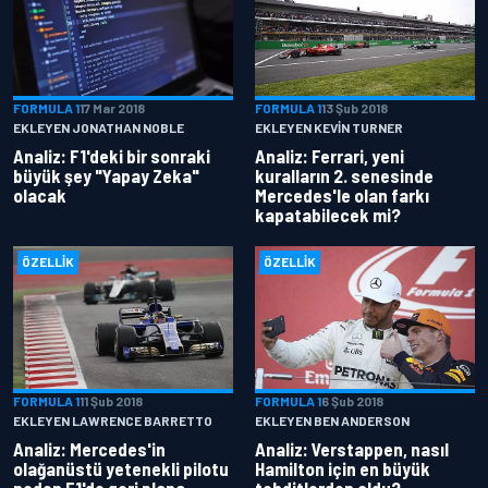
FORMULA 1
17 Mar 2018
FORMULA 1
13 Şub 2018
EKLEYEN JONATHAN NOBLE
EKLEYEN KEVIN TURNER
Analiz: F1'deki bir sonraki
Analiz: Ferrari, yeni
büyük şey "Yapay Zeka"
kuralların 2. senesinde
olacak
Mercedes'le olan farkı
kapatabilecek mi?
ÖZELLIK
ÖZELLIK
FORMULA 1
11 Şub 2018
FORMULA 1
6 Şub 2018
EKLEYEN LAWRENCE BARRETTO
EKLEYEN BEN ANDERSON
Analiz: Mercedes'in
Analiz: Verstappen, nasıl
olağanüstü yetenekli pilotu
Hamilton için en büyük
neden F1'de geri plana
tehditlerden oldu?