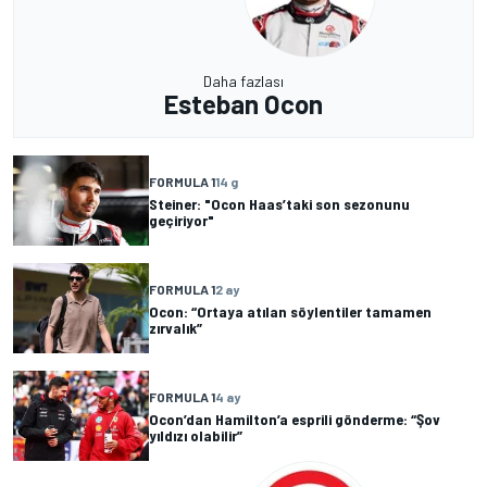
Daha fazlası
Esteban Ocon
FORMULA 1
14 g
Steiner: "Ocon Haas’taki son sezonunu
geçiriyor"
FORMULA 1
2 ay
Ocon: “Ortaya atılan söylentiler tamamen
zırvalık”
FORMULA 1
4 ay
Ocon’dan Hamilton’a esprili gönderme: “Şov
yıldızı olabilir”