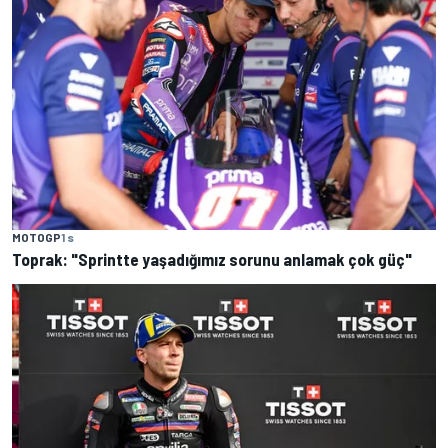
MOTOGP
1 s
Toprak: "Sprintte yaşadığımız sorunu anlamak çok güç"