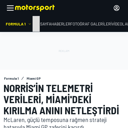
FORMULA 1
ANA SAYFA
HABERLER
FOTOĞRAF GALERILERI
VIDEOLA
Formula 1
Miami GP
NORRIS’IN TELEMETRI
VERILERI, MIAMI'DEKI
KIRILMA ANINI NETLEŞTIRDI
McLaren, güçlü temposuna rağmen strateji
hatasıyla Miami GP zaferini kaçırdı.