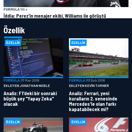
FORMULA 1
16 s
İddia: Perez’in menajer ekibi, Williams ile görüştü
Özellik
ÖZELLIK
ÖZELLIK
FORMULA 1
17 Mar 2018
FORMULA 1
13 Şub 2018
EKLEYEN JONATHAN NOBLE
EKLEYEN KEVIN TURNER
Analiz: F1'deki bir sonraki
Analiz: Ferrari, yeni
büyük şey "Yapay Zeka"
kuralların 2. senesinde
olacak
Mercedes'le olan farkı
kapatabilecek mi?
ÖZELLIK
ÖZELLIK