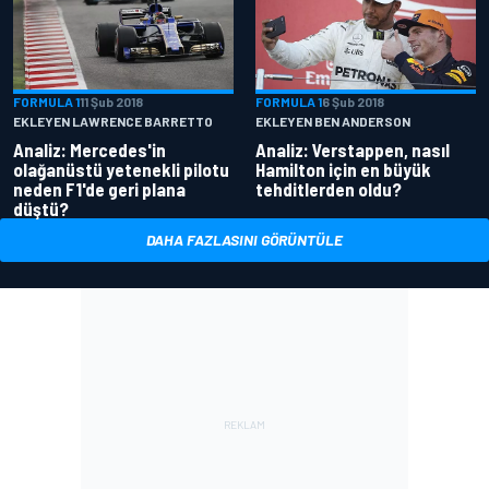
FORMULA 1
11 Şub 2018
FORMULA 1
6 Şub 2018
EKLEYEN LAWRENCE BARRETTO
EKLEYEN BEN ANDERSON
Analiz: Mercedes'in
Analiz: Verstappen, nasıl
olağanüstü yetenekli pilotu
Hamilton için en büyük
neden F1'de geri plana
tehditlerden oldu?
düştü?
DAHA FAZLASINI GÖRÜNTÜLE