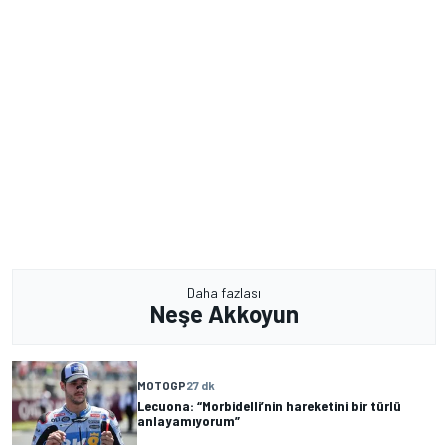
Daha fazlası
Neşe Akkoyun
MOTOGP
27 dk
Lecuona: “Morbidelli’nin hareketini bir türlü
anlayamıyorum”