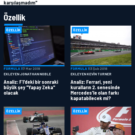
karşılaşmadım"
Özellik
ÖZELLIK
ÖZELLIK
FORMULA 1
17 Mar 2018
FORMULA 1
13 Şub 2018
EKLEYEN JONATHAN NOBLE
EKLEYEN KEVIN TURNER
Analiz: F1'deki bir sonraki
Analiz: Ferrari, yeni
büyük şey "Yapay Zeka"
kuralların 2. senesinde
olacak
Mercedes'le olan farkı
kapatabilecek mi?
ÖZELLIK
ÖZELLIK