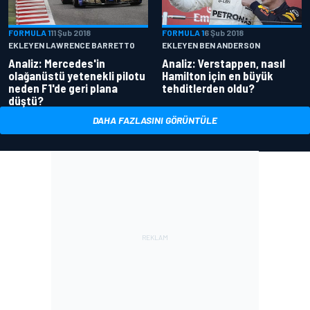
FORMULA 1
11 Şub 2018
FORMULA 1
6 Şub 2018
EKLEYEN LAWRENCE BARRETTO
EKLEYEN BEN ANDERSON
Analiz: Mercedes'in
Analiz: Verstappen, nasıl
olağanüstü yetenekli pilotu
Hamilton için en büyük
neden F1'de geri plana
tehditlerden oldu?
düştü?
DAHA FAZLASINI GÖRÜNTÜLE