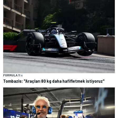
FORMULA 1
1 s
Tombazis: "Araçları 80 kg daha hafifletmek istiyoruz"