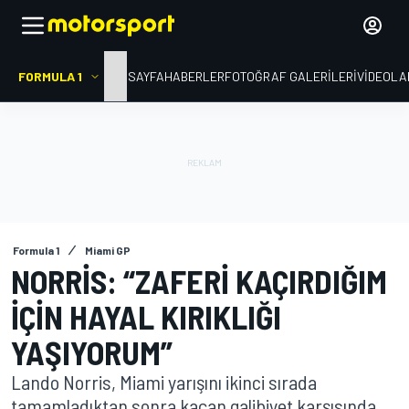
FORMULA 1
ANA SAYFA
HABERLER
FOTOĞRAF GALERILERI
VIDEOLA
Formula 1
Miami GP
NORRIS: “ZAFERI KAÇIRDIĞIM
IÇIN HAYAL KIRIKLIĞI
YAŞIYORUM”
Lando Norris, Miami yarışını ikinci sırada
tamamladıktan sonra kaçan galibiyet karşısında