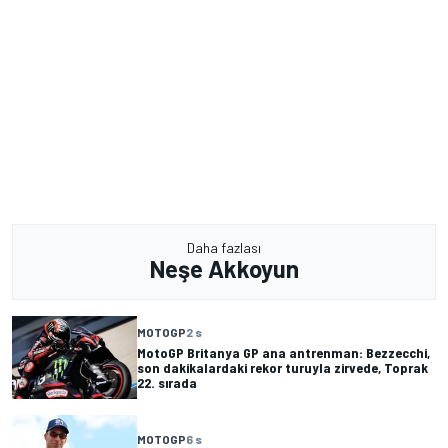
Daha fazlası
Neşe Akkoyun
MOTOGP
2 s
MotoGP Britanya GP ana antrenman: Bezzecchi,
son dakikalardaki rekor turuyla zirvede, Toprak
22. sırada
MOTOGP
6 s