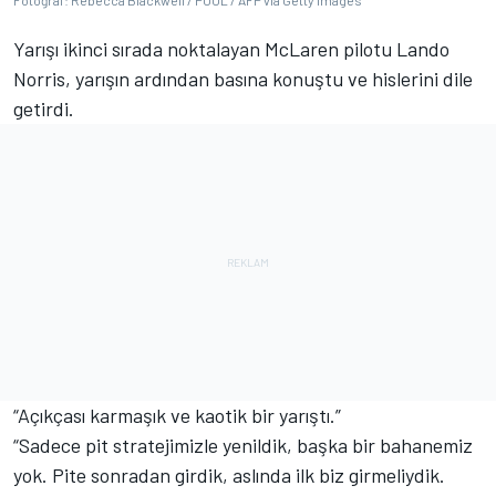
Fotoğraf: Rebecca Blackwell / POOL / AFP via Getty Images
Yarışı ikinci sırada noktalayan McLaren pilotu Lando
Norris, yarışın ardından basına konuştu ve hislerini dile
getirdi.
“Açıkçası karmaşık ve kaotik bir yarıştı.”
“Sadece pit stratejimizle yenildik, başka bir bahanemiz
yok. Pite sonradan girdik, aslında ilk biz girmeliydik.