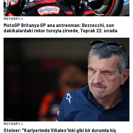
MOTOGP
2 s
MotoGP Britanya GP ana antrenman: Bezzecchi, son
dakikalardaki rekor turuyla zirvede, Toprak 22. sırada
MOTOGP
2 s
Steiner: "Kariyerimde Viñales'inki gibi bir durumla hiç