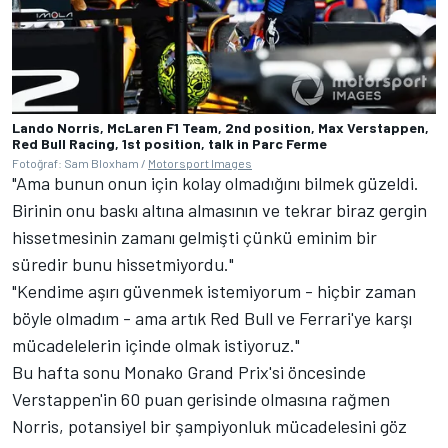
Lando Norris, McLaren F1 Team, 2nd position, Max Verstappen,
Red Bull Racing, 1st position, talk in Parc Ferme
Fotoğraf: Sam Bloxham /
Motorsport Images
"Ama bunun onun için kolay olmadığını bilmek güzeldi.
Birinin onu baskı altına almasının ve tekrar biraz gergin
hissetmesinin zamanı gelmişti çünkü eminim bir
süredir bunu hissetmiyordu."
"Kendime aşırı güvenmek istemiyorum - hiçbir zaman
böyle olmadım - ama artık Red Bull ve Ferrari'ye karşı
mücadelelerin içinde olmak istiyoruz."
Bu hafta sonu Monako Grand Prix'si öncesinde
Verstappen'in 60 puan gerisinde olmasına rağmen
Norris, potansiyel bir şampiyonluk mücadelesini göz