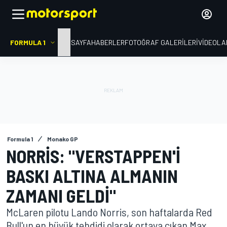
FORMULA 1
ANA SAYFA
HABERLER
FOTOĞRAF GALERILERI
VIDEOLA
Formula 1
Monako GP
NORRIS: "VERSTAPPEN'I
BASKI ALTINA ALMANIN
ZAMANI GELDI"
McLaren pilotu Lando Norris, son haftalarda Red
Bull'un en büyük tehdidi olarak ortaya çıkan Max