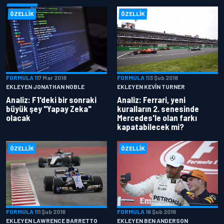
ÖZELLIK
ÖZELLIK
FORMULA 1
17 Mar 2018
FORMULA 1
13 Şub 2018
EKLEYEN JONATHAN NOBLE
EKLEYEN KEVIN TURNER
Analiz: F1'deki bir sonraki
Analiz: Ferrari, yeni
büyük şey "Yapay Zeka"
kuralların 2. senesinde
olacak
Mercedes'le olan farkı
kapatabilecek mi?
ÖZELLIK
ÖZELLIK
FORMULA 1
11 Şub 2018
FORMULA 1
6 Şub 2018
EKLEYEN LAWRENCE BARRETTO
EKLEYEN BEN ANDERSON