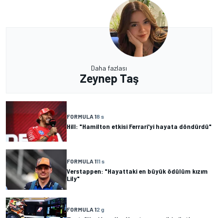
Daha fazlası
Zeynep Taş
FORMULA 1
8 s
Hill: "Hamilton etkisi Ferrari'yi hayata döndürdü"
FORMULA 1
11 s
Verstappen: "Hayattaki en büyük ödülüm kızım
Lily"
FORMULA 1
2 g