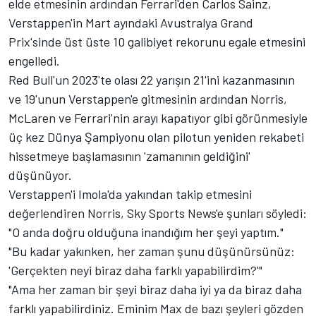
elde etmesinin ardından Ferrari'den Carlos Sainz,
Verstappen'in Mart ayındaki Avustralya Grand
Prix'sinde üst üste 10 galibiyet rekorunu egale etmesini
engelledi.
Red Bull'un 2023'te olası 22 yarışın 21'ini kazanmasının
ve 19'unun Verstappen'e gitmesinin ardından Norris,
McLaren ve Ferrari'nin arayı kapatıyor gibi görünmesiyle
üç kez Dünya Şampiyonu olan pilotun yeniden rekabeti
hissetmeye başlamasının 'zamanının geldiğini'
düşünüyor.
Verstappen'i Imola'da yakından takip etmesini
değerlendiren Norris, Sky Sports News'e şunları söyledi:
"O anda doğru olduğuna inandığım her şeyi yaptım."
"Bu kadar yakınken, her zaman şunu düşünürsünüz:
'Gerçekten neyi biraz daha farklı yapabilirdim?'"
"Ama her zaman bir şeyi biraz daha iyi ya da biraz daha
farklı yapabilirdiniz. Eminim Max de bazı şeyleri gözden