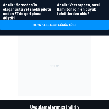
Analiz: Mercedes'in
Analiz: Verstappen, nasıl
olağanüstü yetenekli pilotu
Hamilton için en büyük
neden F1'de geri plana
tehditlerden oldu?
düştü?
DAHA FAZLASINI GÖRÜNTÜLE
Uygulamalarımızı indirin