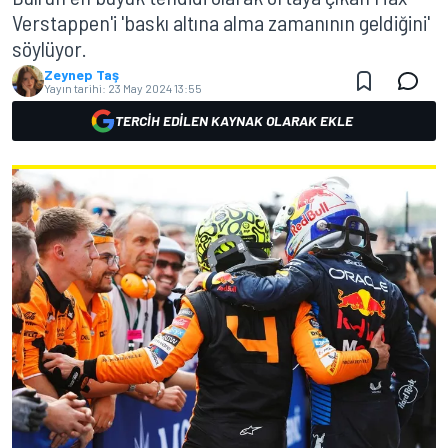
Verstappen'i 'baskı altına alma zamanının geldiğini'
söylüyor.
Zeynep Taş
Yayın tarihi:
23 May 2024 13:55
TERCIH EDILEN KAYNAK OLARAK EKLE