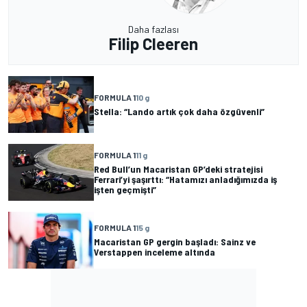
Daha fazlası
Filip Cleeren
FORMULA 1
10 g
Stella: “Lando artık çok daha özgüvenli”
FORMULA 1
11 g
Red Bull’un Macaristan GP’deki stratejisi
Ferrari’yi şaşırttı: “Hatamızı anladığımızda iş
işten geçmişti”
FORMULA 1
15 g
Macaristan GP gergin başladı: Sainz ve
Verstappen inceleme altında