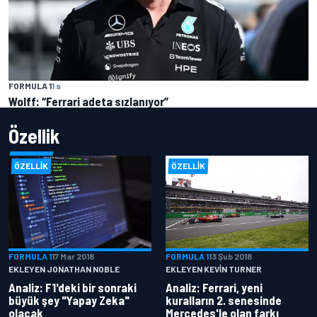
FORMULA 1
1 s
Wolff: “Ferrari adeta sızlanıyor”
Özellik
ÖZELLIK
ÖZELLIK
FORMULA 1
17 Mar 2018
FORMULA 1
13 Şub 2018
EKLEYEN JONATHAN NOBLE
EKLEYEN KEVIN TURNER
Analiz: F1'deki bir sonraki
Analiz: Ferrari, yeni
büyük şey "Yapay Zeka"
kuralların 2. senesinde
olacak
Mercedes'le olan farkı