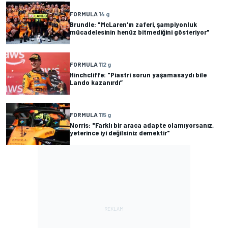
FORMULA 1
4 g
Brundle: "McLaren'ın zaferi, şampiyonluk
mücadelesinin henüz bitmediğini gösteriyor"
FORMULA 1
12 g
Hinchcliffe: "Piastri sorun yaşamasaydı bile
Lando kazanırdı”
FORMULA 1
15 g
Norris: "Farklı bir araca adapte olamıyorsanız,
yeterince iyi değilsiniz demektir"