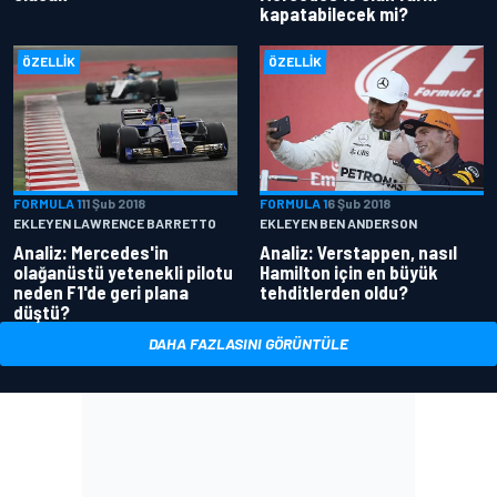
kapatabilecek mi?
ÖZELLIK
ÖZELLIK
FORMULA 1
11 Şub 2018
FORMULA 1
6 Şub 2018
EKLEYEN LAWRENCE BARRETTO
EKLEYEN BEN ANDERSON
Analiz: Mercedes'in
Analiz: Verstappen, nasıl
olağanüstü yetenekli pilotu
Hamilton için en büyük
neden F1'de geri plana
tehditlerden oldu?
düştü?
DAHA FAZLASINI GÖRÜNTÜLE