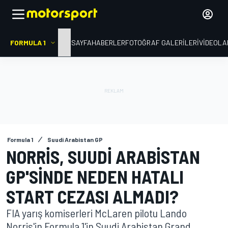
FORMULA 1
ANA SAYFA
HABERLER
FOTOĞRAF GALERILERI
VIDEOLA
Formula 1
Suudi Arabistan GP
NORRIS, SUUDI ARABISTAN
GP'SINDE NEDEN HATALI
START CEZASI ALMADI?
FIA yarış komiserleri McLaren pilotu Lando
Norris'in Formula 1'in Suudi Arabistan Grand