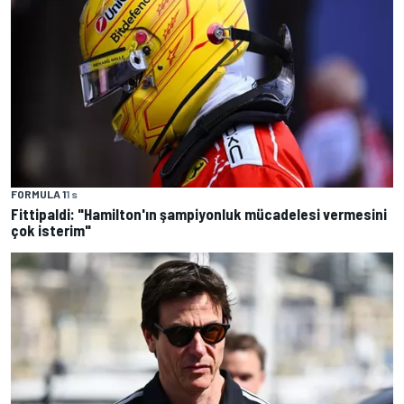
FORMULA 1
1 s
Fittipaldi: "Hamilton'ın şampiyonluk mücadelesi vermesini
çok isterim"