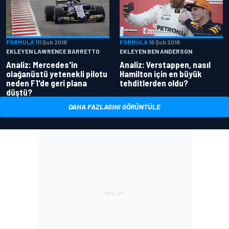
FORMULA 1
11 Şub 2018
FORMULA 1
6 Şub 2018
EKLEYEN LAWRENCE BARRETTO
EKLEYEN BEN ANDERSON
Analiz: Mercedes'in
Analiz: Verstappen, nasıl
olağanüstü yetenekli pilotu
Hamilton için en büyük
neden F1'de geri plana
tehditlerden oldu?
düştü?
DAHA FAZLASINI GÖRÜNTÜLE