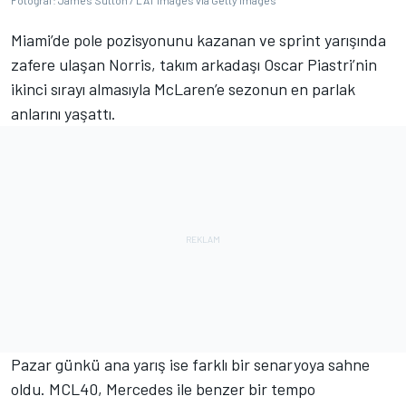
Fotoğraf: James Sutton / LAT Images via Getty Images
Miami’de pole pozisyonunu kazanan ve sprint yarışında
zafere ulaşan Norris, takım arkadaşı Oscar Piastri’nin
ikinci sırayı almasıyla McLaren’e sezonun en parlak
anlarını yaşattı.
Pazar günkü ana yarış ise farklı bir senaryoya sahne
oldu. MCL40, Mercedes ile benzer bir tempo