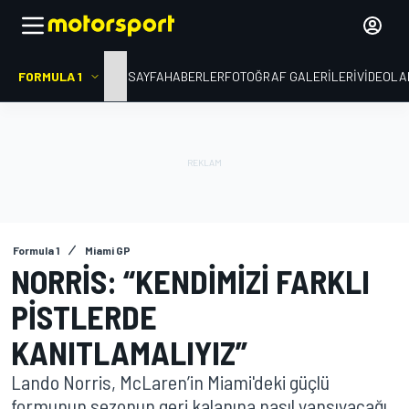
FORMULA 1
ANA SAYFA
HABERLER
FOTOĞRAF GALERILERI
VIDEOLA
Formula 1
Miami GP
NORRIS: “KENDIMIZI FARKLI
PISTLERDE
KANITLAMALIYIZ”
Lando Norris, McLaren’in Miami'deki güçlü
formunun sezonun geri kalanına nasıl yansıyacağı