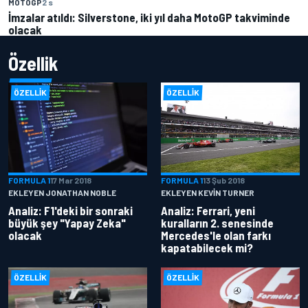
MOTOGP
2 s
İmzalar atıldı: Silverstone, iki yıl daha MotoGP takviminde
olacak
Özellik
ÖZELLIK
ÖZELLIK
FORMULA 1
17 Mar 2018
FORMULA 1
13 Şub 2018
EKLEYEN JONATHAN NOBLE
EKLEYEN KEVIN TURNER
Analiz: F1'deki bir sonraki
Analiz: Ferrari, yeni
büyük şey "Yapay Zeka"
kuralların 2. senesinde
olacak
Mercedes'le olan farkı
kapatabilecek mi?
ÖZELLIK
ÖZELLIK