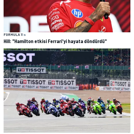
FORMULA 1
1 s
Hill: "Hamilton etkisi Ferrari'yi hayata döndürdü"