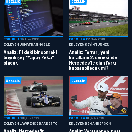
ÖZELLIK
ÖZELLIK
FORMULA 1
17 Mar 2018
FORMULA 1
13 Şub 2018
EKLEYEN JONATHAN NOBLE
EKLEYEN KEVIN TURNER
Analiz: F1'deki bir sonraki
Analiz: Ferrari, yeni
büyük şey "Yapay Zeka"
kuralların 2. senesinde
olacak
Mercedes'le olan farkı
kapatabilecek mi?
ÖZELLIK
ÖZELLIK
FORMULA 1
11 Şub 2018
FORMULA 1
6 Şub 2018
EKLEYEN LAWRENCE BARRETTO
EKLEYEN BEN ANDERSON
Analiz: Mercedes'in
Analiz: Verstappen, nasıl