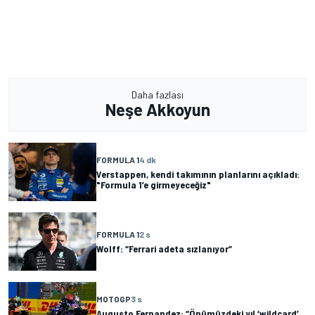
Daha fazlası
Neşe Akkoyun
FORMULA 1
4 dk
Verstappen, kendi takımının planlarını açıkladı:
"Formula 1’e girmeyeceğiz"
FORMULA 1
2 s
Wolff: “Ferrari adeta sızlanıyor”
MOTOGP
3 s
Augusto Fernandez: “Önümüzdeki yıl ‘wildcard’