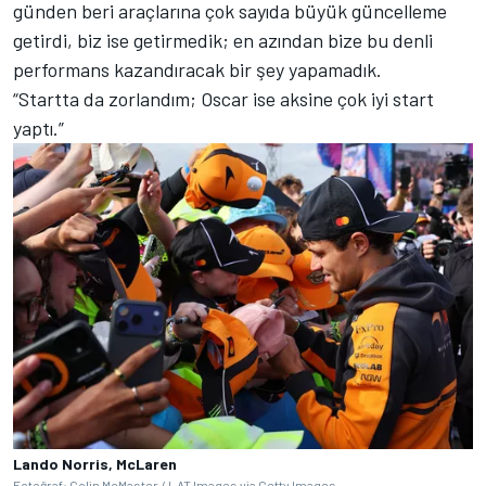
günden beri araçlarına çok sayıda büyük güncelleme
getirdi, biz ise getirmedik; en azından bize bu denli
performans kazandıracak bir şey yapamadık.
“Startta da zorlandım; Oscar ise aksine çok iyi start
yaptı.”
Lando Norris, McLaren
Fotoğraf: Colin McMaster / LAT Images via Getty Images