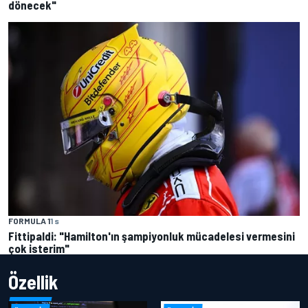
dönecek"
FORMULA 1
1 s
Fittipaldi: "Hamilton'ın şampiyonluk mücadelesi vermesini
çok isterim"
Özellik