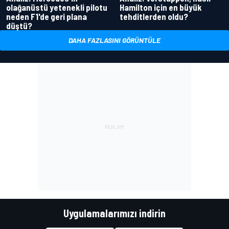
olağanüstü yetenekli pilotu
Hamilton için en büyük
neden F1'de geri plana
tehditlerden oldu?
düştü?
DAHA FAZLASINI GÖRÜNTÜLE
Uygulamalarımızı indirin