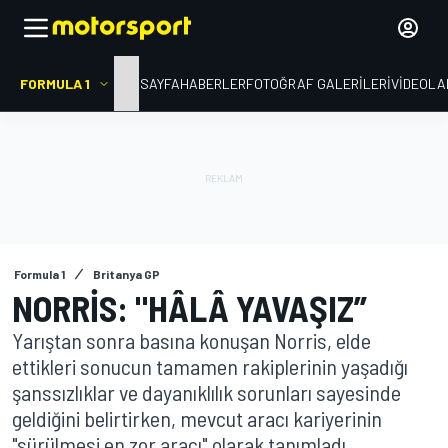
FORMULA 1
ANA SAYFA
HABERLER
FOTOĞRAF GALERILERI
VIDEOLA
Formula 1
Britanya GP
NORRIS: "HÂLÂ YAVAŞIZ”
Yarıştan sonra basına konuşan Norris, elde
ettikleri sonucun tamamen rakiplerinin yaşadığı
şanssızlıklar ve dayanıklılık sorunları sayesinde
geldiğini belirtirken, mevcut aracı kariyerinin
"sürülmesi en zor aracı" olarak tanımladı.