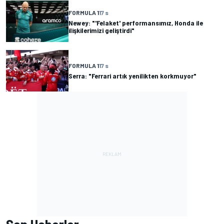
FORMULA 1
17 s
Newey: "'Felaket' performansımız, Honda ile
ilişkilerimizi geliştirdi"
FORMULA 1
17 s
Serra: "Ferrari artık yenilikten korkmuyor"