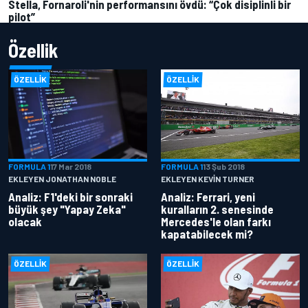
Stella, Fornaroli'nin performansını övdü: “Çok disiplinli bir
pilot”
Özellik
ÖZELLIK
ÖZELLIK
FORMULA 1
17 Mar 2018
FORMULA 1
13 Şub 2018
EKLEYEN JONATHAN NOBLE
EKLEYEN KEVIN TURNER
Analiz: F1'deki bir sonraki
Analiz: Ferrari, yeni
büyük şey "Yapay Zeka"
kuralların 2. senesinde
olacak
Mercedes'le olan farkı
kapatabilecek mi?
ÖZELLIK
ÖZELLIK