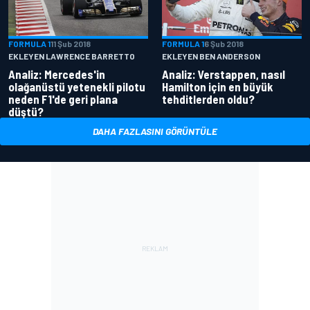
FORMULA 1
11 Şub 2018
FORMULA 1
6 Şub 2018
EKLEYEN LAWRENCE BARRETTO
EKLEYEN BEN ANDERSON
Analiz: Mercedes'in
Analiz: Verstappen, nasıl
olağanüstü yetenekli pilotu
Hamilton için en büyük
neden F1'de geri plana
tehditlerden oldu?
düştü?
DAHA FAZLASINI GÖRÜNTÜLE