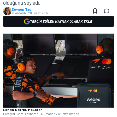
olduğunu söyledi.
Zeynep Taş
Yayın tarihi:
20 Haz 2026 12:55
TERCIH EDILEN KAYNAK OLARAK EKLE
Lando Norris, McLaren
Fotoğraf: Sam Bloxham / LAT Images via Getty Images