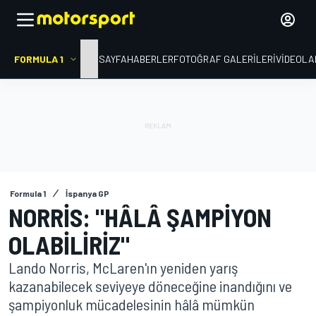
FORMULA 1
ANA SAYFA
HABERLER
FOTOĞRAF GALERILERI
VIDEOLA
Formula 1
İspanya GP
NORRIS: "HÂLÂ ŞAMPIYON
OLABILIRIZ"
Lando Norris, McLaren'ın yeniden yarış
kazanabilecek seviyeye döneceğine inandığını ve
şampiyonluk mücadelesinin hâlâ mümkün