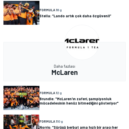
FORMULA 1
8 g
Stella: “Lando artık çok daha özgüvenli”
Daha fazlası
McLaren
FORMULA 1
2 g
Brundle: "McLaren'ın zaferi, şampiyonluk
mücadelesinin henüz bitmediğini gösteriyor"
FORMULA 1
10 g
Norris: “Sürüşü berbat ama hızlı bir aracı her