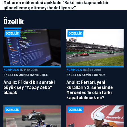
McLaren mühendisi açıkladı: "Bakü için kapsamlı bir
güncelleme getirmeyi hedefliyoruz"
Özellik
ÖZELLIK
ÖZELLIK
FORMULA 1
17 Mar 2018
FORMULA 1
13 Şub 2018
EKLEYEN JONATHAN NOBLE
EKLEYEN KEVIN TURNER
Analiz: F1'deki bir sonraki
Analiz: Ferrari, yeni
büyük şey "Yapay Zeka"
kuralların 2. senesinde
olacak
Mercedes'le olan farkı
kapatabilecek mi?
ÖZELLIK
ÖZELLIK