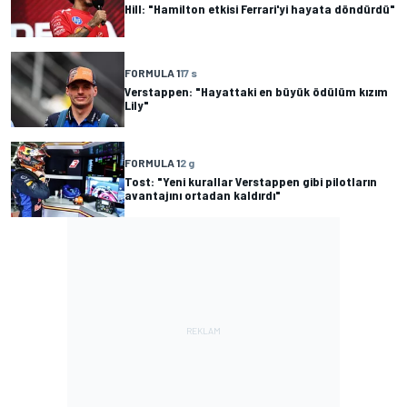
Hill: "Hamilton etkisi Ferrari'yi hayata döndürdü"
FORMULA 1
17 s
Verstappen: "Hayattaki en büyük ödülüm kızım
Lily"
FORMULA 1
2 g
Tost: "Yeni kurallar Verstappen gibi pilotların
avantajını ortadan kaldırdı"