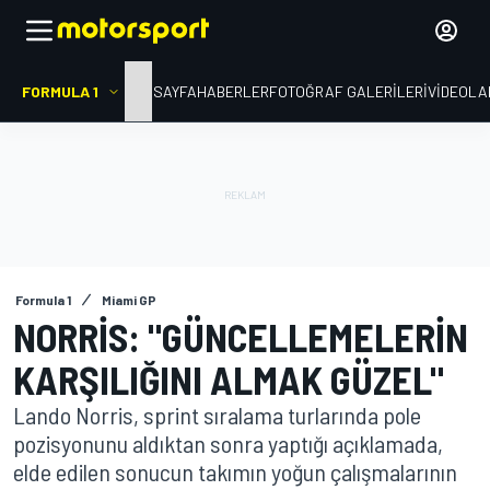
FORMULA 1
ANA SAYFA
HABERLER
FOTOĞRAF GALERILERI
VIDEOLA
Formula 1
Miami GP
NORRIS: "GÜNCELLEMELERIN
KARŞILIĞINI ALMAK GÜZEL"
Lando Norris, sprint sıralama turlarında pole
pozisyonunu aldıktan sonra yaptığı açıklamada,
elde edilen sonucun takımın yoğun çalışmalarının