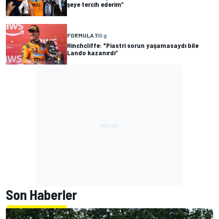
şeye tercih ederim”
FORMULA 1
10 g
Hinchcliffe: "Piastri sorun yaşamasaydı bile
Lando kazanırdı”
Son Haberler