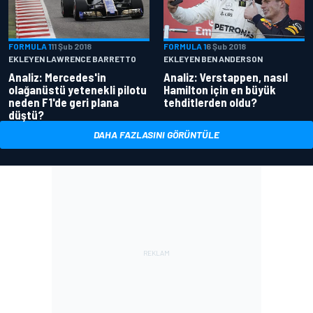
FORMULA 1
11 Şub 2018
FORMULA 1
6 Şub 2018
EKLEYEN LAWRENCE BARRETTO
EKLEYEN BEN ANDERSON
Analiz: Mercedes'in
Analiz: Verstappen, nasıl
olağanüstü yetenekli pilotu
Hamilton için en büyük
neden F1'de geri plana
tehditlerden oldu?
düştü?
DAHA FAZLASINI GÖRÜNTÜLE