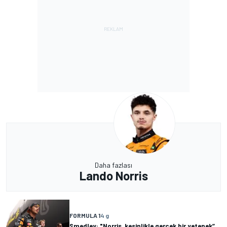
Daha fazlası
Lando Norris
FORMULA 1
4 g
Smedley: "Norris, kesinlikle gerçek bir yetenek”