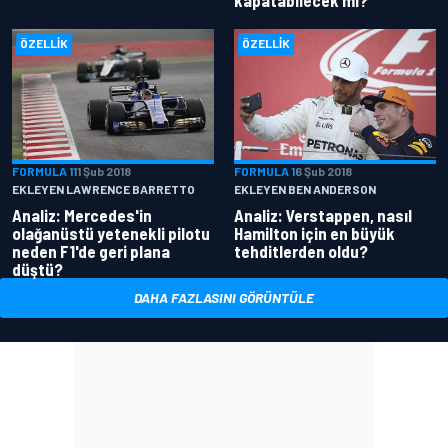
ÖZELLIK
ÖZELLIK
FORMULA 1
11 Şub 2018
FORMULA 1
6 Şub 2018
EKLEYEN LAWRENCE BARRETTO
EKLEYEN BEN ANDERSON
Analiz: Mercedes'in
Analiz: Verstappen, nasıl
olağanüstü yetenekli pilotu
Hamilton için en büyük
neden F1'de geri plana
tehditlerden oldu?
düştü?
DAHA FAZLASINI GÖRÜNTÜLE