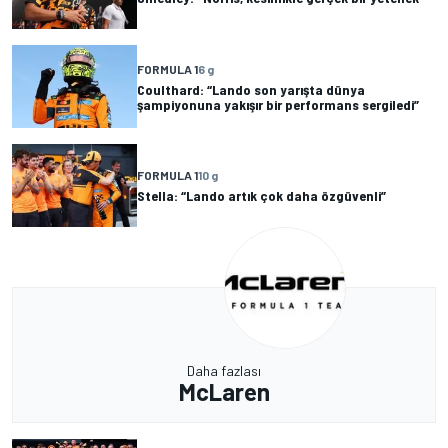
FORMULA 1
6 g
Coulthard: “Lando son yarışta dünya
şampiyonuna yakışır bir performans sergiledi”
FORMULA 1
10 g
Stella: “Lando artık çok daha özgüvenli”
Daha fazlası
McLaren