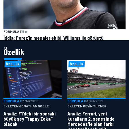
FORMULA 1
15 s
İddia: Perez’in menajer ekibi, Williams ile görüştü
Özellik
ÖZELLIK
ÖZELLIK
FORMULA 1
17 Mar 2018
FORMULA 1
13 Şub 2018
EKLEYEN JONATHAN NOBLE
EKLEYEN KEVIN TURNER
Analiz: F1'deki bir sonraki
Analiz: Ferrari, yeni
büyük şey "Yapay Zeka"
kuralların 2. senesinde
olacak
Mercedes'le olan farkı
kapatabilecek mi?