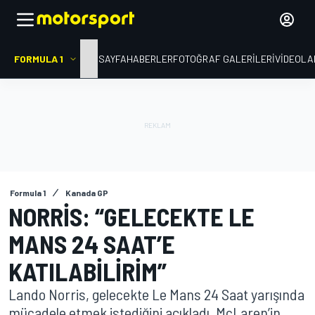
FORMULA 1
ANA SAYFA
HABERLER
FOTOĞRAF GALERILERI
VIDEOLA
Formula 1
Kanada GP
NORRIS: “GELECEKTE LE
MANS 24 SAAT’E
KATILABILIRIM”
Lando Norris, gelecekte Le Mans 24 Saat yarışında
mücadele etmek istediğini açıkladı. McLaren’in