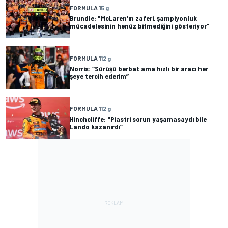
FORMULA 1
5 g
Brundle: "McLaren'ın zaferi, şampiyonluk
mücadelesinin henüz bitmediğini gösteriyor"
FORMULA 1
12 g
Norris: “Sürüşü berbat ama hızlı bir aracı her
şeye tercih ederim”
FORMULA 1
12 g
Hinchcliffe: "Piastri sorun yaşamasaydı bile
Lando kazanırdı”