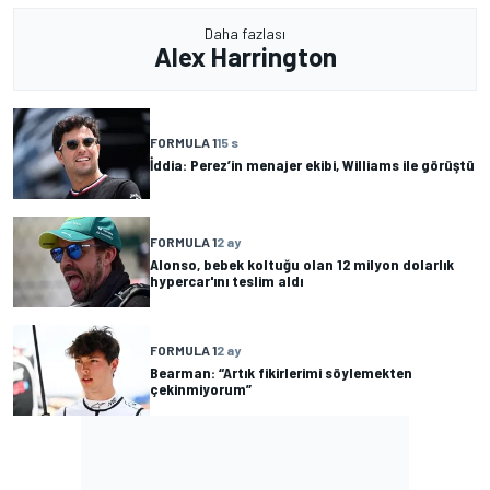
Daha fazlası
Alex Harrington
FORMULA 1
15 s
İddia: Perez’in menajer ekibi, Williams ile görüştü
FORMULA 1
2 ay
Alonso, bebek koltuğu olan 12 milyon dolarlık
hypercar'ını teslim aldı
FORMULA 1
2 ay
Bearman: “Artık fikirlerimi söylemekten
çekinmiyorum”