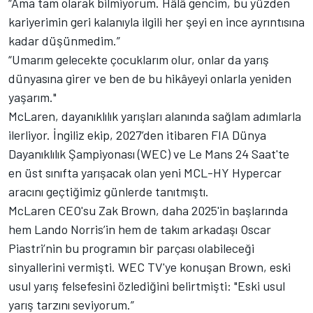
“Ama tam olarak bilmiyorum. Hâlâ gencim, bu yüzden
kariyerimin geri kalanıyla ilgili her şeyi en ince ayrıntısına
kadar düşünmedim.”
“Umarım gelecekte çocuklarım olur, onlar da yarış
dünyasına girer ve ben de bu hikâyeyi onlarla yeniden
yaşarım."
McLaren, dayanıklılık yarışları alanında sağlam adımlarla
ilerliyor. İngiliz ekip, 2027’den itibaren FIA Dünya
Dayanıklılık Şampiyonası (WEC) ve Le Mans 24 Saat'te
en üst sınıfta yarışacak olan yeni MCL-HY Hypercar
aracını geçtiğimiz günlerde tanıtmıştı.
McLaren CEO'su Zak Brown, daha 2025'in başlarında
hem
Lando Norris
’in hem de takım arkadaşı
Oscar
Piastri
’nin bu programın bir parçası olabileceği
sinyallerini vermişti. WEC TV'ye konuşan Brown, eski
usul yarış felsefesini özlediğini belirtmişti: "Eski usul
yarış tarzını seviyorum.”