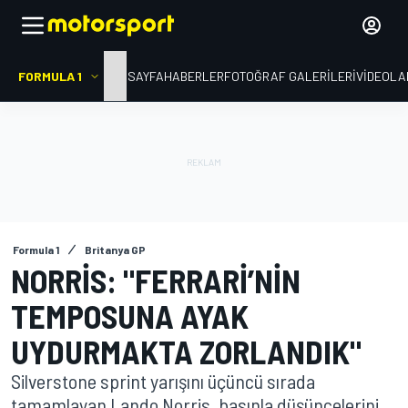
FORMULA 1
ANA SAYFA
HABERLER
FOTOĞRAF GALERILERI
VIDEOLA
Formula 1
Britanya GP
NORRIS: "FERRARI’NIN
TEMPOSUNA AYAK
UYDURMAKTA ZORLANDIK"
Silverstone sprint yarışını üçüncü sırada
tamamlayan Lando Norris, basınla düşüncelerini