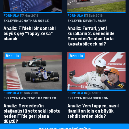
FORMULA 1
17 Mar 2018
FORMULA 1
13 Şub 2018
EKLEYEN JONATHAN NOBLE
EKLEYEN KEVIN TURNER
Analiz: F1'deki bir sonraki
Analiz: Ferrari, yeni
büyük şey "Yapay Zeka"
kuralların 2. senesinde
olacak
Mercedes'le olan farkı
kapatabilecek mi?
ÖZELLIK
ÖZELLIK
FORMULA 1
11 Şub 2018
FORMULA 1
6 Şub 2018
EKLEYEN LAWRENCE BARRETTO
EKLEYEN BEN ANDERSON
Analiz: Mercedes'in
Analiz: Verstappen, nasıl
olağanüstü yetenekli pilotu
Hamilton için en büyük
neden F1'de geri plana
tehditlerden oldu?
düştü?