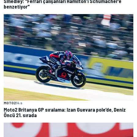
Smedley: "Ferrari çalışanları Hamilton'ı Schumacher'e
benzetiyor"
MOTO2
14 s
Moto2 Britanya GP sıralama: Izan Guevara pole’de, Deniz
Öncü 21. sırada