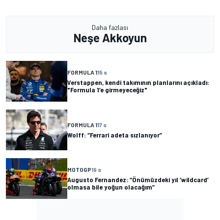
Daha fazlası
Neşe Akkoyun
FORMULA 1
15 s
Verstappen, kendi takımının planlarını açıkladı:
"Formula 1’e girmeyeceğiz"
FORMULA 1
17 s
Wolff: “Ferrari adeta sızlanıyor”
MOTOGP
19 s
Augusto Fernandez: “Önümüzdeki yıl ‘wildcard’
olmasa bile yoğun olacağım”