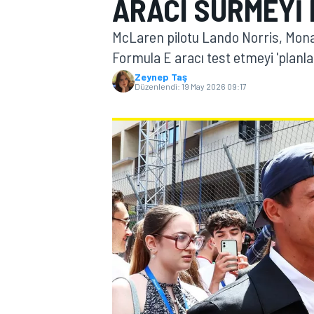
ARACI SÜRMEYI
MOTOGP
McLaren pilotu Lando Norris, Mona
Formula E aracı test etmeyi 'planlad
Zeynep Taş
Düzenlendi:
19 May 2026 09:17
WORLD SUPERBIKE