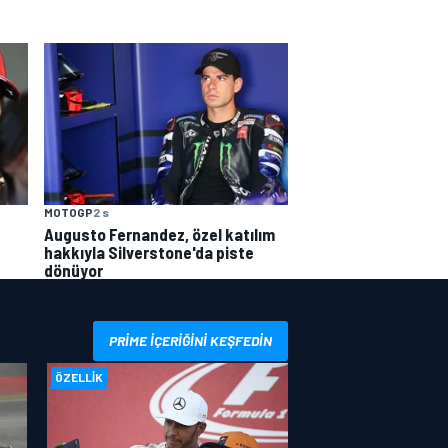
MOTOGP
2 s
Augusto Fernandez, özel katılım
hakkıyla Silverstone'da piste
dönüyor
PRIME IÇERIĞINI KEŞFEDIN
ÖZELLIK