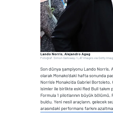
WRC
Lando Norris, Alejandro Agag
Fotoğraf: Simon Galloway / LAT Images via Getty Ima
Son dünya şampiyonu Lando Norris, A
olarak Monako'daki hafta sonunda padok
Norris'e Monako'da Gabriel Bortoleto,
isimler ile birlikte eski Red Bull takım
Formula 1 pilotlarının büyük bölümü, 
buldu. Yeni nesil araçların, gelecek se
arasındaki performans farkını azaltmas