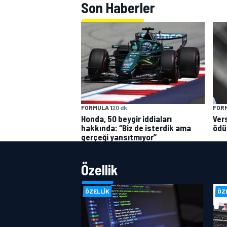
Son Haberler
FORMULA 1
20 dk
FORM
Honda, 50 beygir iddiaları
Ver
hakkında: “Biz de isterdik ama
ödü
gerçeği yansıtmıyor”
Özellik
ÖZELLIK
ÖZ