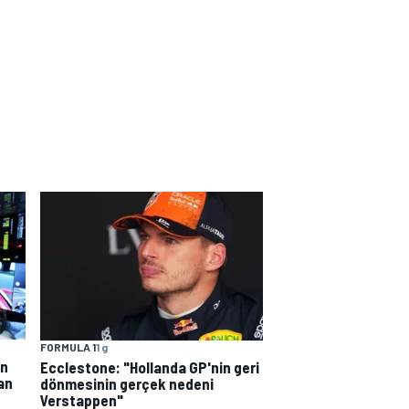
FORMULA 1
1 g
en
Ecclestone: "Hollanda GP'nin geri
dan
dönmesinin gerçek nedeni
Verstappen"