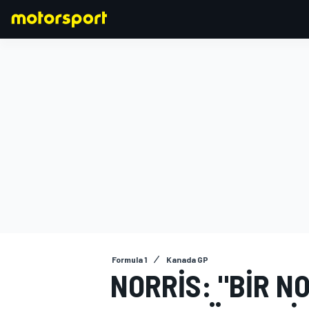
FORMULA 1
Formula 1
Kanada GP
NORRIS: "BIR N