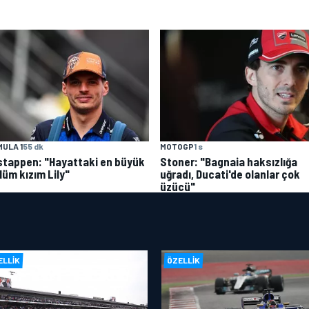
ULA 1
55 dk
MOTOGP
1 s
stappen: "Hayattaki en büyük
Stoner: "Bagnaia haksızlığa
lüm kızım Lily"
uğradı, Ducati'de olanlar çok
üzücü"
ELLIK
ÖZELLIK