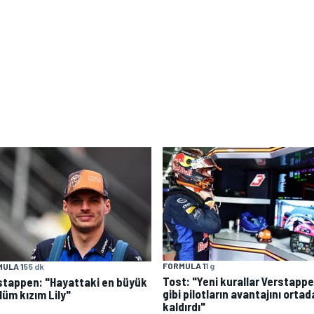
FORMULA 1
1 g
ULA 1
55 dk
Tost: "Yeni kurallar Verstapp
stappen: "Hayattaki en büyük
gibi pilotların avantajını orta
lüm kızım Lily"
kaldırdı"