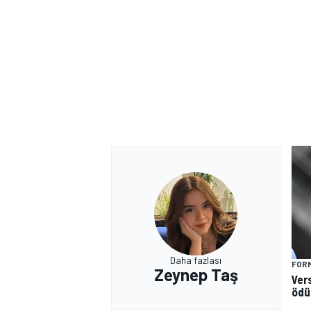
Daha fazlası
FORM
Zeynep Taş
Ver
ödü