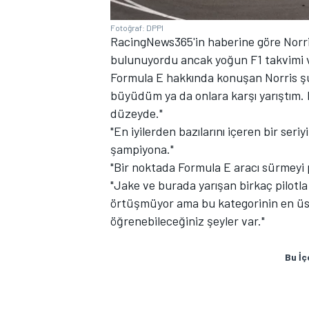
Fotoğraf: DPPI
RacingNews365'in haberine göre Norris
bulunuyordu ancak yoğun F1 takvimi v
Formula E hakkında konuşan Norris şu i
büyüdüm ya da onlara karşı yarıştım. 
düzeyde."
"En iyilerden bazılarını içeren bir seriy
şampiyona."
"Bir noktada Formula E aracı sürmeyi 
"Jake ve burada yarışan birkaç pilotla
örtüşmüyor ama bu kategorinin en ü
öğrenebileceğiniz şeyler var."
Bu İç