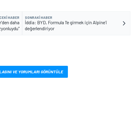
CEKI HABER
SONRAKI HABER
r'den daha
İddia: BYD, Formula 1’e girmek için Alpine’i
zyonluydu"
değerlendiriyor
LASINI VE YORUMLARI GÖRÜNTÜLE