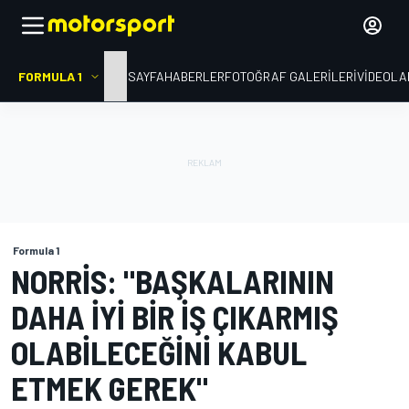
FORMULA 1
ANA SAYFA
HABERLER
FOTOĞRAF GALERILERI
VIDEOLA
Formula 1
NORRIS: "BAŞKALARININ
DAHA IYI BIR IŞ ÇIKARMIŞ
OLABILECEĞINI KABUL
ETMEK GEREK"