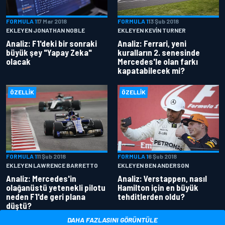
FORMULA 1
17 Mar 2018
FORMULA 1
13 Şub 2018
EKLEYEN JONATHAN NOBLE
EKLEYEN KEVIN TURNER
Analiz: F1'deki bir sonraki
Analiz: Ferrari, yeni
büyük şey "Yapay Zeka"
kuralların 2. senesinde
olacak
Mercedes'le olan farkı
kapatabilecek mi?
ÖZELLIK
ÖZELLIK
FORMULA 1
11 Şub 2018
FORMULA 1
6 Şub 2018
EKLEYEN LAWRENCE BARRETTO
EKLEYEN BEN ANDERSON
Analiz: Mercedes'in
Analiz: Verstappen, nasıl
olağanüstü yetenekli pilotu
Hamilton için en büyük
neden F1'de geri plana
tehditlerden oldu?
düştü?
DAHA FAZLASINI GÖRÜNTÜLE