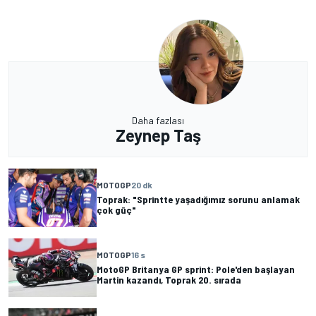
Daha fazlası
Zeynep Taş
MOTOGP
20 dk
Toprak: "Sprintte yaşadığımız sorunu anlamak
çok güç"
MOTOGP
16 s
MotoGP Britanya GP sprint: Pole'den başlayan
Martin kazandı, Toprak 20. sırada