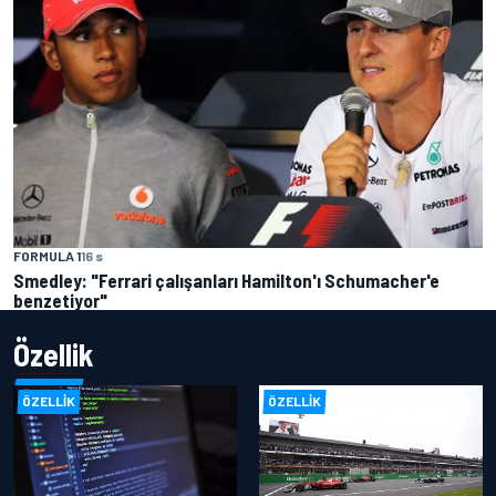
FORMULA 1
16 s
Smedley: "Ferrari çalışanları Hamilton'ı Schumacher'e
benzetiyor"
Özellik
ÖZELLIK
ÖZELLIK