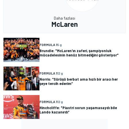
Daha fazlası
McLaren
FORMULA 1
5 g
Brundle: "McLaren'ın zaferi, şampiyonluk
mücadelesinin henüz bitmediğini gösteriyor"
FORMULA 1
12 g
Norris: “Sürüşü berbat ama hızlı bir aracı her
şeye tercih ederim”
FORMULA 1
12 g
Hinchcliffe: "Piastri sorun yaşamasaydı bile
Lando kazanırdı”