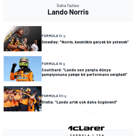
Daha fazlası
Lando Norris
FORMULA 1
4 g
Smedley: "Norris, kesinlikle gerçek bir yetenek”
FORMULA 1
6 g
Coulthard: “Lando son yarışta dünya
şampiyonuna yakışır bir performans sergiledi”
FORMULA 1
10 g
Stella: “Lando artık çok daha özgüvenli”