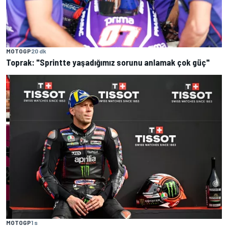
MOTOGP
20 dk
Toprak: "Sprintte yaşadığımız sorunu anlamak çok güç"
MOTOGP
1 s