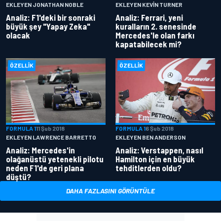
EKLEYEN JONATHAN NOBLE
EKLEYEN KEVIN TURNER
Analiz: F1'deki bir sonraki
Analiz: Ferrari, yeni
büyük şey "Yapay Zeka"
kuralların 2. senesinde
olacak
Mercedes'le olan farkı
kapatabilecek mi?
ÖZELLIK
ÖZELLIK
FORMULA 1
11 Şub 2018
FORMULA 1
6 Şub 2018
EKLEYEN LAWRENCE BARRETTO
EKLEYEN BEN ANDERSON
Analiz: Mercedes'in
Analiz: Verstappen, nasıl
olağanüstü yetenekli pilotu
Hamilton için en büyük
neden F1'de geri plana
tehditlerden oldu?
düştü?
DAHA FAZLASINI GÖRÜNTÜLE