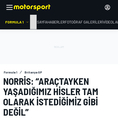
FORMULA 1
ANA SAYFA
HABERLER
FOTOĞRAF GALERILERI
VIDEOLA
Formula 1
Britanya GP
NORRIS: “ARAÇTAYKEN
YAŞADIĞIMIZ HISLER TAM
OLARAK ISTEDIĞIMIZ GIBI
DEĞIL”