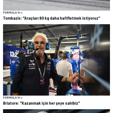
FORMULA 1
6 s
Tombazis: "Araçları 80 kg daha hafifletmek istiyoruz"
FORMULA 1
6 s
Briatore: "Kazanmak için her şeye sahibiz"