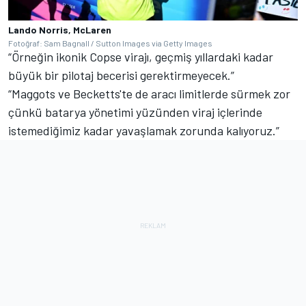
Lando Norris, McLaren
Fotoğraf: Sam Bagnall / Sutton Images via Getty Images
“Örneğin ikonik Copse virajı, geçmiş yıllardaki kadar
büyük bir pilotaj becerisi gerektirmeyecek.”
“Maggots ve Becketts'te de aracı limitlerde sürmek zor
çünkü batarya yönetimi yüzünden viraj içlerinde
istemediğimiz kadar yavaşlamak zorunda kalıyoruz.”