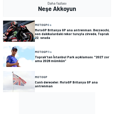
Daha fazlası
Neşe Akkoyun
MOTOGP
6 s
MotoGP Britanya GP ana antrenman: Bezzecchi,
son dakikalardaki rekor turuyla zirvede, Toprak
22. sırada
MOTOGP
11 s
Toprak’tan İstanbul Park açıklaması: "2027 zor
ama 2028 mümkün”
MOTOGP
Canlı dereceler: MotoGP Britanya GP ana
antrenman