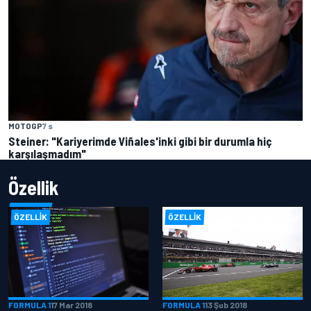
MOTOGP
7 s
Steiner: "Kariyerimde Viñales'inki gibi bir durumla hiç
karşılaşmadım"
Özellik
ÖZELLIK
ÖZELLIK
FORMULA 1
17 Mar 2018
FORMULA 1
13 Şub 2018