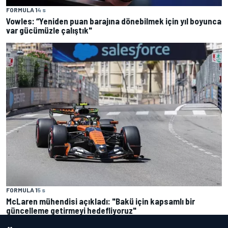
FORMULA 1
4 s
Vowles: “Yeniden puan barajına dönebilmek için yıl boyunca
var gücümüzle çalıştık"
FORMULA 1
5 s
McLaren mühendisi açıkladı: "Bakü için kapsamlı bir
güncelleme getirmeyi hedefliyoruz"