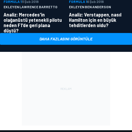
FORMULA 1
11 Şub 2018
FORMULA 1
6 Şub 2018
EKLEYEN LAWRENCE BARRETTO
EKLEYEN BEN ANDERSON
Analiz: Mercedes'in
Analiz: Verstappen, nasıl
olağanüstü yetenekli pilotu
Hamilton için en büyük
neden F1'de geri plana
tehditlerden oldu?
düştü?
DAHA FAZLASINI GÖRÜNTÜLE