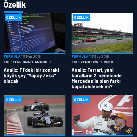
Özellik
ÖZELLIK
ÖZELLIK
FORMULA 1
17 Mar 2018
FORMULA 1
13 Şub 2018
EKLEYEN JONATHAN NOBLE
EKLEYEN KEVIN TURNER
Analiz: F1'deki bir sonraki
Analiz: Ferrari, yeni
büyük şey "Yapay Zeka"
kuralların 2. senesinde
olacak
Mercedes'le olan farkı
kapatabilecek mi?
ÖZELLIK
ÖZELLIK