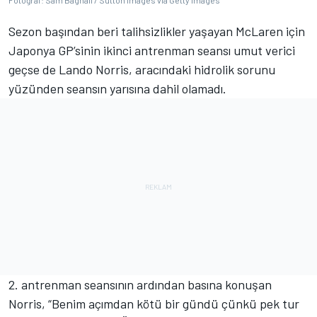
Fotoğraf: Sam Bagnall / Sutton Images via Getty Images
Sezon başından beri talihsizlikler yaşayan McLaren için
Japonya GP’sinin ikinci antrenman seansı umut verici
geçse de Lando Norris, aracındaki hidrolik sorunu
yüzünden seansın yarısına dahil olamadı.
2. antrenman seansının ardından basına konuşan
Norris, “Benim açımdan kötü bir gündü çünkü pek tur