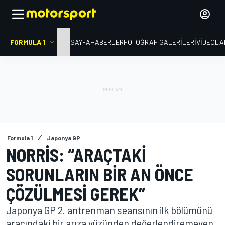
FORMULA 1
ANA SAYFA
HABERLER
FOTOĞRAF GALERILERI
VIDEOLA
Formula 1
Japonya GP
NORRIS: “ARAÇTAKI
SORUNLARIN BIR AN ÖNCE
ÇÖZÜLMESI GEREK”
Japonya GP 2. antrenman seansının ilk bölümünü
aracındaki bir arıza yüzünden değerlendiremeyen