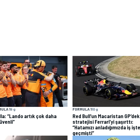
ULA 1
9 g
FORMULA 1
10 g
lla: “Lando artık çok daha
Red Bull’un Macaristan GP’dek
üvenli”
stratejisi Ferrari’yi şaşırttı:
“Hatamızı anladığımızda iş işt
geçmişti”