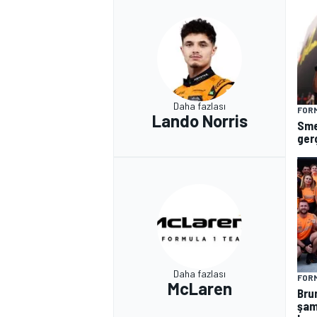
Daha fazlası
FORM
Lando Norris
Sme
ger
Daha fazlası
FORM
McLaren
Bru
şam