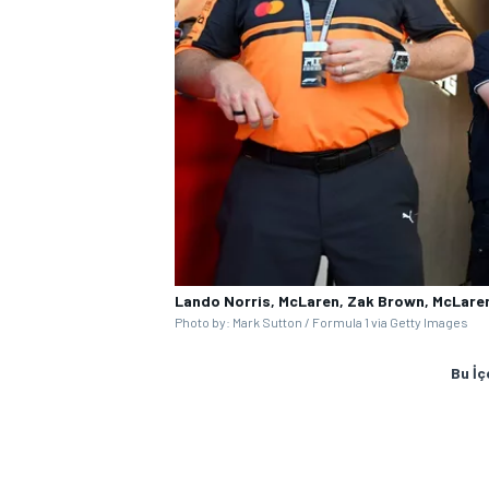
Lando Norris, McLaren, Zak Brown, McLare
Photo by: Mark Sutton / Formula 1 via Getty Images
Bu İç