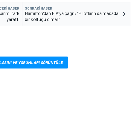
CEKI HABER
SONRAKI HABER
arımı fark
Hamilton'dan FIA'ya çağrı: "Pilotların da masada
yarattı
bir koltuğu olmalı"
LASINI VE YORUMLARI GÖRÜNTÜLE