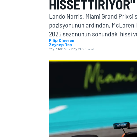
HISSETTIRIYOR"
MOTOGP
Lando Norris, Miami Grand Prix'si s
pozisyonunun ardından, McLaren il
2025 sezonunun sonundaki hissi ver
Filip Cleeren
Zeynep Taş
Yayın tarihi:
2 May 2026 14:40
WORLD SUPERBIKE