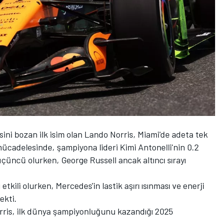
ini bozan ilk isim olan
Lando Norris
, Miami'de adeta tek
ücadelesinde, şampiyona lideri Kimi Antonelli'nin 0.2
çüncü olurken,
George Russell
ancak altıncı sırayı
kili olurken, Mercedes'in lastik aşırı ısınması ve enerji
ekti.
is, ilk dünya şampiyonluğunu kazandığı 2025