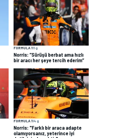
FORMULA 1
11 g
Norris: “Sürüşü berbat ama hızlı
bir aracı her şeye tercih ederim”
FORMULA 1
14 g
Norris: "Farklı bir araca adapte
olamıyorsanız, yeterince iyi