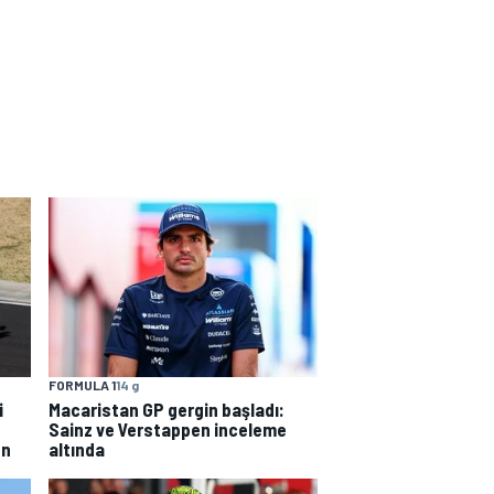
FORMULA 1
14 g
i
Macaristan GP gergin başladı:
Sainz ve Verstappen inceleme
en
altında