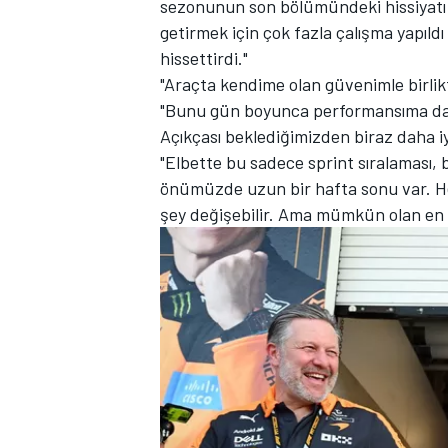
sezonunun son bölümündeki hissiyatı t
getirmek için çok fazla çalışma yapıldı 
hissettirdi."
"Araçta kendime olan güvenimle birlikt
TÜRK SPORCULAR
"Bunu gün boyunca performansıma da y
Açıkçası beklediğimizden biraz daha iy
"Elbette bu sadece sprint sıralaması, 
önümüzde uzun bir hafta sonu var. He
şey değişebilir. Ama mümkün olan en iy