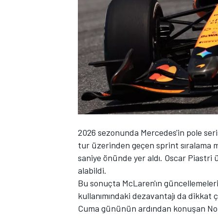
WRC
2026 sezonunda Mercedes'in pole seris
tur üzerinden geçen sprint sıralama m
saniye önünde yer aldı.
Oscar Piastri
ü
alabildi.
Bu sonuçta McLaren'ın güncellemeleri et
kullanımındaki dezavantajı da dikkat ç
Cuma gününün ardından konuşan Norr