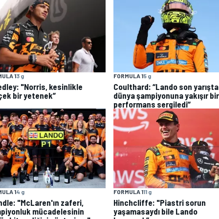
ULA 1
3 g
FORMULA 1
5 g
dley: "Norris, kesinlikle
Coulthard: “Lando son yarışta
çek bir yetenek”
dünya şampiyonuna yakışır bir
performans sergiledi”
ULA 1
4 g
FORMULA 1
11 g
ndle: "McLaren'ın zaferi,
Hinchcliffe: "Piastri sorun
piyonluk mücadelesinin
yaşamasaydı bile Lando