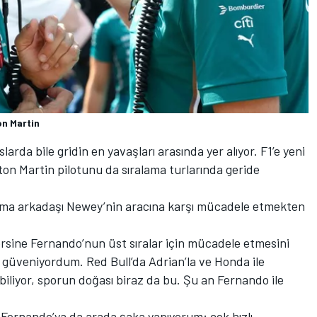
on Martin
arda bile gridin en yavaşları arasında yer alıyor. F1’e yeni
ston Martin pilotunu da sıralama turlarında geride
lışma arkadaşı Newey’nin aracına karşı mücadele etmekten
rsine Fernando’nun üst sıralar için mücadele etmesini
 güveniyordum. Red Bull’da Adrian’la ve Honda ile
biliyor, sporun doğası biraz da bu. Şu an Fernando ile
. Fernando’ya da arada şaka yapıyorum; çok hızlı