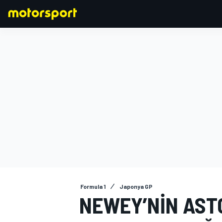
FORMULA 1
Formula 1
Japonya GP
NEWEY’NIN AST