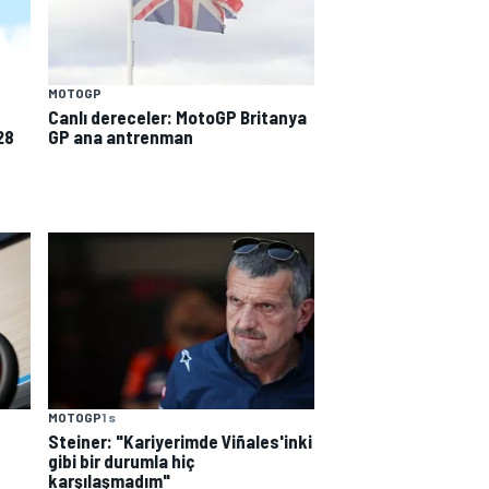
MOTOGP
Canlı dereceler: MotoGP Britanya
28
GP ana antrenman
MOTOGP
1 s
Steiner: "Kariyerimde Viñales'inki
gibi bir durumla hiç
karşılaşmadım"