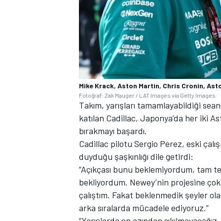
Mike Krack, Aston Martin, Chris Cronin, Ast
Fotoğraf: Zak Mauger / LAT Images via Getty Images
Takım, yarışları tamamlayabildiği seansl
katılan Cadillac, Japonya’da her iki A
bırakmayı başardı.
Cadillac pilotu Sergio Perez, eski ça
duyduğu şaşkınlığı dile getirdi:
“Açıkçası bunu beklemiyordum, tam te
bekliyordum. Newey’nin projesine çok
çalıştım. Fakat beklenmedik şeyler ola
arka sıralarda mücadele ediyoruz.”
“Yarışlarda en azından sıkılmayacağız