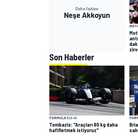
Daha fazlası
Neşe Akkoyun
MOT
Mot
ant
dak
zir
Son Haberler
FORMULA 1
26 dk
FORM
Tombazis: "Araçları 80 kg daha
Bri
hafifletmek istiyoruz"
sah