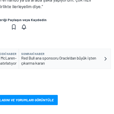
rlikte ilerleyelim diye.”
eriği Paylaşın veya Kaydedin
CEKI HABER
SONRAKI HABER
, McLaren-
Red Bull ana sponsoru Oracle’dan büyük işten
tırlatıyor
çıkarma kararı
LASINI VE YORUMLARI GÖRÜNTÜLE