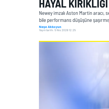
HAYAL KIRIKLIĞI
MOTOGP
Newey imzalı Aston Martin aracı, se
bile performans düşüşüne şaşırmı
Neşe Akkoyun
Yayın tarihi:
5 Nis 2026 12:25
WORLD SUPERBIKE