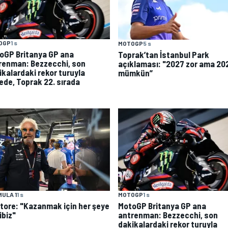
OGP
1 s
MOTOGP
5 s
oGP Britanya GP ana
Toprak’tan İstanbul Park
renman: Bezzecchi, son
açıklaması: "2027 zor ama 20
ikalardaki rekor turuyla
mümkün”
vede, Toprak 22. sırada
MOTOGP
1 s
ULA 1
1 s
MotoGP Britanya GP ana
atore: "Kazanmak için her şeye
antrenman: Bezzecchi, son
ibiz"
dakikalardaki rekor turuyla