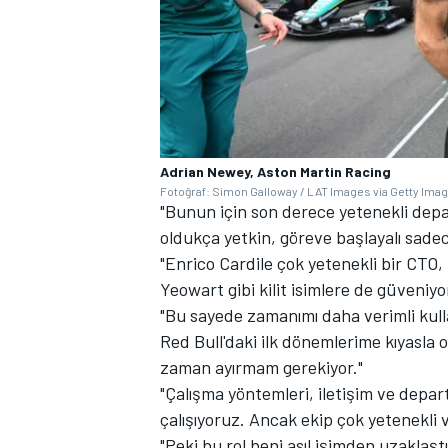
Adrian Newey, Aston Martin Racing
Fotoğraf: Simon Galloway / LAT Images via Getty Ima
"Bunun için son derece yetenekli dep
oldukça yetkin, göreve başlayalı sad
"Enrico Cardile çok yetenekli bir CTO,
Yeowart gibi kilit isimlere de güveniy
"Bu sayede zamanımı daha verimli kulla
Red Bull'daki ilk dönemlerime kıyasla
zaman ayırmam gerekiyor."
"Çalışma yöntemleri, iletişim ve depa
çalışıyoruz. Ancak ekip çok yetenekli ve 
"Peki bu rol beni asıl işimden uzaklaş