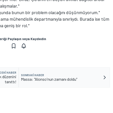
alışmalar."
ğunda bunun bir problem olacağını düşünmüyorum."
ı ama mühendislik departmanıyla sınırlıydı. Burada ise tüm
 geniş bir rol."
eriği Paylaşın veya Kaydedin
CEKI HABER
SONRAKI HABER
k düzenini
Massa: "Alonso'nun zamanı doldu"
tanıttı!