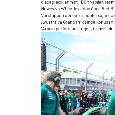
olacağı açıklanmıştı. Dün yapılan resmi 
Newey ve Wheatley daha önce Red Bull 
Verstappen dönemlerindeki başarıda ö
Avustralya Grand Prix'sinde konuşan N
TÜRK SPORCULAR
"Aracın performansını geliştirmek içi