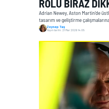
ROLÜ BIRAZ DIK
MOTOGP
Adrian Newey, Aston Martin'de üstl
tasarım ve geliştirme çalışmaların
Zeynep Taş
Yayın tarihi:
21 Mar 2026 14:05
WORLD SUPERBIKE