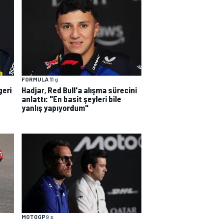
FORMULA 1
1 g
geri
Hadjar, Red Bull'a alışma sürecini
anlattı: "En basit şeyleri bile
yanlış yapıyordum"
MOTOGP
9 s