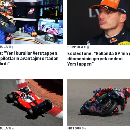
ULA 1
1 g
FORMULA 1
1 g
t: "Yeni kurallar Verstappen
Ecclestone: "Hollanda GP'nin 
 pilotların avantajını ortadan
dönmesinin gerçek nedeni
ırdı"
Verstappen"
ULA 1
7 s
MOTOGP
8 s