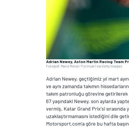
WRC
Adrian Newey, Aston Martin Racing Team Pr
Fotoğraf: Mario Renzi / Formula 1 via Getty Images
Adrian Newey, geçtiğimiz yıl mart ayınd
ve aynı zamanda takımın hissedarları
takım patronluğu görevine getirilerek 
67 yaşındaki Newey, son aylarda yaptığ
vermiş, Katar Grand Prix'si sırasında 
uzaklaştırmamasını istediğini dile geti
Motorsport.com'a göre bu hafta başı