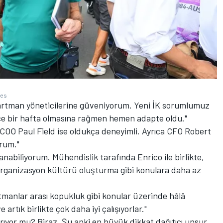
ges
artman yöneticilerine güveniyorum. Yeni İK sorumlumuz
ece bir hafta olmasına rağmen hemen adapte oldu."
 COO Paul Field ise oldukça deneyimli. Ayrıca CFO Robert
orum."
nabiliyorum. Mühendislik tarafında Enrico ile birlikte,
 organizasyon kültürü oluşturma gibi konulara daha az
rtmanlar arası kopukluk gibi konular üzerinde hâlâ
artık birlikte çok daha iyi çalışıyorlar."
tırıyor mu? Biraz. Şu anki en büyük dikkat dağıtıcı unsur