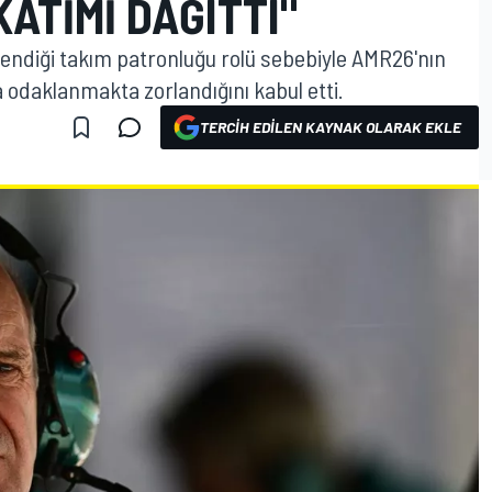
KATIMI DAĞITTI"
endiği takım patronluğu rolü sebebiyle AMR26'nın
a odaklanmakta zorlandığını kabul etti.
TERCIH EDILEN KAYNAK OLARAK EKLE