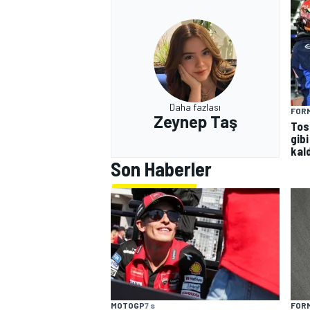
Daha fazlası
FORM
Zeynep Taş
Tos
gibi
kald
Son Haberler
MOTOGP
7 s
FORM