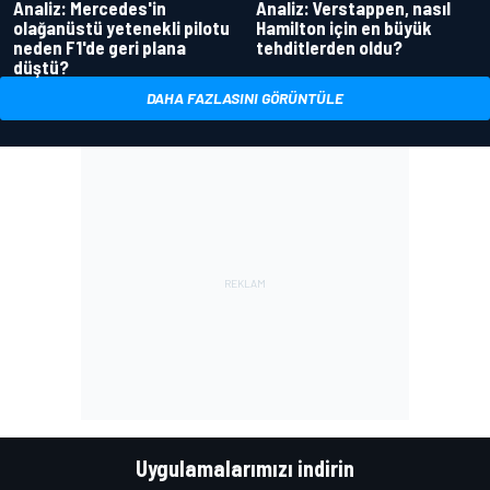
Analiz: Mercedes'in
Analiz: Verstappen, nasıl
olağanüstü yetenekli pilotu
Hamilton için en büyük
neden F1'de geri plana
tehditlerden oldu?
düştü?
DAHA FAZLASINI GÖRÜNTÜLE
Uygulamalarımızı indirin