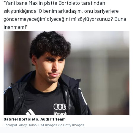
"Yani bana Max'in pistte Bortoleto tarafından
sıkıştırıldığında 'O benim arkadaşım, onu bariyerlere
göndermeyeceğim' diyeceğini mi söylüyorsunuz? Buna
inanmam!"
Gabriel Bortoleto, Audi F1 Team
Fotoğraf: Andy Hone/ LAT Images via Getty Images