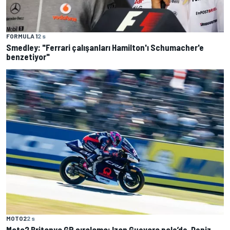
FORMULA 1
2 s
Smedley: "Ferrari çalışanları Hamilton'ı Schumacher'e
benzetiyor"
MOTO2
2 s
Moto2 Britanya GP sıralama: Izan Guevara pole’de, Deniz