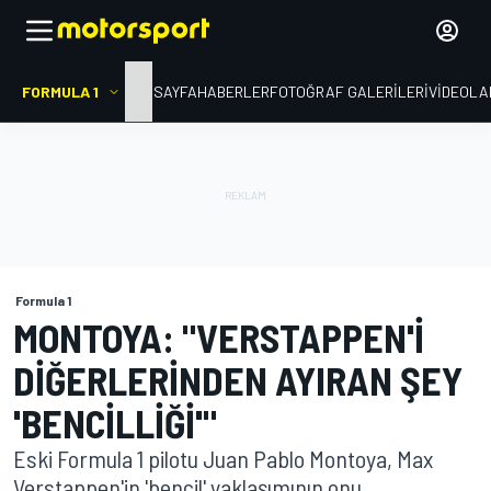
FORMULA 1
ANA SAYFA
HABERLER
FOTOĞRAF GALERILERI
VIDEOLA
Formula 1
MONTOYA: "VERSTAPPEN'I
DIĞERLERINDEN AYIRAN ŞEY
'BENCILLIĞI'"
Eski Formula 1 pilotu Juan Pablo Montoya, Max
Verstappen'in 'bencil' yaklaşımının onu