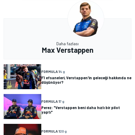
Daha fazlası
Max Verstappen
FORMULA 1
4 g
F1 efsaneleri, Verstappen'in geleceği hakkında ne
düşünüyor?
FORMULA 1
7 g
Perez: "Verstappen beni daha hızlı bir pilot
yaptı"
FORMULA 1
20 g