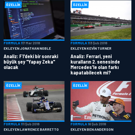
ÖZELLIK
ÖZELLIK
FORMULA 1
17 Mar 2018
FORMULA 1
13 Şub 2018
EKLEYEN JONATHAN NOBLE
EKLEYEN KEVIN TURNER
Analiz: F1'deki bir sonraki
Analiz: Ferrari, yeni
büyük şey "Yapay Zeka"
kuralların 2. senesinde
olacak
Mercedes'le olan farkı
kapatabilecek mi?
ÖZELLIK
ÖZELLIK
FORMULA 1
11 Şub 2018
FORMULA 1
6 Şub 2018
EKLEYEN LAWRENCE BARRETTO
EKLEYEN BEN ANDERSON