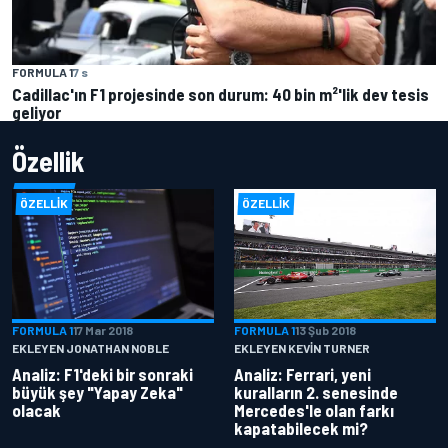
FORMULA 1
7 s
Cadillac'ın F1 projesinde son durum: 40 bin m²'lik dev tesis
geliyor
Özellik
ÖZELLIK
ÖZELLIK
FORMULA 1
17 Mar 2018
FORMULA 1
13 Şub 2018
EKLEYEN JONATHAN NOBLE
EKLEYEN KEVIN TURNER
Analiz: F1'deki bir sonraki
Analiz: Ferrari, yeni
büyük şey "Yapay Zeka"
kuralların 2. senesinde
olacak
Mercedes'le olan farkı
kapatabilecek mi?