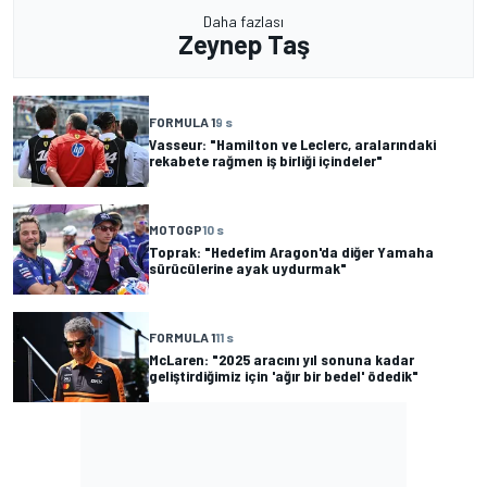
Daha fazlası
Zeynep Taş
FORMULA 1
9 s
Vasseur: "Hamilton ve Leclerc, aralarındaki
rekabete rağmen iş birliği içindeler"
MOTOGP
10 s
Toprak: "Hedefim Aragon'da diğer Yamaha
sürücülerine ayak uydurmak"
FORMULA 1
11 s
McLaren: "2025 aracını yıl sonuna kadar
geliştirdiğimiz için 'ağır bir bedel' ödedik"