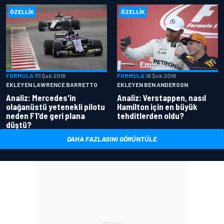
ÖZELLIK
ÖZELLIK
FORMULA 1
11 Şub 2018
FORMULA 1
6 Şub 2018
EKLEYEN LAWRENCE BARRETTO
EKLEYEN BEN ANDERSON
Analiz: Mercedes'in
Analiz: Verstappen, nasıl
olağanüstü yetenekli pilotu
Hamilton için en büyük
neden F1'de geri plana
tehditlerden oldu?
düştü?
DAHA FAZLASINI GÖRÜNTÜLE