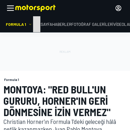
FORMULA 1
ANA SAYFA
HABERLER
FOTOĞRAF GALERILERI
VIDEOLA
Formula 1
MONTOYA: "RED BULL'UN
GURURU, HORNER'IN GERI
DÖNMESINE IZIN VERMEZ"
Christian Horner'ın Formula 1'deki geleceği hâlâ
netlik kazanmazken Juan Pablo Montoya,