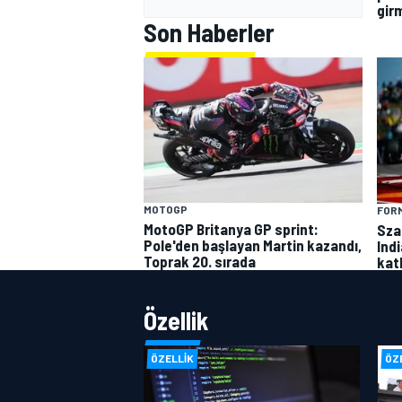
gir
Son Haberler
MOTOGP
FORM
MotoGP Britanya GP sprint:
Sza
Pole'den başlayan Martin kazandı,
Ind
Toprak 20. sırada
kat
Özellik
ÖZELLIK
ÖZ