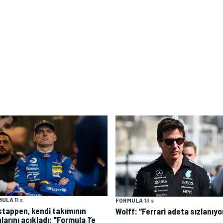
ULA 1
1 s
FORMULA 1
3 s
stappen, kendi takımının
Wolff: “Ferrari adeta sızlanıyo
larını açıkladı: "Formula 1’e