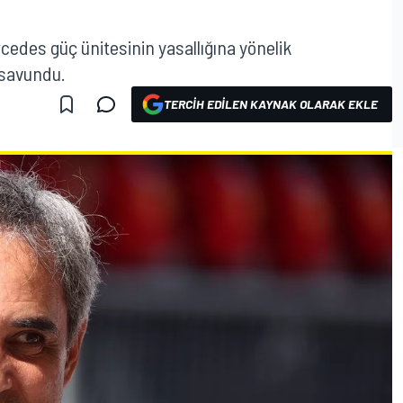
cedes güç ünitesinin yasallığına yönelik
 savundu.
TERCIH EDILEN KAYNAK OLARAK EKLE