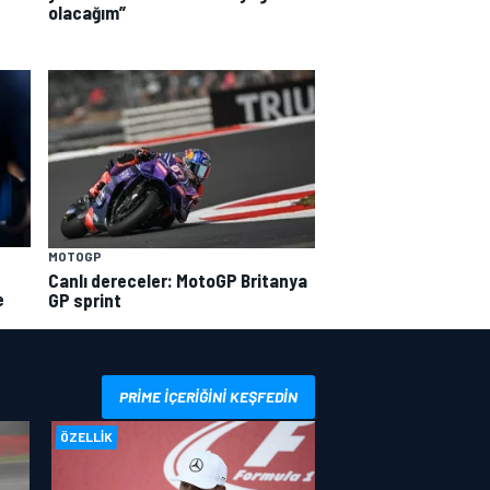
olacağım”
MOTOGP
Canlı dereceler: MotoGP Britanya
e
GP sprint
PRIME IÇERIĞINI KEŞFEDIN
ÖZELLIK