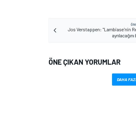
ÖN
Jos Verstappen: "Lambiase'nin Re
ayrılacağını 
ÖNE ÇIKAN YORUMLAR
MOTOSİKLET
DAHA FAZ