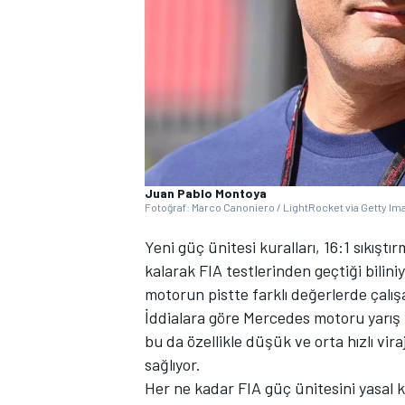
WRC
Juan Pablo Montoya
Fotoğraf: Marco Canoniero / LightRocket via Getty I
Yeni güç ünitesi kuralları, 16:1 sıkıştı
kalarak FIA testlerinden geçtiği bilini
motorun pistte farklı değerlerde çalı
İddialara göre Mercedes motoru yarış k
bu da özellikle düşük ve orta hızlı vira
sağlıyor.
Her ne kadar FIA güç ünitesini yasal k