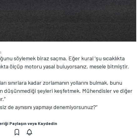
s
uğunu söylemek biraz saçma. Eğer kural ‘şu sıcaklıkta
klıkta ölçüp motoru yasal buluyorsanız, mesele bitmiştir.
arı sınırlara kadar zorlamanın yollarını bulmak, bunu
n düşünmediği şeyleri keşfetmek. Mühendisler ve diğer
r.”
siz de aynısını yapmayı denemiyorsunuz?”
eriği Paylaşın veya Kaydedin