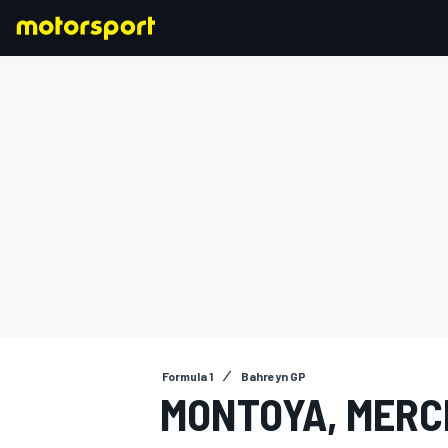
FORMULA 1
Formula 1
Bahreyn GP
MONTOYA, MERCE