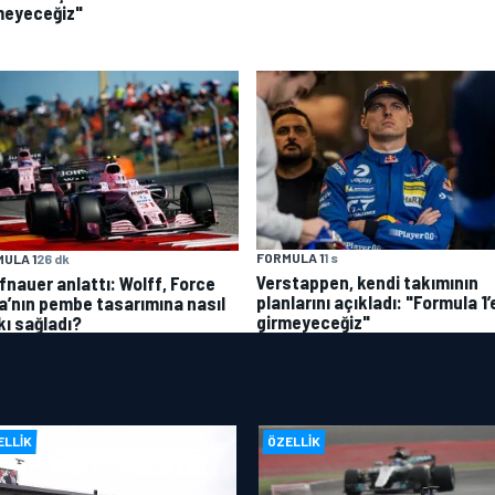
meyeceğiz"
FORMULA 1
1 s
ULA 1
26 dk
Verstappen, kendi takımının
fnauer anlattı: Wolff, Force
planlarını açıkladı: "Formula 1’
ia’nın pembe tasarımına nasıl
girmeyeceğiz"
kı sağladı?
ELLIK
ÖZELLIK