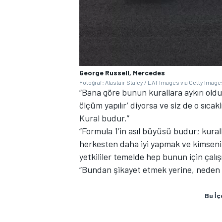
George Russell, Mercedes
Fotoğraf: Alastair Staley / LAT Images via Getty Image
“Bana göre bunun kurallara aykırı old
ölçüm yapılır’ diyorsa ve siz de o sıca
Kural budur.”
“Formula 1’in asıl büyüsü budur; kurall
herkesten daha iyi yapmak ve kimseni
yetkililer temelde hep bunun için çalışı
“Bundan şikayet etmek yerine, neden 
Bu İç