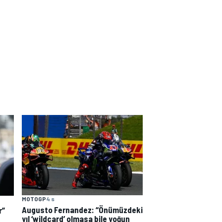
MOTOGP
4 s
Augusto Fernandez: “Önümüzdeki
r”
yıl ‘wildcard’ olmasa bile yoğun