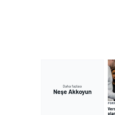
Daha fazlası
Neşe Akkoyun
FORM
Ver
plan