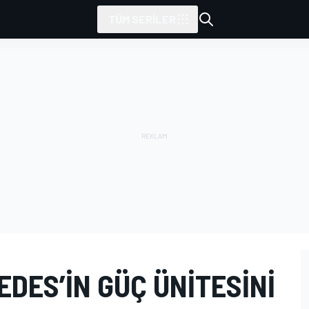
TÜM SERILER
DES’IN GÜÇ ÜNITESINI