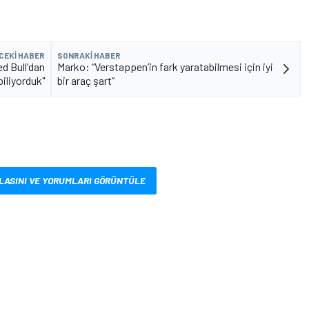
CEKI HABER
SONRAKI HABER
d Bull'dan
Marko: “Verstappen’in fark yaratabilmesi için iyi
biliyorduk"
bir araç şart”
LASINI VE YORUMLARI GÖRÜNTÜLE