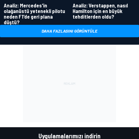
Analiz: Mercedes'in
Analiz: Verstappen, nasıl
olağanüstü yetenekli pilotu
Hamilton için en büyük
neden F1'de geri plana
tehditlerden oldu?
düştü?
DAHA FAZLASINI GÖRÜNTÜLE
Uygulamalarımızı indirin