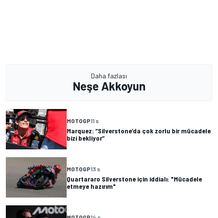
Daha fazlası
Neşe Akkoyun
MOTOGP
11 s
Marquez: “Silverstone’da çok zorlu bir mücadele
bizi bekliyor”
MOTOGP
13 s
Quartararo Silverstone için iddialı: "Mücadele
etmeye hazırım"
MOTOGP
14 s