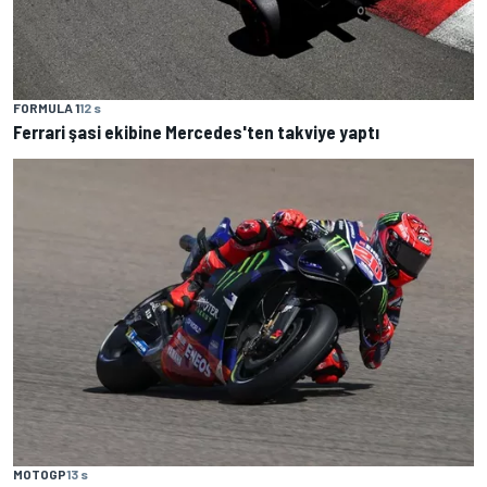
FORMULA 1
12 s
Ferrari şasi ekibine Mercedes'ten takviye yaptı
MOTOGP
13 s