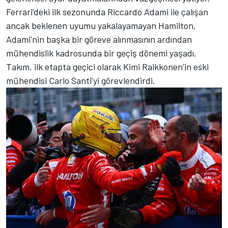
Ferrari'deki ilk sezonunda Riccardo Adami ile çalışan
ancak beklenen uyumu yakalayamayan Hamilton,
Adami'nin başka bir göreve alınmasının ardından
mühendislik kadrosunda bir geçiş dönemi yaşadı.
Takım, ilk etapta geçici olarak Kimi Raikkonen’in eski
mühendisi Carlo Santi’yi görevlendirdi.