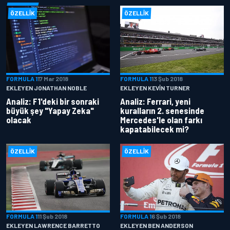
ÖZELLIK
ÖZELLIK
FORMULA 1
17 Mar 2018
FORMULA 1
13 Şub 2018
EKLEYEN JONATHAN NOBLE
EKLEYEN KEVIN TURNER
Analiz: F1'deki bir sonraki
Analiz: Ferrari, yeni
büyük şey "Yapay Zeka"
kuralların 2. senesinde
olacak
Mercedes'le olan farkı
kapatabilecek mi?
ÖZELLIK
ÖZELLIK
FORMULA 1
11 Şub 2018
FORMULA 1
6 Şub 2018
EKLEYEN LAWRENCE BARRETTO
EKLEYEN BEN ANDERSON