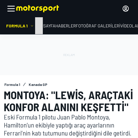
FORMULA 1
ANA SAYFA
HABERLER
FOTOĞRAF GALERILERI
VIDEOLA
Formula 1
Kanada GP
MONTOYA: "LEWIS, ARAÇTAKI
KONFOR ALANINI KEŞFETTI"
Eski Formula 1 pilotu Juan Pablo Montoya,
Hamilton’un ekibiyle yaptığı araç ayarlarının
Ferrari’nin katı tutumunu değiştirdiğini dile getirdi.