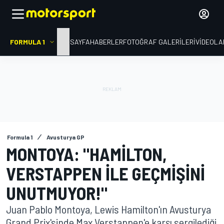
FORMULA 1
ANA SAYFA
HABERLER
FOTOĞRAF GALERILERI
VIDEOLA
Formula 1
Avusturya GP
MONTOYA: "HAMILTON,
VERSTAPPEN ILE GEÇMIŞINI
UNUTMUYOR!"
Juan Pablo Montoya, Lewis Hamilton'ın Avusturya
Grand Prix'sinde Max Verstappen'e karşı sergilediği