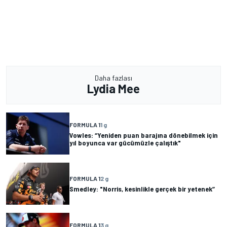
Daha fazlası
Lydia Mee
FORMULA 1
1 g
Vowles: “Yeniden puan barajına dönebilmek için
yıl boyunca var gücümüzle çalıştık"
FORMULA 1
2 g
Smedley: "Norris, kesinlikle gerçek bir yetenek”
FORMULA 1
3 g