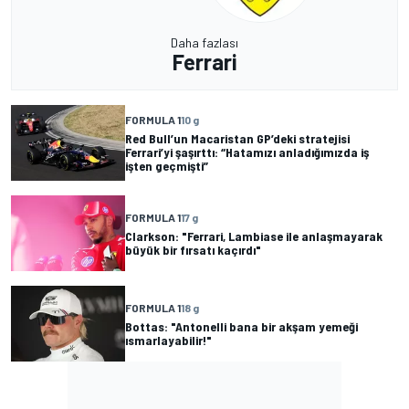
Daha fazlası
Ferrari
FORMULA 1
10 g
Red Bull’un Macaristan GP’deki stratejisi
Ferrari’yi şaşırttı: “Hatamızı anladığımızda iş
işten geçmişti”
FORMULA 1
17 g
Clarkson: "Ferrari, Lambiase ile anlaşmayarak
büyük bir fırsatı kaçırdı"
FORMULA 1
18 g
Bottas: "Antonelli bana bir akşam yemeği
ısmarlayabilir!"