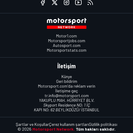
Motor1.com
Motorsportjobs.com
Autosport.com
Motorsportstats.com
İletişim
Künye
Geri bildirim
Motorsport.com'da reklam verin
İletişime geç
tr.info@motorsport.com
YAKUPLU MAH. HÜRRİYET BLV.
Skyport Residence NO: 1 İÇ
KAPI NO: 62 BEYLİKDÜZÜ/ İSTANBUL
Şartlar ve Koşullar
Çerez kullanım şartları
Gizlilik politikası
© 2026
Motorsport Network.
Tüm hakları saklıdır.