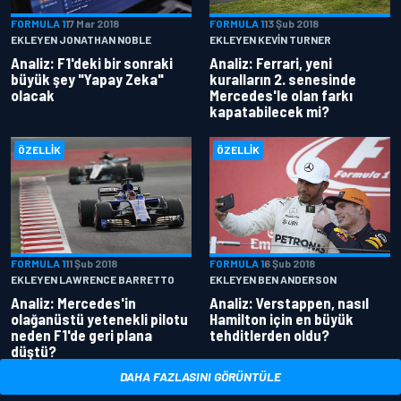
FORMULA 1
17 Mar 2018
FORMULA 1
13 Şub 2018
EKLEYEN JONATHAN NOBLE
EKLEYEN KEVIN TURNER
Analiz: F1'deki bir sonraki
Analiz: Ferrari, yeni
büyük şey "Yapay Zeka"
kuralların 2. senesinde
olacak
Mercedes'le olan farkı
kapatabilecek mi?
ÖZELLIK
ÖZELLIK
FORMULA 1
11 Şub 2018
FORMULA 1
6 Şub 2018
EKLEYEN LAWRENCE BARRETTO
EKLEYEN BEN ANDERSON
Analiz: Mercedes'in
Analiz: Verstappen, nasıl
olağanüstü yetenekli pilotu
Hamilton için en büyük
neden F1'de geri plana
tehditlerden oldu?
düştü?
DAHA FAZLASINI GÖRÜNTÜLE