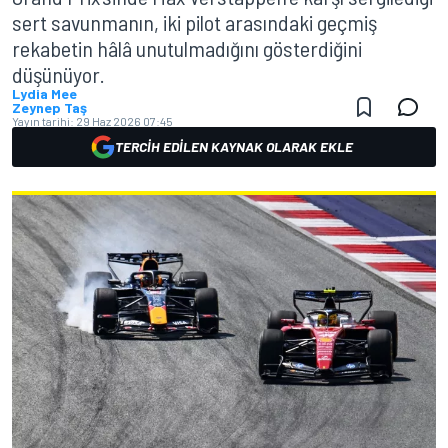
sert savunmanın, iki pilot arasındaki geçmiş
rekabetin hâlâ unutulmadığını gösterdiğini
düşünüyor.
Lydia Mee
Zeynep Taş
Yayın tarihi:
29 Haz 2026 07:45
TERCIH EDILEN KAYNAK OLARAK EKLE