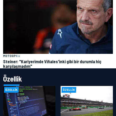
MOTOGP
6 s
Steiner: "Kariyerimde Viñales'inki gibi bir durumla hiç
karşılaşmadım"
Özellik
ÖZELLIK
ÖZELLIK