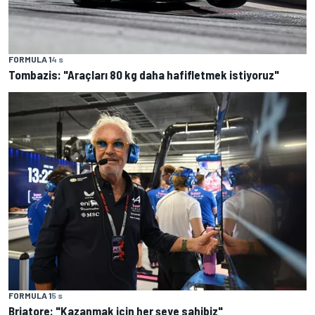
FORMULA 1
4 s
Tombazis: "Araçları 80 kg daha hafifletmek istiyoruz"
FORMULA 1
5 s
Briatore: "Kazanmak için her şeye sahibiz"