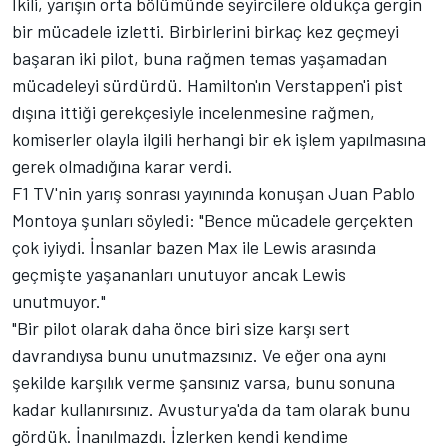
İkili, yarışın orta bölümünde seyircilere oldukça gergin
bir mücadele izletti. Birbirlerini birkaç kez geçmeyi
başaran iki pilot, buna rağmen temas yaşamadan
mücadeleyi sürdürdü. Hamilton'ın Verstappen'i pist
dışına ittiği gerekçesiyle incelenmesine rağmen,
komiserler olayla ilgili herhangi bir ek işlem yapılmasına
gerek olmadığına karar verdi.
F1 TV'nin yarış sonrası yayınında konuşan Juan Pablo
Montoya şunları söyledi: "Bence mücadele gerçekten
çok iyiydi. İnsanlar bazen Max ile Lewis arasında
geçmişte yaşananları unutuyor ancak Lewis
unutmuyor."
"Bir pilot olarak daha önce biri size karşı sert
davrandıysa bunu unutmazsınız. Ve eğer ona aynı
şekilde karşılık verme şansınız varsa, bunu sonuna
kadar kullanırsınız. Avusturya'da da tam olarak bunu
gördük. İnanılmazdı. İzlerken kendi kendime