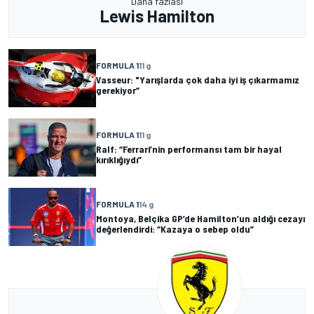
Daha fazlası
Lewis Hamilton
FORMULA 1
11 g
Vasseur: "Yarışlarda çok daha iyi iş çıkarmamız
gerekiyor”
FORMULA 1
11 g
Ralf: “Ferrari’nin performansı tam bir hayal
kırıklığıydı”
FORMULA 1
14 g
Montoya, Belçika GP’de Hamilton’un aldığı cezayı
değerlendirdi: “Kazaya o sebep oldu”