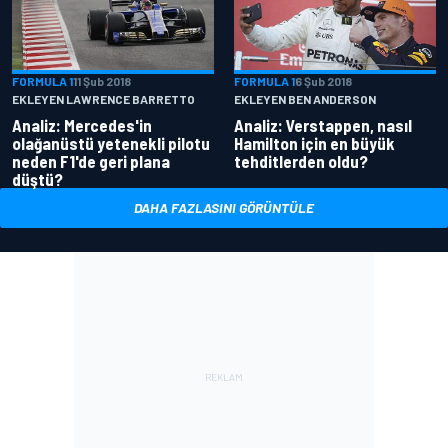
FORMULA 1
11 Şub 2018
FORMULA 1
6 Şub 2018
EKLEYEN LAWRENCE BARRETTO
EKLEYEN BEN ANDERSON
Analiz: Mercedes'in
Analiz: Verstappen, nasıl
olağanüstü yetenekli pilotu
Hamilton için en büyük
neden F1'de geri plana
tehditlerden oldu?
düştü?
DAHA FAZLASINI GÖRÜNTÜLE