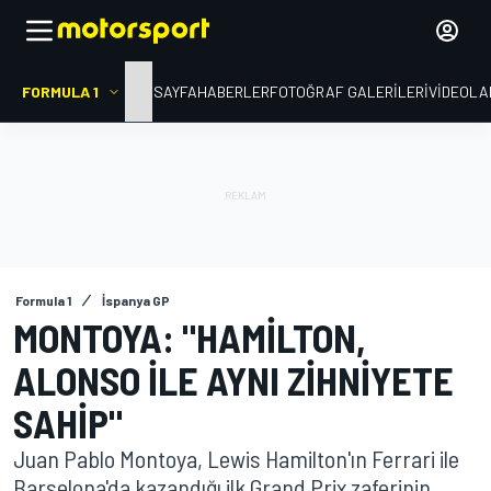
FORMULA 1
ANA SAYFA
HABERLER
FOTOĞRAF GALERILERI
VIDEOLA
Formula 1
İspanya GP
MONTOYA: "HAMILTON,
ALONSO ILE AYNI ZIHNIYETE
SAHIP"
Juan Pablo Montoya, Lewis Hamilton'ın Ferrari ile
Barselona'da kazandığı ilk Grand Prix zaferinin