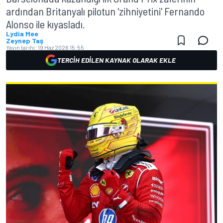
ardından Britanyalı pilotun 'zihniyetini' Fernando
Alonso ile kıyasladı.
Lydia Mee
Zeynep Taş
Yayın tarihi:
19 Haz 2026 15:55
TERCIH EDILEN KAYNAK OLARAK EKLE