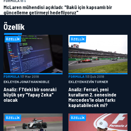
FORMULA 1
8 s
McLaren mühendisi açıkladı: "Bakü için kapsamlı bir
güncelleme getirmeyi hedefliyoruz"
Özellik
ÖZELLIK
ÖZELLIK
FORMULA 1
17 Mar 2018
FORMULA 1
13 Şub 2018
EKLEYEN JONATHAN NOBLE
EKLEYEN KEVIN TURNER
Analiz: F1'deki bir sonraki
Analiz: Ferrari, yeni
büyük şey "Yapay Zeka"
kuralların 2. senesinde
olacak
Mercedes'le olan farkı
kapatabilecek mi?
ÖZELLIK
ÖZELLIK