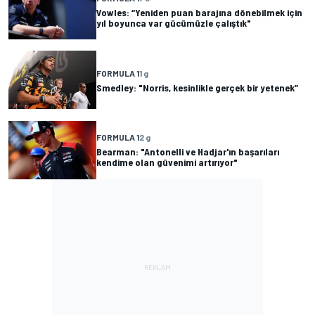
Vowles: “Yeniden puan barajına dönebilmek için
yıl boyunca var gücümüzle çalıştık"
FORMULA 1
1 g
Smedley: "Norris, kesinlikle gerçek bir yetenek”
FORMULA 1
2 g
Bearman: "Antonelli ve Hadjar'ın başarıları
kendime olan güvenimi artırıyor"