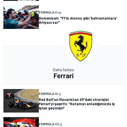
FORMULA 1
1 ay
Domenicali: "F1'in Alonso gibi 'kahramanlara'
ihtiyacı var"
Daha fazlası
Ferrari
FORMULA 1
9 g
Red Bull’un Macaristan GP’deki stratejisi
Ferrari’yi şaşırttı: “Hatamızı anladığımızda iş
işten geçmişti”
FORMULA 1
10 g