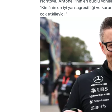
Montoya, Antonelli’nin en güçlü yönler
“Kimi’nin en iyi yanı agresifliği ve kara
çok etkileyici.”
TÜRK SPORCULAR