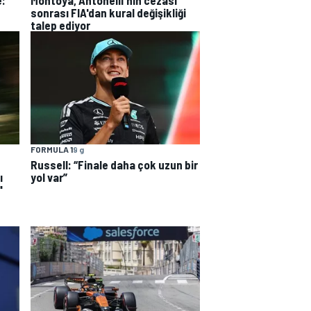
e:
sonrası FIA'dan kural değişikliği
talep ediyor
FORMULA 1
9 g
Russell: “Finale daha çok uzun bir
ı
yol var”
"