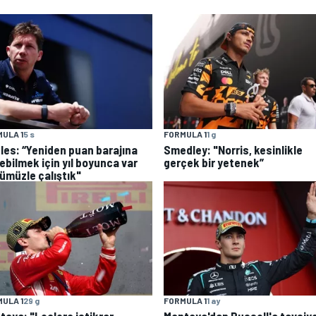
ULA 1
5 s
FORMULA 1
1 g
les: “Yeniden puan barajına
Smedley: "Norris, kesinlikle
ebilmek için yıl boyunca var
gerçek bir yetenek”
ümüzle çalıştık"
ULA 1
29 g
FORMULA 1
1 ay