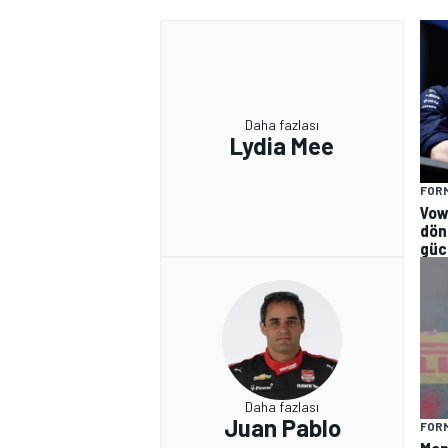
Daha fazlası
Lydia Mee
FORM
Vow
dön
güc
Daha fazlası
Juan Pablo
FORM