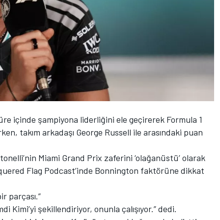
re içinde şampiyona liderliğini ele geçirerek Formula 1
urken, takım arkadaşı
George Russell
ile arasındaki puan
tonelli’nin Miami Grand Prix zaferini ‘olağanüstü’ olarak
quered Flag Podcast’inde Bonnington faktörüne dikkat
r parçası.”
i Kimi’yi şekillendiriyor, onunla çalışıyor.” dedi.