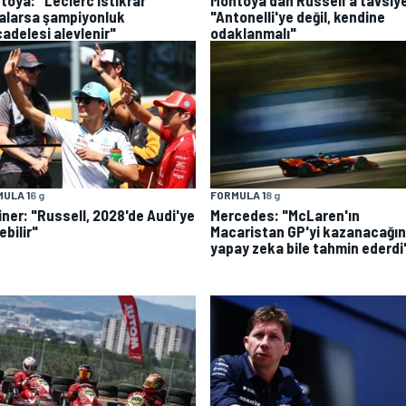
toya: "Leclerc istikrar
Montoya'dan Russell'a tavsiy
alarsa şampiyonluk
"Antonelli'ye değil, kendine
adelesi alevlenir"
odaklanmalı"
ULA 1
6 g
FORMULA 1
8 g
iner: "Russell, 2028'de Audi'ye
Mercedes: "McLaren'ın
bilir"
Macaristan GP'yi kazanacağın
yapay zeka bile tahmin ederdi