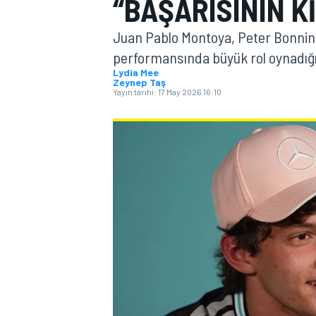
“BAŞARISININ KI
MOTOGP
Juan Pablo Montoya, Peter Bonningto
performansında büyük rol oynadığ
Lydia Mee
Zeynep Taş
Yayın tarihi:
17 May 2026 16:10
WORLD SUPERBIKE