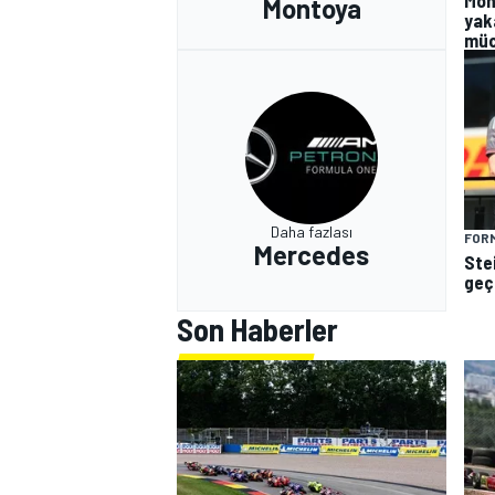
Mon
Montoya
yak
müc
Daha fazlası
FORM
Mercedes
Ste
geçe
Son Haberler