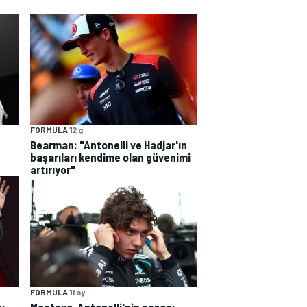
FORMULA 1
2 g
Bearman: "Antonelli ve Hadjar'ın
başarıları kendime olan güvenimi
artırıyor"
FORMULA 1
1 ay
Montoya, Antonelli'nin cezası