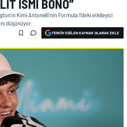
LIT ISMI BONO”
n’ın Kimi Antonelli’nin Formula 1’deki etkileyici
ını düşünüyor.
TERCIH EDILEN KAYNAK OLARAK EKLE