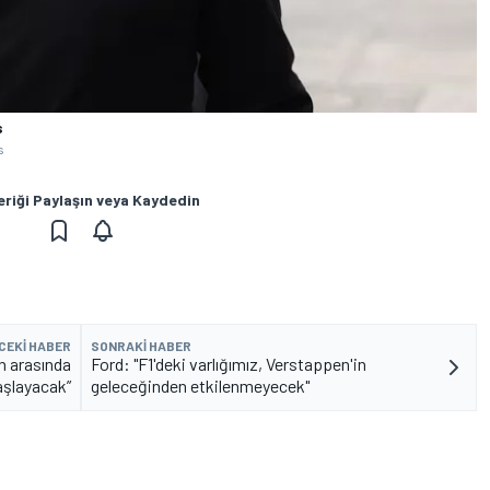
s
s
eriği Paylaşın veya Kaydedin
CEKI HABER
SONRAKI HABER
n arasında
Ford: "F1'deki varlığımız, Verstappen'in
aşlayacak”
geleceğinden etkilenmeyecek"