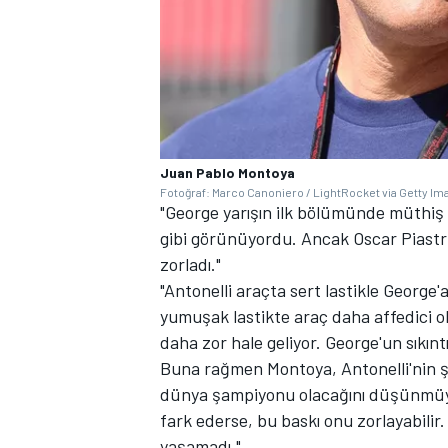
Juan Pablo Montoya
Fotoğraf: Marco Canoniero / LightRocket via Getty I
"George yarışın ilk bölümünde müthiş bi
gibi görünüyordu. Ancak Oscar Piastri’
zorladı."
"Antonelli araçta sert lastikle George'
yumuşak lastikte araç daha affedici olu
daha zor hale geliyor. George'un sıkınt
Buna rağmen Montoya, Antonelli'nin şa
dünya şampiyonu olacağını düşünmüyo
fark ederse, bu baskı onu zorlayabili
yaşamadı."