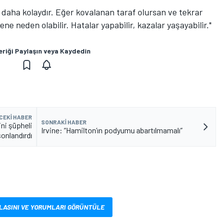
daha kolaydır. Eğer kovalanan taraf olursan ve tekrar
ene neden olabilir. Hatalar yapabilir, kazalar yaşayabilir."
eriği Paylaşın veya Kaydedin
CEKI HABER
SONRAKI HABER
ni şüpheli
Irvine: “Hamilton’ın podyumu abartılmamalı”
sonlandırdı
LASINI VE YORUMLARI GÖRÜNTÜLE