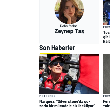
Daha fazlası
FORM
Zeynep Taş
Tos
gibi
kald
Son Haberler
MOTOGP
8 s
FORM
Marquez: “Silverstone’da çok
Fer
zorlu bir mücadele bizi bekliyor”
tak