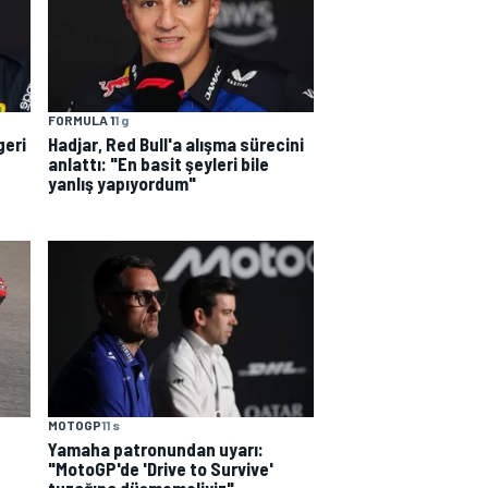
FORMULA 1
1 g
geri
Hadjar, Red Bull'a alışma sürecini
anlattı: "En basit şeyleri bile
yanlış yapıyordum"
MOTOGP
11 s
Yamaha patronundan uyarı:
"MotoGP'de 'Drive to Survive'
tuzağına düşmemeliyiz"