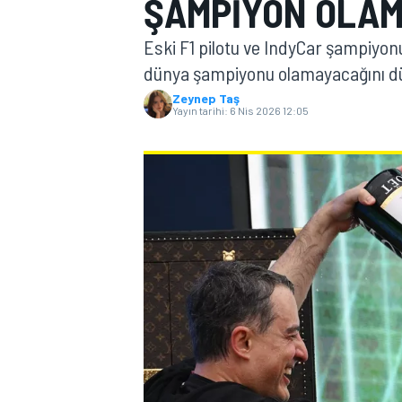
ŞAMPIYON OLAM
MOTOGP
Eski F1 pilotu ve IndyCar şampiyon
dünya şampiyonu olamayacağını d
Zeynep Taş
Yayın tarihi:
6 Nis 2026 12:05
WORLD SUPERBIKE