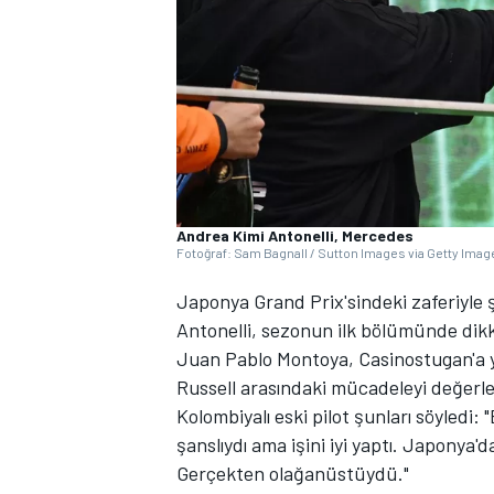
WRC
Andrea Kimi Antonelli, Mercedes
Fotoğraf: Sam Bagnall / Sutton Images via Getty Imag
Japonya Grand Prix'sindeki zaferiyle ş
Antonelli, sezonun ilk bölümünde dikk
Juan Pablo Montoya, Casinostugan'a ya
Russell arasındaki mücadeleyi değerle
Kolombiyalı eski pilot şunları söyledi:
şanslıydı ama işini iyi yaptı. Japonya'
Gerçekten olağanüstüydü."