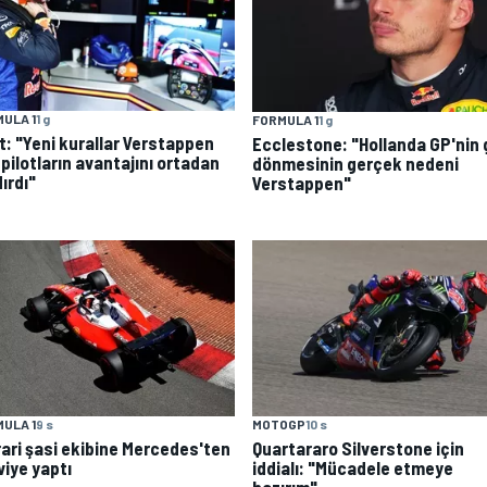
ULA 1
1 g
FORMULA 1
1 g
t: "Yeni kurallar Verstappen
Ecclestone: "Hollanda GP'nin 
 pilotların avantajını ortadan
dönmesinin gerçek nedeni
ırdı"
Verstappen"
ULA 1
9 s
MOTOGP
10 s
rari şasi ekibine Mercedes'ten
Quartararo Silverstone için
viye yaptı
iddialı: "Mücadele etmeye