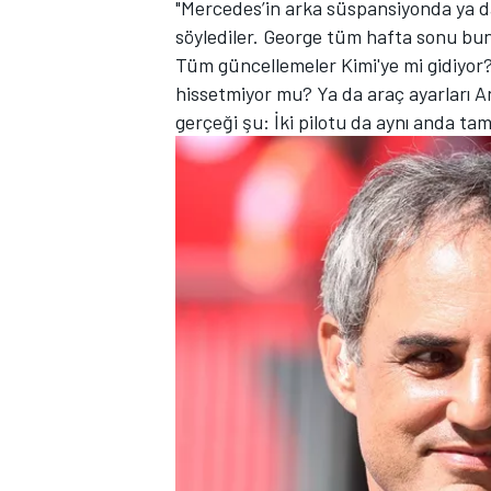
"Mercedes’in arka süspansiyonda ya da
söylediler. George tüm hafta sonu b
Tüm güncellemeler Kimi'ye mi gidiyor?
hissetmiyor mu? Ya da araç ayarları An
TÜRK SPORCULAR
gerçeği şu: İki pilotu da aynı anda 