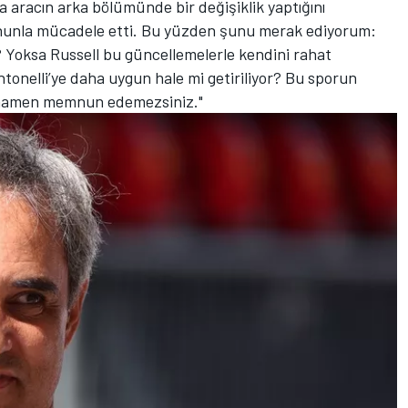
 aracın arka bölümünde bir değişiklik yaptığını
ununla mücadele etti. Bu yüzden şunu merak ediyorum:
 Yoksa Russell bu güncellemelerle kendini rahat
tonelli’ye daha uygun hale mi getiriliyor? Bu sporun
tamamen memnun edemezsiniz."