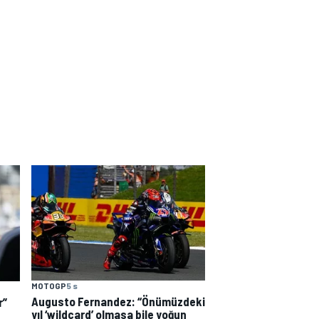
MOTOGP
5 s
Augusto Fernandez: “Önümüzdeki
r”
yıl ‘wildcard’ olmasa bile yoğun