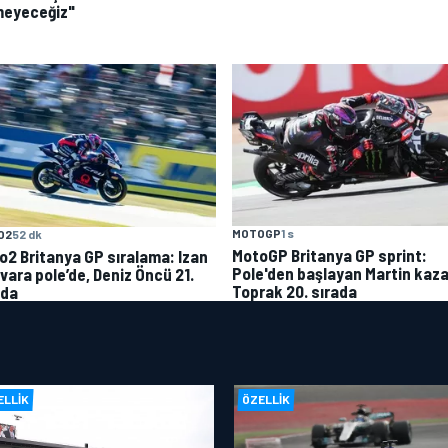
meyeceğiz"
MOTOGP
1 s
O2
52 dk
MotoGP Britanya GP sprint:
o2 Britanya GP sıralama: Izan
Pole'den başlayan Martin kaza
vara pole’de, Deniz Öncü 21.
Toprak 20. sırada
ada
ELLIK
ÖZELLIK