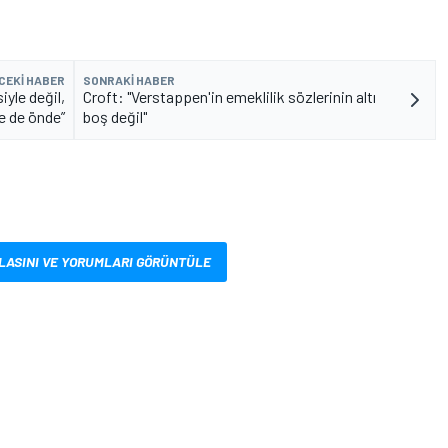
CEKI HABER
SONRAKI HABER
yle değil,
Croft: "Verstappen'in emeklilik sözlerinin altı
e de önde”
boş değil"
LASINI VE YORUMLARI GÖRÜNTÜLE