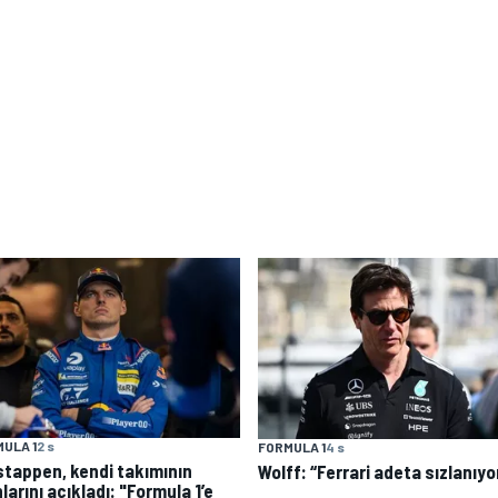
ULA 1
2 s
FORMULA 1
4 s
stappen, kendi takımının
Wolff: “Ferrari adeta sızlanıyo
larını açıkladı: "Formula 1’e