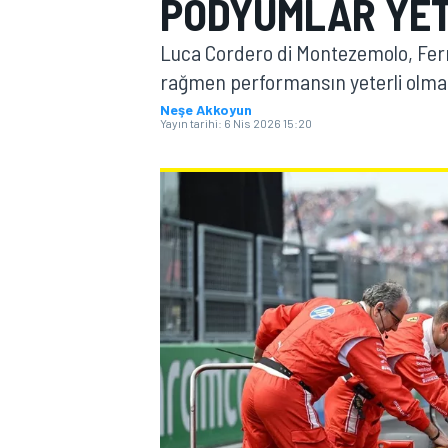
PODYUMLAR YET
MOTOGP
Luca Cordero di Montezemolo, Ferra
rağmen performansın yeterli olmad
Neşe Akkoyun
Yayın tarihi:
6 Nis 2026 15:20
WORLD SUPERBIKE