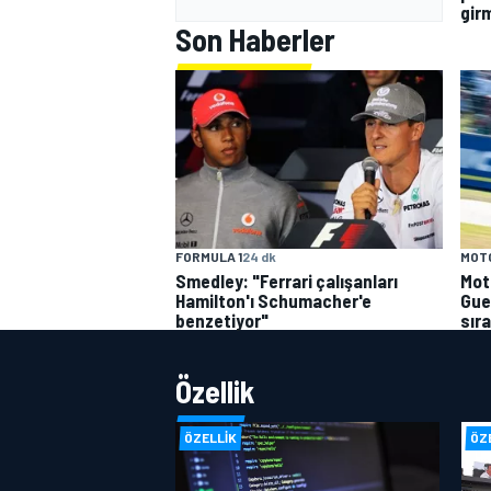
gir
Son Haberler
FORMULA 1
24 dk
MOT
Smedley: "Ferrari çalışanları
Mot
Hamilton'ı Schumacher'e
Gue
benzetiyor"
sır
Özellik
ÖZELLIK
ÖZ