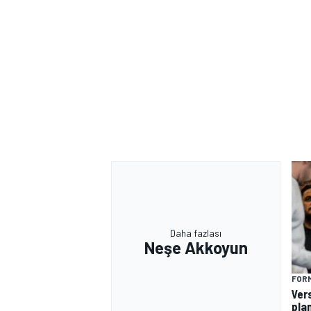
Daha fazlası
Neşe Akkoyun
FORM
Ver
plan