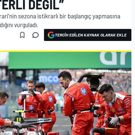
ERLI DEĞIL”
ri’nin sezona istikrarlı bir başlangıç yapmasına
ığını vurguladı.
TERCIH EDILEN KAYNAK OLARAK EKLE