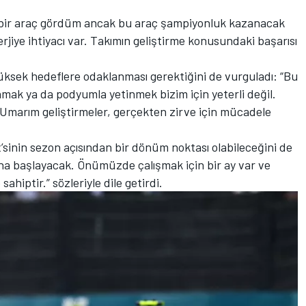
ı iyi bir araç gördüm ancak bu araç şampiyonluk kazanacak
rjiye ihtiyacı var. Takımın geliştirme konusundaki başarısı
üksek hedeflere odaklanması gerektiğini de vurguladı: “Bu
nmak ya da podyumla yetinmek bizim için yeterli değil.
marım geliştirmeler, gerçekten zirve için mücadele
’sinin sezon açısından bir dönüm noktası olabileceğini de
ona başlayacak. Önümüzde çalışmak için bir ay var ve
ahiptir.” sözleriyle dile getirdi.