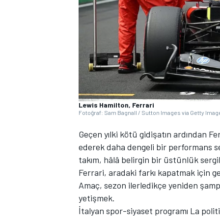
WRC
Lewis Hamilton, Ferrari
Fotoğraf: Sam Bagnall / Sutton Images via Getty Imag
Geçen yılki kötü gidişatın ardından Fe
ederek daha dengeli bir performans se
takım, hâlâ belirgin bir üstünlük sergil
Ferrari, aradaki farkı kapatmak için g
Amaç, sezon ilerledikçe yeniden şamp
yetişmek.
İtalyan spor-siyaset programı La polit