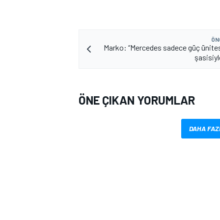
ÖN
Marko: “Mercedes sadece güç ünitesi
şasisiyl
ÖNE ÇIKAN YORUMLAR
MOTOSİKLET
DAHA FAZ