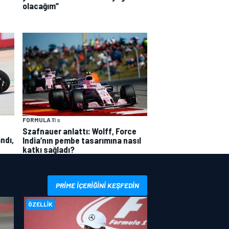
olacağım”
FORMULA 1
1 s
Szafnauer anlattı: Wolff, Force
ndı,
India’nın pembe tasarımına nasıl
katkı sağladı?
PRIME IÇERIĞINI KEŞFEDIN
ÖZELLIK