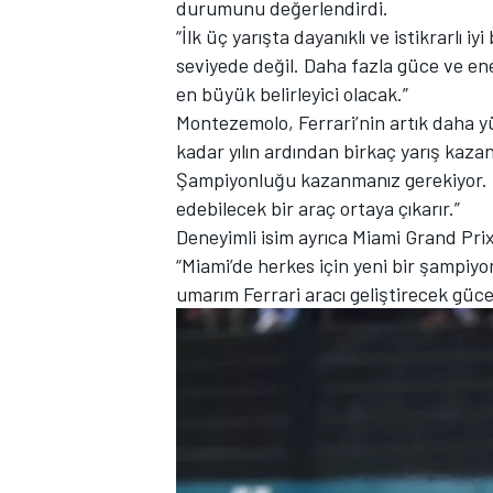
durumunu değerlendirdi.
“İlk üç yarışta dayanıklı ve istikrarl
seviyede değil. Daha fazla güce ve ene
en büyük belirleyici olacak.”
TÜRK SPORCULAR
Montezemolo, Ferrari’nin artık daha y
kadar yılın ardından birkaç yarış kaza
Şampiyonluğu kazanmanız gerekiyor. U
edebilecek bir araç ortaya çıkarır.”
Deneyimli isim ayrıca Miami Grand Prix
“Miami’de herkes için yeni bir şampiy
umarım Ferrari aracı geliştirecek güce s