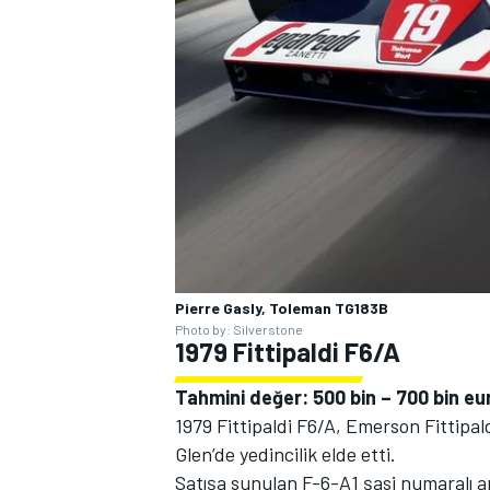
Pierre Gasly, Toleman TG183B
Photo by: Silverstone
1979 Fittipaldi F6/A
Tahmini değer: 500 bin – 700 bin eu
1979 Fittipaldi F6/A, Emerson Fittipal
Glen’de yedincilik elde etti.
Satışa sunulan F-6-A1 şasi numaralı a