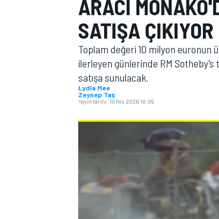
ARACI MONAKO'
MOTOGP
SATIŞA ÇIKIYOR
Toplam değeri 10 milyon euronun üze
ilerleyen günlerinde RM Sotheby's
satışa sunulacak.
Lydia Mee
Zeynep Taş
Yayın tarihi:
10 Nis 2026 10:05
WORLD SUPERBIKE