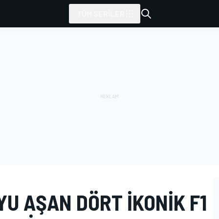
TÜM SERILER
YU AŞAN DÖRT IKONIK F1