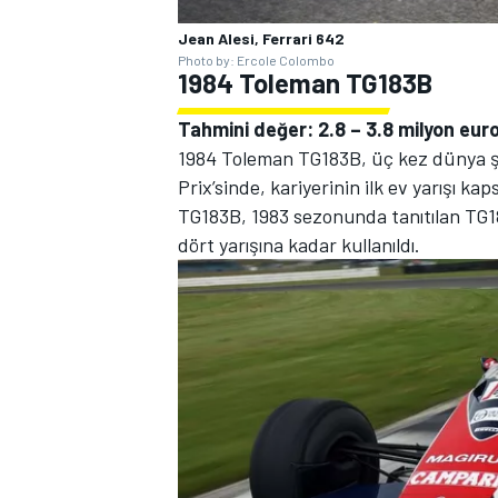
Jean Alesi, Ferrari 642
Photo by: Ercole Colombo
1984 Toleman TG183B
Tahmini değer: 2.8 – 3.8 milyon eur
1984 Toleman TG183B, üç kez dünya ş
Prix’sinde, kariyerinin ilk ev yarışı kap
TG183B, 1983 sezonunda tanıtılan TG1
dört yarışına kadar kullanıldı.