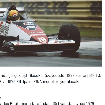
um'da gerçekleştirilecek müzayedede; 1978
Ferrari
312 T3,
ve 1979 Fittipaldi F6/A modelleri yer alacak.
o
arlos Reutemann tarafından dört yarışta, ayrıca 1979