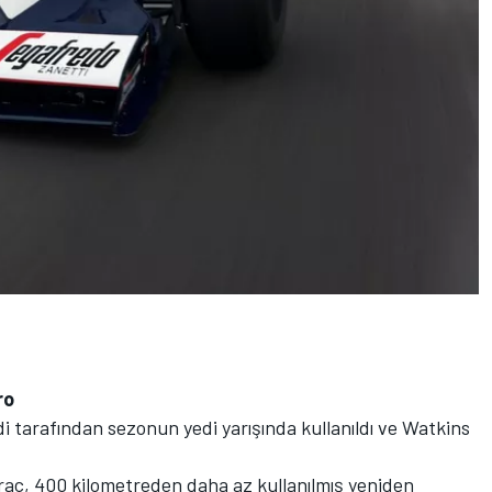
ro
di tarafından sezonun yedi yarışında kullanıldı ve Watkins
raç, 400 kilometreden daha az kullanılmış yeniden