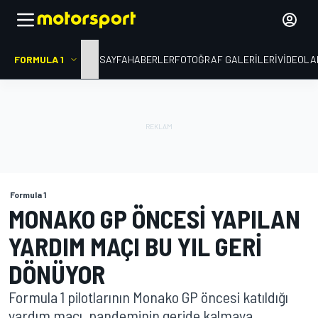
FORMULA 1
ANA SAYFA
HABERLER
FOTOĞRAF GALERILERI
VIDEOLA
Formula 1
MONAKO GP ÖNCESI YAPILAN
YARDIM MAÇI BU YIL GERI
DÖNÜYOR
Formula 1 pilotlarının Monako GP öncesi katıldığı
yardım maçı, pandeminin geride kalmaya