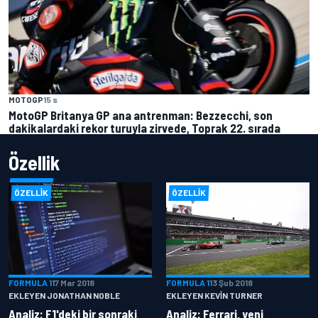
MOTOGP
15 s
MotoGP Britanya GP ana antrenman: Bezzecchi, son
dakikalardaki rekor turuyla zirvede, Toprak 22. sırada
Özellik
ÖZELLIK
ÖZELLIK
FORMULA 1
17 Mar 2018
FORMULA 1
13 Şub 2018
EKLEYEN JONATHAN NOBLE
EKLEYEN KEVIN TURNER
Analiz: F1'deki bir sonraki
Analiz: Ferrari, yeni