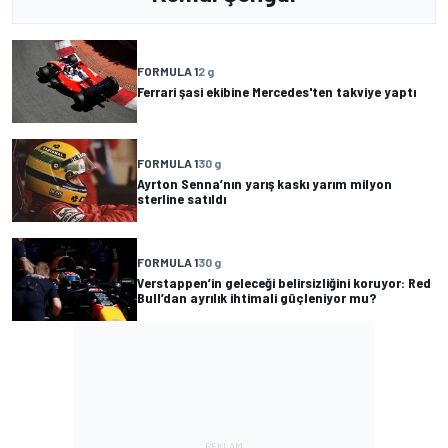
FORMULA 1
2 g
Ferrari şasi ekibine Mercedes'ten takviye yaptı
FORMULA 1
30 g
Ayrton Senna’nın yarış kaskı yarım milyon
sterline satıldı
FORMULA 1
30 g
Verstappen’in geleceği belirsizliğini koruyor: Red
Bull’dan ayrılık ihtimali güçleniyor mu?