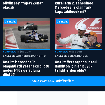
büyük şey "Yapay Zeka"
kuralların 2. senesinde
olacak
Mercedes'le olan farkı
kapatabilecek mi?
ÖZELLIK
ÖZELLIK
FORMULA 1
11 Şub 2018
FORMULA 1
6 Şub 2018
EKLEYEN LAWRENCE BARRETTO
EKLEYEN BEN ANDERSON
Analiz: Mercedes'in
Analiz: Verstappen, nasıl
olağanüstü yetenekli pilotu
Hamilton için en büyük
neden F1'de geri plana
tehditlerden oldu?
düştü?
DAHA FAZLASINI GÖRÜNTÜLE