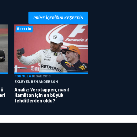
PRIME IÇERIĞINI KEŞFEDIN
ÖZELLIK
FORMULA 1
6 Şub 2018
EKLEYEN BEN ANDERSON
tü
Analiz: Verstappen, nasıl
eri
Hamilton için en büyük
tehditlerden oldu?