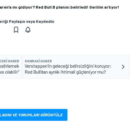
n'a mı gidiyor? Red Bull B planını belirledi! Gerilim artıyor!
eriği Paylaşın veya Kaydedin
CEKI HABER
SONRAKI HABER
 belirlemek
Verstappen’in geleceği belirsizliğini koruyor:
ı olabilir”
Red Bull’dan ayrılık ihtimali güçleniyor mu?
LASINI VE YORUMLARI GÖRÜNTÜLE