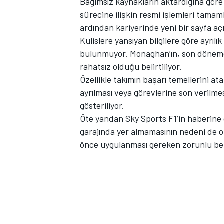
Bağımsız kaynakların aktardığına göre
sürecine ilişkin resmi işlemleri tamaml
ardından kariyerinde yeni bir sayfa aç
Kulislere yansıyan bilgilere göre ayrılık
bulunmuyor. Monaghan’ın, son dönemde 
TÜRK SPORCULAR
rahatsız olduğu belirtiliyor.
Özellikle takımın başarı temellerini a
ayrılması veya görevlerine son verilmes
gösteriliyor.
Öte yandan Sky Sports F1’in haberine
garajında yer almamasının nedeni de 
önce uygulanması gereken zorunlu bek