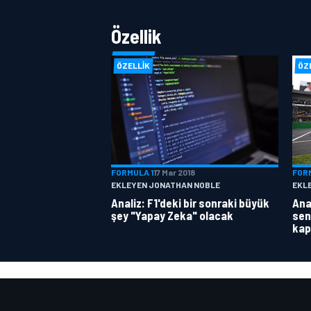
Özellik
ÖZELLIK
ÖZ
FORMULA 1
17 Mar 2018
FOR
EKLEYEN JONATHAN NOBLE
EKL
Analiz: F1'deki bir sonraki büyük
Anal
şey "Yapay Zeka" olacak
sen
kap