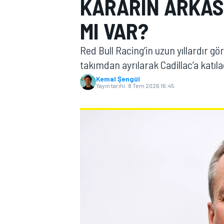
KARARIN ARKASI
MOTOGP
MI VAR?
Red Bull Racing’in uzun yıllardır 
takımdan ayrılarak Cadillac’a katı
Kemal Şengül
Yayın tarihi:
8 Tem 2026 16:45
WORLD SUPERBIKE