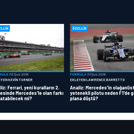
ELLIK
ÖZELLIK
MULA 1
13 Şub 2018
FORMULA 1
11 Şub 2018
EYEN KEVIN TURNER
EKLEYEN LAWRENCE BARRETTO
iz: Ferrari, yeni kuralların 2.
Analiz: Mercedes'in olağanüs
esinde Mercedes'le olan farkı
yetenekli pilotu neden F1'de g
atabilecek mi?
plana düştü?