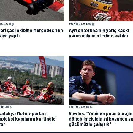
ULA 1
1 g
FORMULA 1
29 g
rari şasi ekibine Mercedes'ten
Ayrton Senna’nın yarış kaskı
viye yaptı
yarım milyon sterline satıldı
TING
8 s
FORMULA 1
9 s
adokya Motorsporları
Vowles: “Yeniden puan barajın
pleksi kapılarını kartingle
dönebilmek için yıl boyunca va
yor
gücümüzle çalıştık"