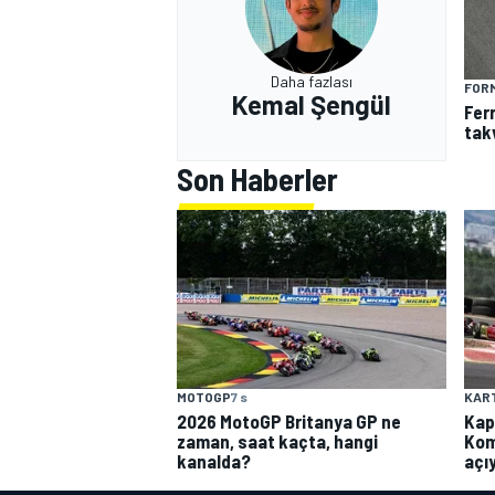
Daha fazlası
FORM
Kemal Şengül
Fer
tak
Son Haberler
MOTOGP
7 s
KAR
2026 MotoGP Britanya GP ne
Kap
zaman, saat kaçta, hangi
Kom
kanalda?
açı