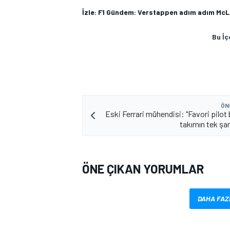
İzle: F1 Gündem: Verstappen adım adım McLare
Bu İç
ÖN
Eski Ferrari mühendisi: "Favori pilot
takımın tek şans
ÖNE ÇIKAN YORUMLAR
DAHA FAZ