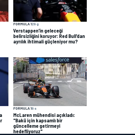
FORMULA 1
29 g
Verstappen’in geleceği
belirsizliğini koruyor: Red Bull’dan
ayrılık ihtimali güçleniyor mu?
FORMULA 1
9 s
a
McLaren mühendisi açıkladı:
r
"Bakü için kapsamlı bir
güncelleme getirmeyi
hedefliyoruz"