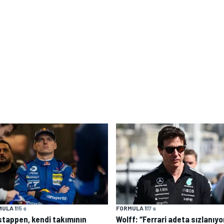
ULA 1
15 s
FORMULA 1
17 s
stappen, kendi takımının
Wolff: “Ferrari adeta sızlanıyo