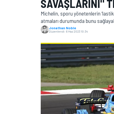
SAVAŞLARINI" 
MOTOGP
Michelin, sporu yönetenlerin ‘last
atmaları durumunda bunu sağlayabi
Jonathan Noble
Düzenlendi:
6 Haz 2023 10:34
WORLD SUPERBIKE