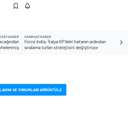
CEKI HABER
SONRAKI HABER
lacağından
Force India, İtalya GP'deki hatanın ardından
phelenmiş
sıralama turları stratejisini değiştiriyor
LASINI VE YORUMLARI GÖRÜNTÜLE