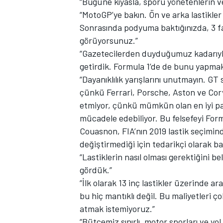
“Bugüne kıyasla, sporu yönetenlerin ve l
“MotoGP’ye bakın. Ön ve arka lastikler i
Sonrasında podyuma baktığınızda, 3 fa
görüyorsunuz.”
“Gazetecilerden duyduğumuz kadarıyla, 
TÜRK SPORCULAR
getirdik. Formula 1’de de bunu yapmak 
“Dayanıklılık yarışlarını unutmayın. GT 
çünkü Ferrari, Porsche, Aston ve Corv
etmiyor, çünkü mümkün olan en iyi pak
mücadele edebiliyor. Bu felsefeyi Form
Couasnon, FIA’nın 2019 lastik seçimin
değiştirmediği için tedarikçi olarak b
“Lastiklerin nasıl olması gerektiğini b
gördük.”
“İlk olarak 13 inç lastikler üzerinde a
bu hiç mantıklı değil. Bu maliyetleri ço
atmak istemiyoruz.”
“Bütçemiz sınırlı, motor sporları ve yol