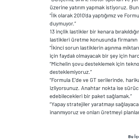
üzerine yatırım yapmak istiyoruz. Bunl
“İlk olarak 2010’da yaptığımız ve Formul
duymuyor.”
13 inçlik lastikler bir kenara bırakıl
lastikleri üretme konusunda firmanın 
“İkinci sorun lastiklerin aşınma mikta
için faydalı olmayacak bir şey için ha
“Michelin şovu desteklemek için teknol
desteklemiyoruz.”
“Formula E’de ve GT serilerinde, harika
izliyorsunuz. Anahtar nokta ise sürüc
edebilecekleri bir paket sağlamak.”
“Yapay stratejiler yaratmayı sağlayaca
inanmıyoruz ve onları üretmeyi planla
Bu İç