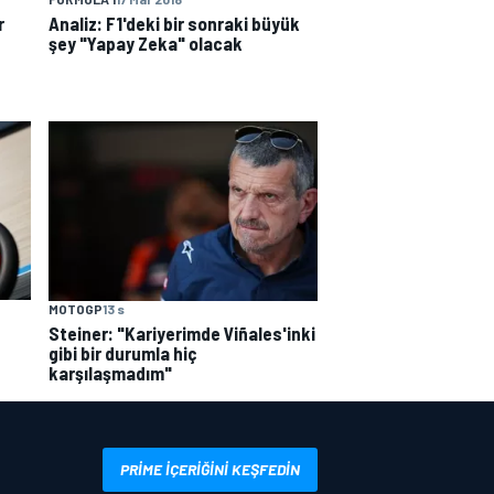
r
Analiz: F1'deki bir sonraki büyük
şey "Yapay Zeka" olacak
MOTOGP
13 s
Steiner: "Kariyerimde Viñales'inki
gibi bir durumla hiç
karşılaşmadım"
PRIME IÇERIĞINI KEŞFEDIN