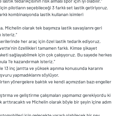
astik tedarikçisinin risk alması spor için iyi olabilir.”
çin pilotların seçebileceği 3 farklı set lastik getiriyoruz.
rklı kombinasyonda lastik kullanan isimleri
Michelin olarak tek başımıza lastik savaşlarını geri
isteriz.”
serilerinde her araç için özel lastik tedarik ediyoruz,
ette’nin özellikleri tamamen farklı. Kimse şikayet
eti sağlayabilmek için çok çalışıyoruz. Bu sayede herkes
ula 1’e kazandırmak isteriz.”
de 13 inç jantta ve yüksek aşınma konusunda kararını
aşvuru yapmadıklarını söylüyor.
elirten yönergelere baktık ve kendi açımızdan bazı engeller
raştırma ve geliştirme çalışmaları yapmamız gerekiyordu ki
k arttıracaktı ve Michelin olarak böyle bir şeyin içine adım
 otomobilleri için gelecekte yararlı olabilecek bir şey