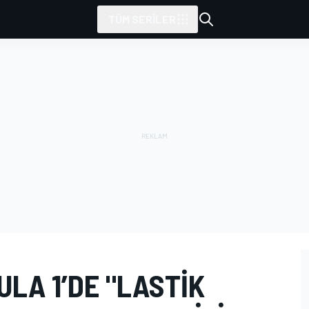
TÜM SERILER
ULA 1’DE "LASTIK