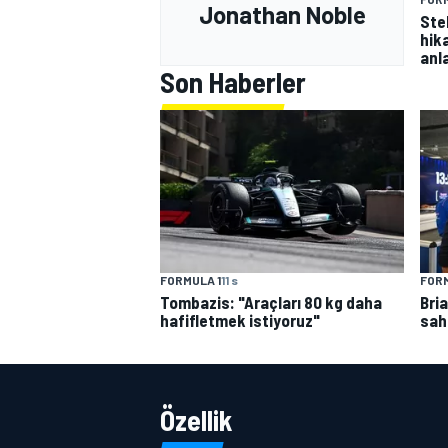
Jonathan Noble
Ste
hik
anla
Son Haberler
FORMULA 1
11 s
FORM
Tombazis: "Araçları 80 kg daha
Bri
hafifletmek istiyoruz"
sah
Özellik