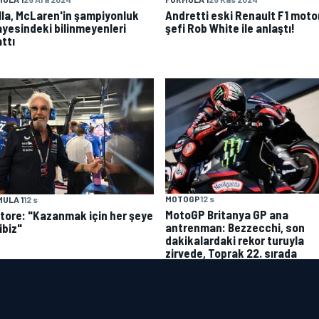
lla, McLaren'in şampiyonluk
Andretti eski Renault F1 moto
ayesindeki bilinmeyenleri
şefi Rob White ile anlaştı!
ttı
MOTOGP
12 s
ULA 1
12 s
MotoGP Britanya GP ana
atore: "Kazanmak için her şeye
antrenman: Bezzecchi, son
ibiz"
dakikalardaki rekor turuyla
zirvede, Toprak 22. sırada