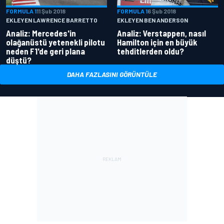
FORMULA 1
11 Şub 2018
FORMULA 1
6 Şub 2018
EKLEYEN LAWRENCE BARRETTO
EKLEYEN BEN ANDERSON
Analiz: Mercedes'in
Analiz: Verstappen, nasıl
olağanüstü yetenekli pilotu
Hamilton için en büyük
neden F1'de geri plana
tehditlerden oldu?
düştü?
DAHA FAZLASINI GÖRÜNTÜLE