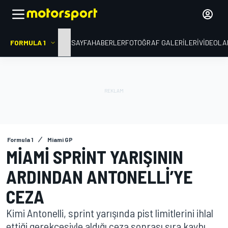
FORMULA 1
ANA SAYFA
HABERLER
FOTOĞRAF GALERILERI
VIDEOLA
Formula 1
Miami GP
MIAMI SPRINT YARIŞININ
ARDINDAN ANTONELLI’YE
CEZA
Kimi Antonelli, sprint yarışında pist limitlerini ihlal
ettiği gerekçesiyle aldığı ceza sonrası sıra kaybı