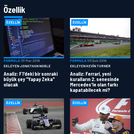
Özellik
ÖZELLIK
ÖZELLIK
FORMULA 1
17 Mar 2018
FORMULA 1
13 Şub 2018
EKLEYEN JONATHAN NOBLE
EKLEYEN KEVIN TURNER
Analiz: F1'deki bir sonraki
Analiz: Ferrari, yeni
büyük şey "Yapay Zeka"
kuralların 2. senesinde
olacak
Mercedes'le olan farkı
kapatabilecek mi?
ÖZELLIK
ÖZELLIK