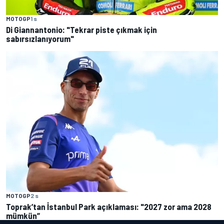
MOTOGP
1 s
Di Giannantonio: "Tekrar piste çıkmak için
sabırsızlanıyorum"
MOTOGP
2 s
Toprak’tan İstanbul Park açıklaması: "2027 zor ama 2028
mümkün”