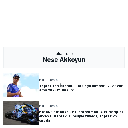
Daha fazlası
Neşe Akkoyun
MOTOGP
2 s
Toprak’tan İstanbul Park açıklaması: "2027 zor
ama 2028 mümkün”
MOTOGP
2 s
MotoGP Britanya GP 1. antrenman: Alex Marquez
erken turlardaki süresiyle zirvede, Toprak 23.
sırada